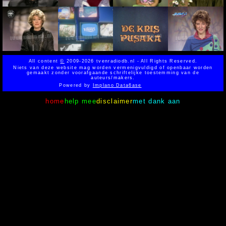
All content
©
2009-2026 tvenradiodb.nl - All Rights Reserved.
Niets van deze website mag worden vermenigvuldigd of openbaar worden
gemaakt zonder voorafgaande schriftelijke toestemming van de
auteurs/makers.
Powered by
Implano Data6ase
home
help mee
disclaimer
met dank aan