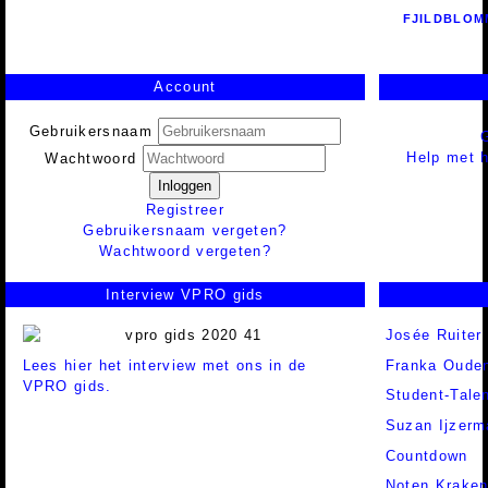
FJILDBLOM
Account
Gebruikersnaam
Help met h
Wachtwoord
Inloggen
Registreer
Gebruikersnaam vergeten?
Wachtwoord vergeten?
Interview VPRO gids
Josée Ruiter
Lees hier het interview met ons in de
Franka Ouden
VPRO gids.
Student-Tale
Suzan Ijzerm
Countdown
Noten Krake