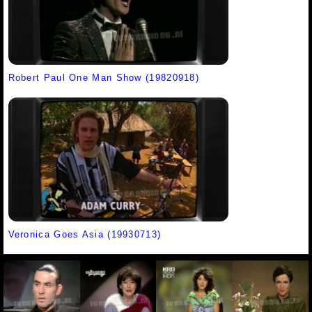
Robert Paul One Man Show (19820918)
Veronica Goes Asia (19930713)