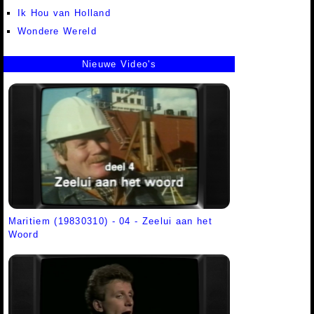
Ik Hou van Holland
Wondere Wereld
Nieuwe Video's
Maritiem (19830310) - 04 - Zeelui aan het
Woord