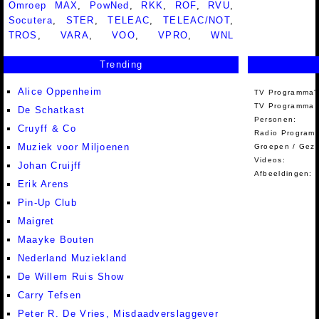
Omroep MAX
,
PowNed
,
RKK
,
ROF
,
RVU
,
Socutera
,
STER
,
TELEAC
,
TELEAC/NOT
,
TROS
,
VARA
,
VOO
,
VPRO
,
WNL
Trending
Alice Oppenheim
TV Programma'
TV Programma A
De Schatkast
Personen:
Cruyff & Co
Radio Programm
Muziek voor Miljoenen
Groepen / Gez
Videos:
Johan Cruijff
Afbeeldingen:
Erik Arens
Pin-Up Club
Maigret
Maayke Bouten
Nederland Muziekland
De Willem Ruis Show
Carry Tefsen
Peter R. De Vries, Misdaadverslaggever