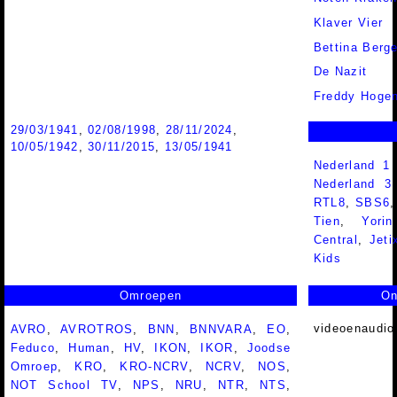
Klaver Vier
Bettina Berge
De Nazit
Freddy Hogen
29/03/1941
,
02/08/1998
,
28/11/2024
,
10/05/1942
,
30/11/2015
,
13/05/1941
Nederland 1
Nederland 
RTL8
,
SBS6
Tien
,
Yorin
Central
,
Jeti
Kids
Omroepen
On
videoenaudio
AVRO
,
AVROTROS
,
BNN
,
BNNVARA
,
EO
,
Feduco
,
Human
,
HV
,
IKON
,
IKOR
,
Joodse
Omroep
,
KRO
,
KRO-NCRV
,
NCRV
,
NOS
,
NOT School TV
,
NPS
,
NRU
,
NTR
,
NTS
,