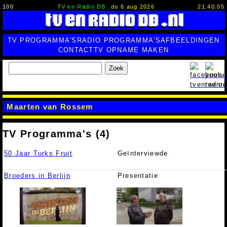
100
TV en Radio DB
do 6 aug 2026
21:40:06
TV PROGRAMMA'S
RADIO PROGRAMMA'S
AFBEELDINGEN
CONTACT
TV OPNAME MAKEN
Zoek
Maarten van Rossem
TV Programma's (4)
50 Jaar Turks Fruit
Geïnterviewde
Broeders in Berlijn
Presentatie