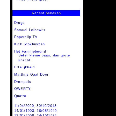
Recent bekeken
Drugs
Samuel Leibowitz
Paperclip TV
Kick Stokhuyzen
Het Familiebedrijf
Beter kleine baas, dan grote
knecht
Erfelijkheid
Matthijs Gaat Door
Drempels
QWERTY
Quatro
11/04/2000
,
30/10/2018
,
14/01/1903
,
10/08/1949
,
13/01/2008
,
24/10/1974