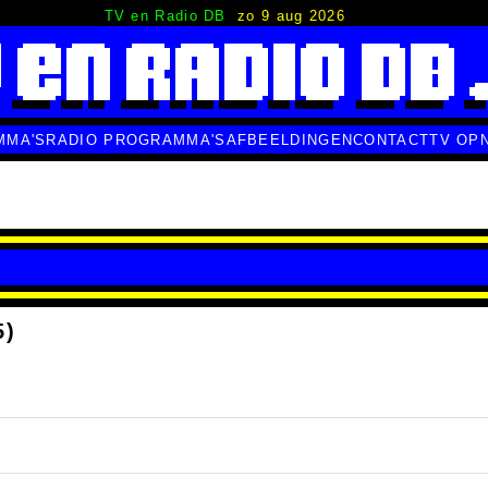
TV en Radio DB
zo 9 aug 2026
MMA'S
RADIO PROGRAMMA'S
AFBEELDINGEN
CONTACT
TV OP
5)