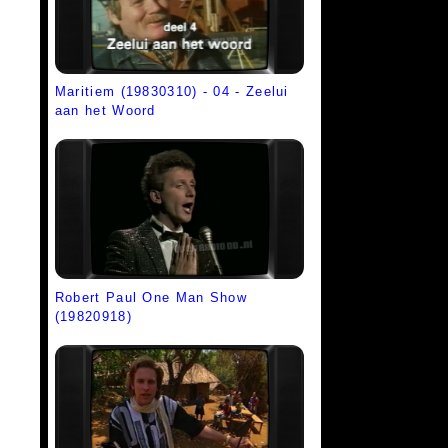
Maritiem (19830310) - 04 - Zeelui
aan het Woord
Robert Paul One Man Show
(19820918)