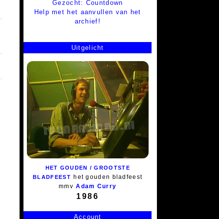
Gezocht: Countdown
Help met het aanvullen van het
archief!
Uitgelicht
HET GOUDEN / GROOTSTE
het gouden bladfeest
BLADFEEST
mmv
Adam Curry
1986
Account