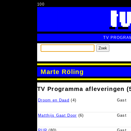
100
TV PROGRA
Zoek
Marte Röling
TV Programma afleveringen (
Droom en Daad
(4)
Gast
Matthijs Gaat Door
(6)
Gast
RUR
(80)
Gast