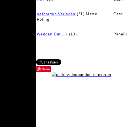
Verborgen Verleden
(31) Marte
Gast
Röling
Wedden Dat...?
(13)
Panell
Save