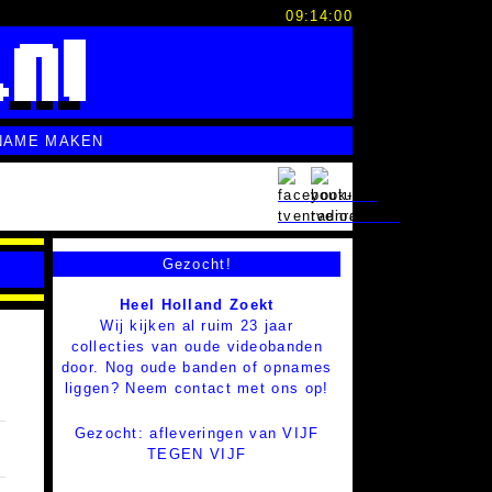
09:14:01
NAME MAKEN
Gezocht!
Heel Holland Zoekt
Wij kijken al ruim 23 jaar
collecties van oude videobanden
door. Nog oude banden of opnames
liggen? Neem contact met ons op!
Gezocht: afleveringen van VIJF
TEGEN VIJF