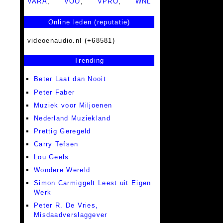
VARA
,
VOO
,
VPRO
,
WNL
Online leden (reputatie)
videoenaudio.nl (+68581)
Trending
Beter Laat dan Nooit
Peter Faber
Muziek voor Miljoenen
Nederland Muziekland
Prettig Geregeld
Carry Tefsen
Lou Geels
Wondere Wereld
Simon Carmiggelt Leest uit Eigen
Werk
Peter R. De Vries,
Misdaadverslaggever