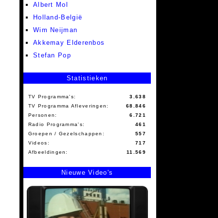
Albert Mol
Holland-België
Wim Neijman
Akkemay Elderenbos
Stefan Pop
Statistieken
TV Programma's:
3.638
TV Programma Afleveringen:
68.846
Personen:
6.721
Radio Programma's:
461
Groepen / Gezelschappen:
557
Videos:
717
Afbeeldingen:
11.569
Nieuwe Video's