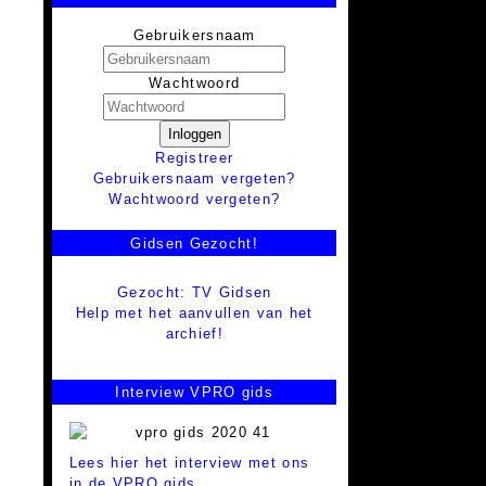
Gebruikersnaam
Wachtwoord
Inloggen
Registreer
Gebruikersnaam vergeten?
Wachtwoord vergeten?
Gidsen Gezocht!
Gezocht: TV Gidsen
Help met het aanvullen van het
archief!
Interview VPRO gids
Lees hier het interview met ons
in de VPRO gids.