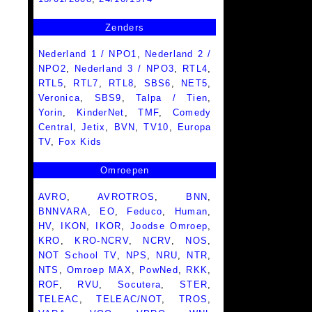
Zenders
Nederland 1 / NPO1
,
Nederland 2 /
NPO2
,
Nederland 3 / NPO3
,
RTL4
,
RTL5
,
RTL7
,
RTL8
,
SBS6
,
NET5
,
Veronica
,
SBS9
,
Talpa / Tien
,
Yorin
,
KinderNet
,
TMF
,
Comedy
Central
,
Jetix
,
BVN
,
TV10
,
Europa
TV
,
Fox Kids
Omroepen
AVRO
,
AVROTROS
,
BNN
,
BNNVARA
,
EO
,
Feduco
,
Human
,
HV
,
IKON
,
IKOR
,
Joodse Omroep
,
KRO
,
KRO-NCRV
,
NCRV
,
NOS
,
NOT School TV
,
NPS
,
NRU
,
NTR
,
NTS
,
Omroep MAX
,
PowNed
,
RKK
,
ROF
,
RVU
,
Socutera
,
STER
,
TELEAC
,
TELEAC/NOT
,
TROS
,