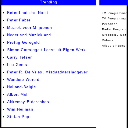
Trending
Beter Laat dan Nooit
TV Programma'
TV Programma A
Peter Faber
Personen:
Muziek voor Miljoenen
Radio Programm
Nederland Muziekland
Groepen / Gez
Videos:
Prettig Geregeld
Afbeeldingen:
Simon Carmiggelt Leest uit Eigen Werk
Carry Tefsen
Lou Geels
Peter R. De Vries, Misdaadverslaggever
Wondere Wereld
Holland-België
Albert Mol
Akkemay Elderenbos
Wim Neijman
Stefan Pop