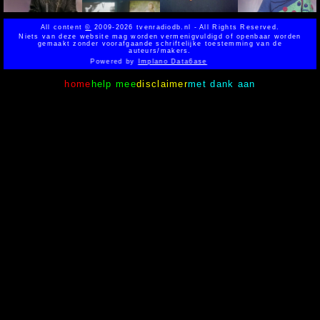
All content
©
2009-2026 tvenradiodb.nl - All Rights Reserved.
Niets van deze website mag worden vermenigvuldigd of openbaar worden
gemaakt zonder voorafgaande schriftelijke toestemming van de
auteurs/makers.
Powered by
Implano Data6ase
home
help mee
disclaimer
met dank aan