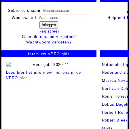
Gebruikersnaam
Help met h
Wachtwoord
Inloggen
Registreer
Gebruikersnaam vergeten?
Wachtwoord vergeten?
Interview VPRO gids
Nationale Ta
Lees hier het interview met ons in de
Nederland 2 
VPRO gids.
Musica Nova
Bert van Del
Ron's Honey
Dokus Dagele
Herbert Rein
Robert Bleek
Mi-Ki