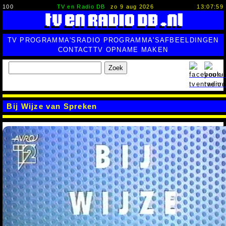
100
TV en Radio DB
zo 9 aug 2026
13:08:00
TV PROGRAMMA'S
RADIO PROGRAMMA'S
AFBEELDINGEN
CONTACT
TV OPNAME MAKEN
Zoek
Bij Wijze van Spreken