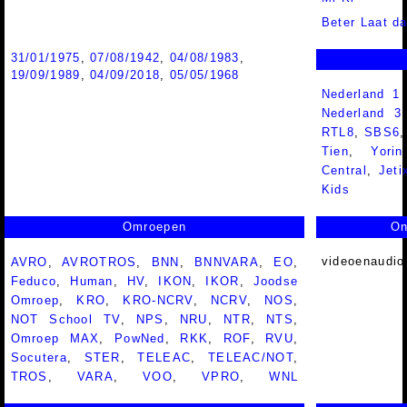
Beter Laat d
31/01/1975
,
07/08/1942
,
04/08/1983
,
19/09/1989
,
04/09/2018
,
05/05/1968
Nederland 1
Nederland 
RTL8
,
SBS6
Tien
,
Yorin
Central
,
Jeti
Kids
Omroepen
On
videoenaudio
AVRO
,
AVROTROS
,
BNN
,
BNNVARA
,
EO
,
Feduco
,
Human
,
HV
,
IKON
,
IKOR
,
Joodse
Omroep
,
KRO
,
KRO-NCRV
,
NCRV
,
NOS
,
NOT School TV
,
NPS
,
NRU
,
NTR
,
NTS
,
Omroep MAX
,
PowNed
,
RKK
,
ROF
,
RVU
,
Socutera
,
STER
,
TELEAC
,
TELEAC/NOT
,
TROS
,
VARA
,
VOO
,
VPRO
,
WNL