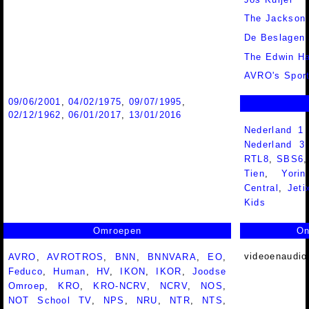
The Jackson
De Beslagen 
The Edwin Ha
AVRO's Spor
09/06/2001
,
04/02/1975
,
09/07/1995
,
02/12/1962
,
06/01/2017
,
13/01/2016
Nederland 1
Nederland 
RTL8
,
SBS6
Tien
,
Yorin
Central
,
Jeti
Kids
Omroepen
On
videoenaudio
AVRO
,
AVROTROS
,
BNN
,
BNNVARA
,
EO
,
Feduco
,
Human
,
HV
,
IKON
,
IKOR
,
Joodse
Omroep
,
KRO
,
KRO-NCRV
,
NCRV
,
NOS
,
NOT School TV
,
NPS
,
NRU
,
NTR
,
NTS
,