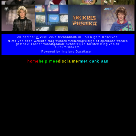
All content
©
2009-2026 tvenradiodb.nl - All Rights Reserved.
Niets van deze website mag worden vermenigvuldigd of openbaar worden
gemaakt zonder voorafgaande schriftelijke toestemming van de
auteurs/makers.
Powered by
Implano Data6ase
home
help mee
disclaimer
met dank aan