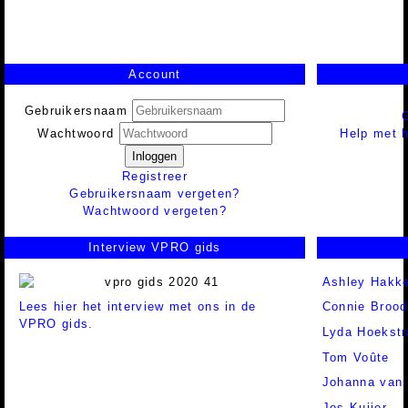
Account
Gebruikersnaam
Help met h
Wachtwoord
Inloggen
Registreer
Gebruikersnaam vergeten?
Wachtwoord vergeten?
Interview VPRO gids
Ashley Hakk
Lees hier het interview met ons in de
Connie Brood
VPRO gids.
Lyda Hoekstr
Tom Voûte
Johanna van 
Jos Kuijer