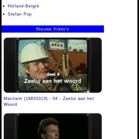
Holland-België
Stefan Pop
Nieuwe Video's
Maritiem (19830310) - 04 - Zeelui aan het
Woord