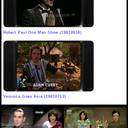
Robert Paul One Man Show (19820918)
Veronica Goes Asia (19930713)