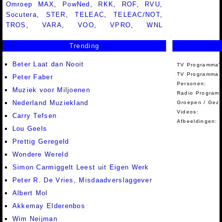
Omroep MAX
,
PowNed
,
RKK
,
ROF
,
RVU
,
Socutera
,
STER
,
TELEAC
,
TELEAC/NOT
,
TROS
,
VARA
,
VOO
,
VPRO
,
WNL
Trending
Beter Laat dan Nooit
TV Programma'
TV Programma A
Peter Faber
Personen:
Muziek voor Miljoenen
Radio Programm
Nederland Muziekland
Groepen / Gez
Videos:
Carry Tefsen
Afbeeldingen:
Lou Geels
Prettig Geregeld
Wondere Wereld
Simon Carmiggelt Leest uit Eigen Werk
Peter R. De Vries, Misdaadverslaggever
Albert Mol
Akkemay Elderenbos
Wim Neijman