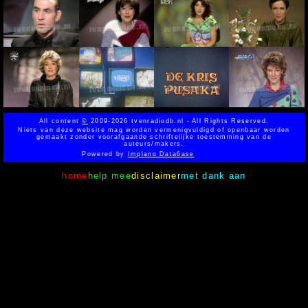
All content
©
2009-2026 tvenradiodb.nl - All Rights Reserved.
Niets van deze website mag worden vermenigvuldigd of openbaar worden
gemaakt zonder voorafgaande schriftelijke toestemming van de
auteurs/makers.
Powered by
Implano Data6ase
home
help mee
disclaimer
met dank aan