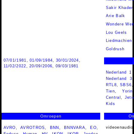
Sakir Khader
Arie Balk
Wondere Wer
Lou Geels
Liedmachien
Goldrush
07/01/1981
,
01/09/1984
,
30/01/2024
,
11/02/2022
,
20/09/2006
,
09/03/1981
Nederland 1
Nederland 
RTL8
,
SBS6
Tien
,
Yorin
Central
,
Jeti
Kids
Omroepen
On
videoenaudio
AVRO
,
AVROTROS
,
BNN
,
BNNVARA
,
EO
,
Feduco
,
Human
,
HV
,
IKON
,
IKOR
,
Joodse