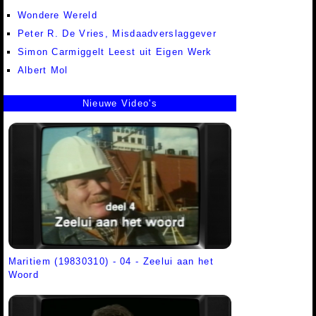
Wondere Wereld
Peter R. De Vries, Misdaadverslaggever
Simon Carmiggelt Leest uit Eigen Werk
Albert Mol
Nieuwe Video's
Maritiem (19830310) - 04 - Zeelui aan het
Woord