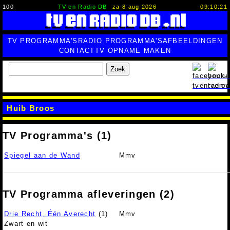
100
TV en Radio DB
za 8 aug 2026
09:10:22
TV PROGRAMMA'S
RADIO PROGRAMMA'S
AFBEELDINGEN
CONTACT
TV OPNAME MAKEN
Zoek
Huib Broos
TV Programma's (1)
Spiegel aan de Wand
Mmv
TV Programma afleveringen (2)
Drie Recht, Één Averecht
(1)
Mmv
Zwart en wit