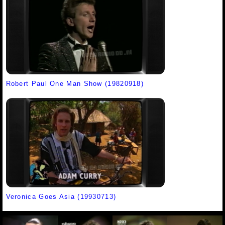
Robert Paul One Man Show (19820918)
Veronica Goes Asia (19930713)