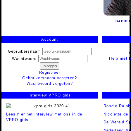
BABBEL
Account
Gebruikersnaam
Help met h
Wachtwoord
Inloggen
Registreer
Gebruikersnaam vergeten?
Wachtwoord vergeten?
Interview VPRO gids
Rondje Ralph
Lees hier het interview met ons in de
Nicolette de 
VPRO gids.
De Wereld Sp
Nederland Mu