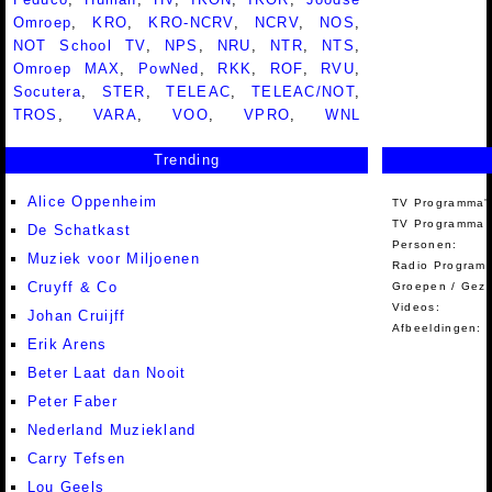
Omroep
,
KRO
,
KRO-NCRV
,
NCRV
,
NOS
,
NOT School TV
,
NPS
,
NRU
,
NTR
,
NTS
,
Omroep MAX
,
PowNed
,
RKK
,
ROF
,
RVU
,
Socutera
,
STER
,
TELEAC
,
TELEAC/NOT
,
TROS
,
VARA
,
VOO
,
VPRO
,
WNL
Trending
Alice Oppenheim
TV Programma'
TV Programma A
De Schatkast
Personen:
Muziek voor Miljoenen
Radio Programm
Cruyff & Co
Groepen / Gez
Videos:
Johan Cruijff
Afbeeldingen:
Erik Arens
Beter Laat dan Nooit
Peter Faber
Nederland Muziekland
Carry Tefsen
Lou Geels