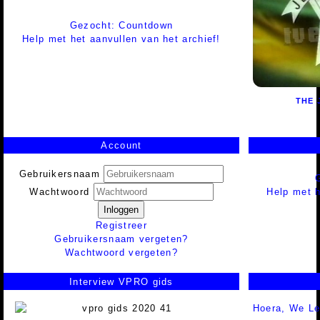
Gezocht: Countdown
Help met het aanvullen van het archief!
THE 
Account
Gebruikersnaam
Help met h
Wachtwoord
Inloggen
Registreer
Gebruikersnaam vergeten?
Wachtwoord vergeten?
Interview VPRO gids
Hoera, We L