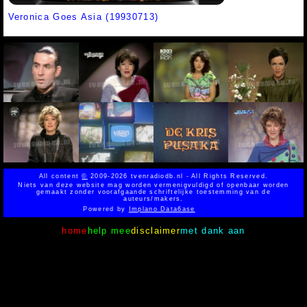
Veronica Goes Asia (19930713)
All content
©
2009-2026 tvenradiodb.nl - All Rights Reserved.
Niets van deze website mag worden vermenigvuldigd of openbaar worden
gemaakt zonder voorafgaande schriftelijke toestemming van de
auteurs/makers.
Powered by
Implano Data6ase
home
help mee
disclaimer
met dank aan