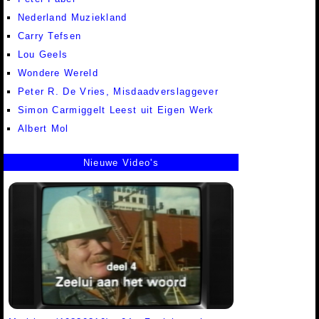
Nederland Muziekland
Carry Tefsen
Lou Geels
Wondere Wereld
Peter R. De Vries, Misdaadverslaggever
Simon Carmiggelt Leest uit Eigen Werk
Albert Mol
Nieuwe Video's