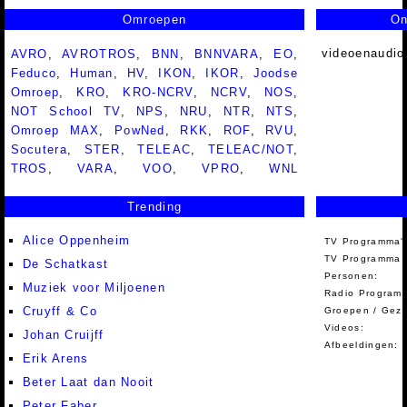
Omroepen
On
videoenaudio
AVRO
,
AVROTROS
,
BNN
,
BNNVARA
,
EO
,
Feduco
,
Human
,
HV
,
IKON
,
IKOR
,
Joodse
Omroep
,
KRO
,
KRO-NCRV
,
NCRV
,
NOS
,
NOT School TV
,
NPS
,
NRU
,
NTR
,
NTS
,
Omroep MAX
,
PowNed
,
RKK
,
ROF
,
RVU
,
Socutera
,
STER
,
TELEAC
,
TELEAC/NOT
,
TROS
,
VARA
,
VOO
,
VPRO
,
WNL
Trending
Alice Oppenheim
TV Programma'
TV Programma A
De Schatkast
Personen:
Muziek voor Miljoenen
Radio Programm
Cruyff & Co
Groepen / Gez
Videos:
Johan Cruijff
Afbeeldingen:
Erik Arens
Beter Laat dan Nooit
Peter Faber