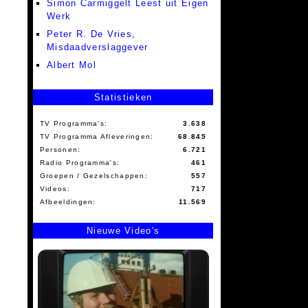
Simon Carmiggelt Leest uit Eigen
Werk
Peter R. De Vries,
Misdaadverslaggever
Albert Mol
Statistieken
TV Programma's:
3.638
TV Programma Afleveringen:
68.845
Personen:
6.721
Radio Programma's:
461
Groepen / Gezelschappen:
557
Videos:
717
Afbeeldingen:
11.569
Nieuwe Video's