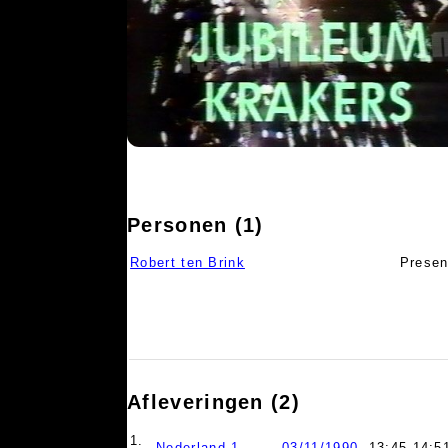
Personen (1)
Robert ten Brink
Presen
Afleveringen (2)
1.
Nederland 1
03/11/1990
, 13:45-14:5