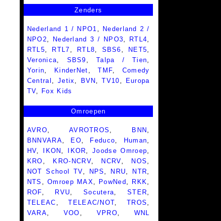
Zenders
Nederland 1 / NPO1
,
Nederland 2 /
NPO2
,
Nederland 3 / NPO3
,
RTL4
,
RTL5
,
RTL7
,
RTL8
,
SBS6
,
NET5
,
Veronica
,
SBS9
,
Talpa / Tien
,
Yorin
,
KinderNet
,
TMF
,
Comedy
Central
,
Jetix
,
BVN
,
TV10
,
Europa
TV
,
Fox Kids
Omroepen
AVRO
,
AVROTROS
,
BNN
,
BNNVARA
,
EO
,
Feduco
,
Human
,
HV
,
IKON
,
IKOR
,
Joodse Omroep
,
KRO
,
KRO-NCRV
,
NCRV
,
NOS
,
NOT School TV
,
NPS
,
NRU
,
NTR
,
NTS
,
Omroep MAX
,
PowNed
,
RKK
,
ROF
,
RVU
,
Socutera
,
STER
,
TELEAC
,
TELEAC/NOT
,
TROS
,
VARA
,
VOO
,
VPRO
,
WNL