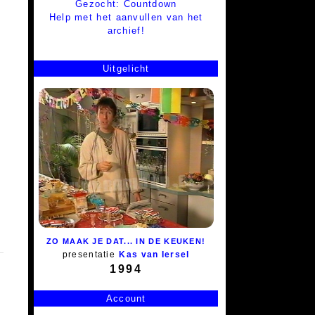
Gezocht: Countdown
Help met het aanvullen van het
archief!
Uitgelicht
ZO MAAK JE DAT... IN DE KEUKEN!
presentatie
Kas van Iersel
1994
Account