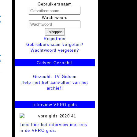
Gebruikersnaam
Wachtwoord
Inloggen
Registreer
Gebruikersnaam vergeten?
Wachtwoord vergeten?
Gidsen Gezocht!
Gezocht: TV Gidsen
Help met het aanvullen van het
archief!
Interview VPRO gids
Lees hier het interview met ons
in de VPRO gids.