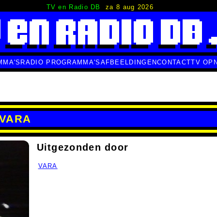
TV en Radio DB
za 8 aug 2026
MMA'S
RADIO PROGRAMMA'S
AFBEELDINGEN
CONTACT
TV OP
r VARA
Uitgezonden door
VARA