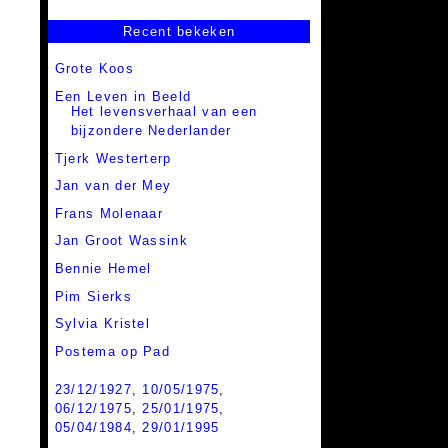
Recent bekeken
Grote Koos
Een Leven in Beeld
Het levensverhaal van een
bijzondere Nederlander
Tjerk Westerterp
Jan van der Mey
Frans Molenaar
Jan Groot Wassink
Bennie Hemel
Pim Sierks
Sylvia Kristel
Postema op Pad
23/12/1927
,
10/05/1975
,
06/12/1975
,
25/01/1975
,
05/04/1984
,
29/01/1995