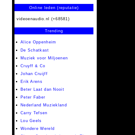
Online leden (reputatie)
videoenaudio.nl (+68581)
Trending
Alice Oppenheim
De Schatkast
Muziek voor Miljoenen
Cruyff & Co
Johan Cruijff
Erik Arens
Beter Laat dan Nooit
Peter Faber
Nederland Muziekland
Carry Tefsen
Lou Geels
Wondere Wereld