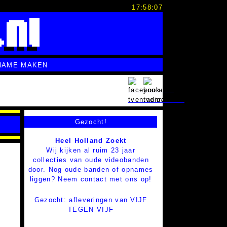
17:58:08
NAME MAKEN
Gezocht!
Heel Holland Zoekt
Wij kijken al ruim 23 jaar
collecties van oude videobanden
door. Nog oude banden of opnames
liggen? Neem contact met ons op!
Gezocht: afleveringen van VIJF
TEGEN VIJF