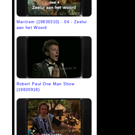
Maritiem (19830310) - 04 - Zeelui
aan het Woord
Robert Paul One Man Show
(19820918)