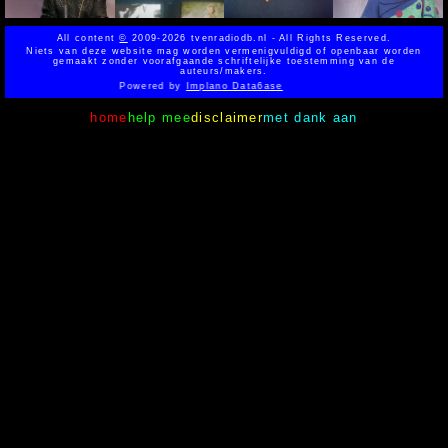
All content
©
2009-2026 tvenradiodb.nl - All Rights Reserved.
Niets van deze website mag worden vermenigvuldigd of openbaar worden
gemaakt zonder voorafgaande schriftelijke toestemming van de
auteurs/makers.
Powered by
Implano Data6ase
home
help mee
disclaimer
met dank aan