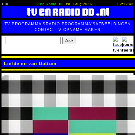
100
TV en Radio DB
zo 9 aug 2026
02:12:44
TV PROGRAMMA'S
RADIO PROGRAMMA'S
AFBEELDINGEN
CONTACT
TV OPNAME MAKEN
Zoek
Liefde en van Dattum