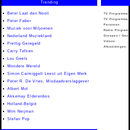
Trending
Beter Laat dan Nooit
TV Programma'
TV Programma A
Peter Faber
Personen:
Muziek voor Miljoenen
Radio Programm
Nederland Muziekland
Groepen / Gez
Videos:
Prettig Geregeld
Afbeeldingen:
Carry Tefsen
Lou Geels
Wondere Wereld
Simon Carmiggelt Leest uit Eigen Werk
Peter R. De Vries, Misdaadverslaggever
Albert Mol
Akkemay Elderenbos
Holland-België
Wim Neijman
Stefan Pop