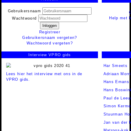
Gebruikersnaam
Help met h
Wachtwoord
Inloggen
Registreer
Gebruikersnaam vergeten?
Wachtwoord vergeten?
Interview VPRO gids
Har Smeets
Lees hier het interview met ons in de
Adriaan Morr
VPRO gids.
Hans Emans
Hans Boswin
Paul de Leeu
Simon Kerme
Stuurman Hoo
Jan van der 
Matroos-kok