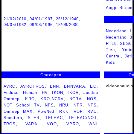
Aagje Ritsem
21/02/2010
,
04/01/1997
,
26/12/1940
,
04/05/1962
,
09/08/1996
,
18/09/2000
Nederland 1
Nederland 
RTL8
,
SBS6
Tien
,
Yorin
Central
,
Jeti
Kids
Omroepen
On
videoenaudio
AVRO
,
AVROTROS
,
BNN
,
BNNVARA
,
EO
,
Feduco
,
Human
,
HV
,
IKON
,
IKOR
,
Joodse
Omroep
,
KRO
,
KRO-NCRV
,
NCRV
,
NOS
,
NOT School TV
,
NPS
,
NRU
,
NTR
,
NTS
,
Omroep MAX
,
PowNed
,
RKK
,
ROF
,
RVU
,
Socutera
,
STER
,
TELEAC
,
TELEAC/NOT
,
TROS
,
VARA
,
VOO
,
VPRO
,
WNL