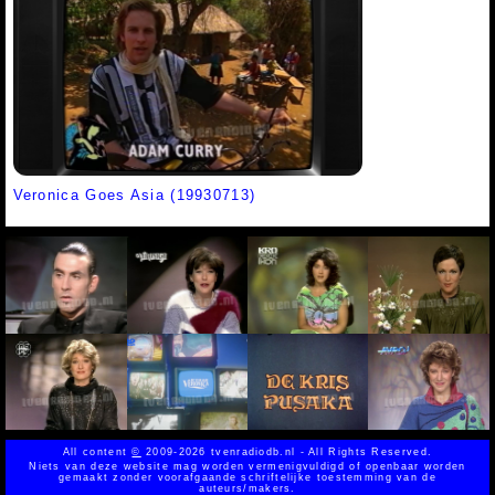
Veronica Goes Asia (19930713)
All content
©
2009-2026 tvenradiodb.nl - All Rights Reserved.
Niets van deze website mag worden vermenigvuldigd of openbaar worden
gemaakt zonder voorafgaande schriftelijke toestemming van de
auteurs/makers.