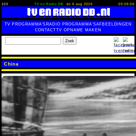
100
TV en Radio DB
do 6 aug 2026
05:08:07
TV PROGRAMMA'S
RADIO PROGRAMMA'S
AFBEELDINGEN
CONTACT
TV OPNAME MAKEN
Zoek
China