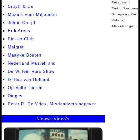
Personen:
Cruyff & Co
Radio Programm
Muziek voor Miljoenen
Groepen / Gez
Videos:
Johan Cruijff
Afbeeldingen:
Erik Arens
Pin-Up Club
Maigret
Maayke Bouten
Nederland Muziekland
De Willem Ruis Show
Ik Hou van Holland
Op Volle Toeren
Dinges
Peter R. De Vries, Misdaadverslaggever
Nieuwe Video's