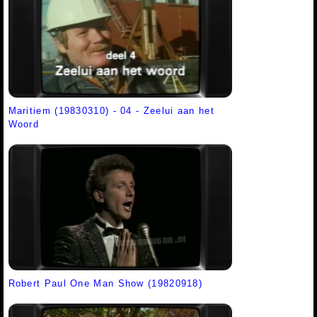
Maritiem (19830310) - 04 - Zeelui aan het
Woord
Robert Paul One Man Show (19820918)