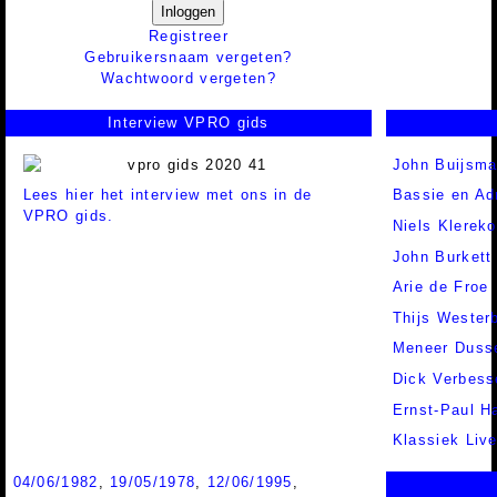
Inloggen
Registreer
Gebruikersnaam vergeten?
Wachtwoord vergeten?
Interview VPRO gids
John Buijsm
Lees hier het interview met ons in de
Bassie en Ad
VPRO gids.
Niels Klereko
John Burkett
Arie de Froe
Thijs Wester
Meneer Duss
Dick Verbess
Ernst-Paul H
Klassiek Liv
04/06/1982
,
19/05/1978
,
12/06/1995
,