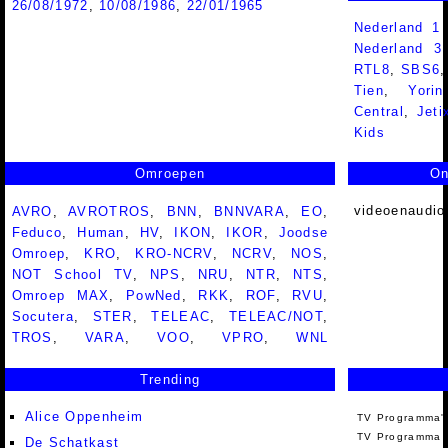
26/08/1972
,
10/08/1986
,
22/01/1965
Nederland 1
Nederland 
RTL8
,
SBS6
Tien
,
Yorin
Central
,
Jeti
Kids
Omroepen
On
videoenaudio
AVRO
,
AVROTROS
,
BNN
,
BNNVARA
,
EO
,
Feduco
,
Human
,
HV
,
IKON
,
IKOR
,
Joodse
Omroep
,
KRO
,
KRO-NCRV
,
NCRV
,
NOS
,
NOT School TV
,
NPS
,
NRU
,
NTR
,
NTS
,
Omroep MAX
,
PowNed
,
RKK
,
ROF
,
RVU
,
Socutera
,
STER
,
TELEAC
,
TELEAC/NOT
,
TROS
,
VARA
,
VOO
,
VPRO
,
WNL
Trending
Alice Oppenheim
TV Programma'
TV Programma A
De Schatkast