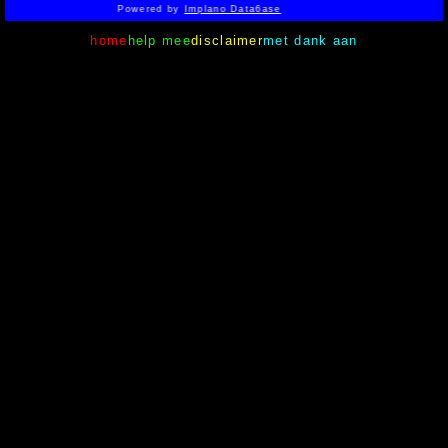
Powered by
Implano Data6ase
home
help mee
disclaimer
met dank aan