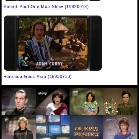
Robert Paul One Man Show (19820918)
Veronica Goes Asia (19930713)