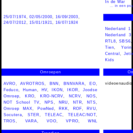
In de War
... in een ps
25/07/1974
,
02/05/2000
,
16/09/2003
,
24/07/2012
,
15/01/1921
,
16/07/1924
Nederland 1
Nederland 
RTL8
,
SBS6
Tien
,
Yorin
Central
,
Jeti
Kids
Omroepen
On
videoenaudio
AVRO
,
AVROTROS
,
BNN
,
BNNVARA
,
EO
,
Feduco
,
Human
,
HV
,
IKON
,
IKOR
,
Joodse
Omroep
,
KRO
,
KRO-NCRV
,
NCRV
,
NOS
,
NOT School TV
,
NPS
,
NRU
,
NTR
,
NTS
,
Omroep MAX
,
PowNed
,
RKK
,
ROF
,
RVU
,
Socutera
,
STER
,
TELEAC
,
TELEAC/NOT
,
TROS
,
VARA
,
VOO
,
VPRO
,
WNL