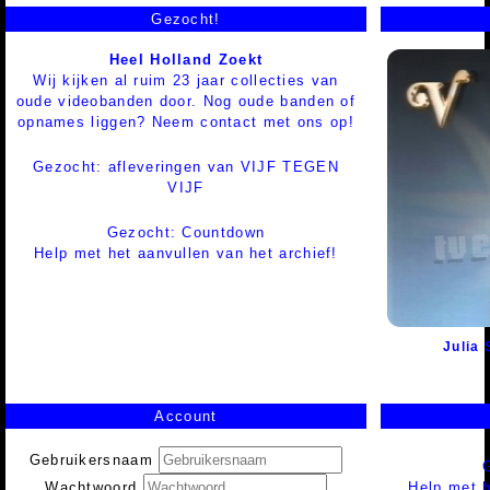
Gezocht!
Heel Holland Zoekt
Wij kijken al ruim 23 jaar collecties van
oude videobanden door. Nog oude banden of
opnames liggen? Neem contact met ons op!
Gezocht: afleveringen van VIJF TEGEN
VIJF
Gezocht: Countdown
Help met het aanvullen van het archief!
Julia
Account
Gebruikersnaam
Help met h
Wachtwoord