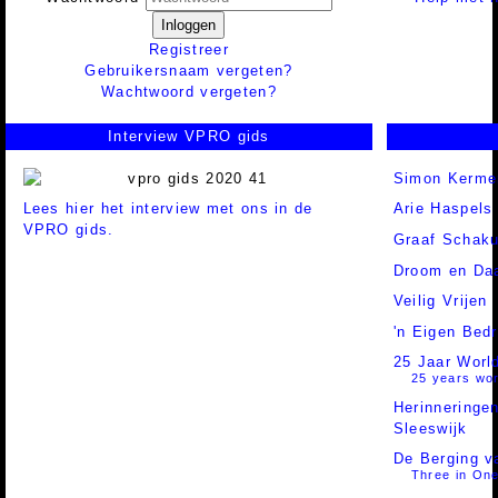
Inloggen
Registreer
Gebruikersnaam vergeten?
Wachtwoord vergeten?
Interview VPRO gids
Simon Kerme
Lees hier het interview met ons in de
Arie Haspels
VPRO gids.
Graaf Schaku
Droom en Da
Veilig Vrijen
'n Eigen Bedr
25 Jaar Worl
25 years wor
Herinneringe
Sleeswijk
De Berging v
Three in On