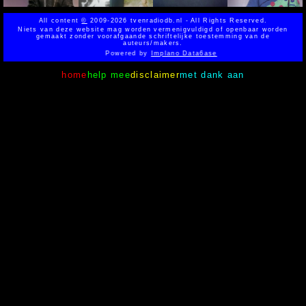
All content
©
2009-2026 tvenradiodb.nl - All Rights Reserved.
Niets van deze website mag worden vermenigvuldigd of openbaar worden
gemaakt zonder voorafgaande schriftelijke toestemming van de
auteurs/makers.
Powered by
Implano Data6ase
home
help mee
disclaimer
met dank aan