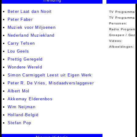
Trending
Beter Laat dan Nooit
TV Programma'
TV Programma A
Peter Faber
Personen:
Muziek voor Miljoenen
Radio Programm
Nederland Muziekland
Groepen / Gez
Videos:
Carry Tefsen
Afbeeldingen:
Lou Geels
Prettig Geregeld
Wondere Wereld
Simon Carmiggelt Leest uit Eigen Werk
Peter R. De Vries, Misdaadverslaggever
Albert Mol
Akkemay Elderenbos
Wim Neijman
Holland-België
Stefan Pop