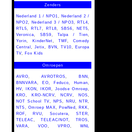
Zenders
Nederland 1 / NPO1
,
Nederland 2 /
NPO2
,
Nederland 3 / NPO3
,
RTL4
,
RTL5
,
RTL7
,
RTL8
,
SBS6
,
NET5
,
Veronica
,
SBS9
,
Talpa / Tien
,
Yorin
,
KinderNet
,
TMF
,
Comedy
Central
,
Jetix
,
BVN
,
TV10
,
Europa
TV
,
Fox Kids
Omroepen
AVRO
,
AVROTROS
,
BNN
,
BNNVARA
,
EO
,
Feduco
,
Human
,
HV
,
IKON
,
IKOR
,
Joodse Omroep
,
KRO
,
KRO-NCRV
,
NCRV
,
NOS
,
NOT School TV
,
NPS
,
NRU
,
NTR
,
NTS
,
Omroep MAX
,
PowNed
,
RKK
,
ROF
,
RVU
,
Socutera
,
STER
,
TELEAC
,
TELEAC/NOT
,
TROS
,
VARA
,
VOO
,
VPRO
,
WNL