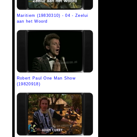
Maritiem (19830310) - 04 - Zeelui
aan het Woord
Robert Paul One Man Show
(19820918)