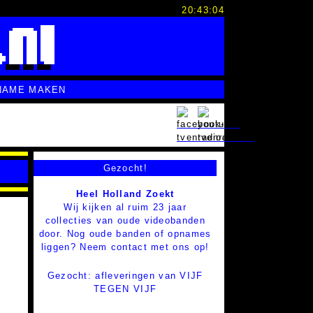
20:43:05
NAME MAKEN
Gezocht!
Heel Holland Zoekt
Wij kijken al ruim 23 jaar
s
collecties van oude videobanden
door. Nog oude banden of opnames
liggen? Neem contact met ons op!
Gezocht: afleveringen van VIJF
TEGEN VIJF