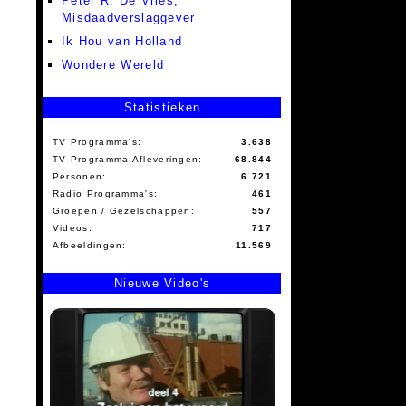
Peter R. De Vries,
Misdaadverslaggever
Ik Hou van Holland
Wondere Wereld
Statistieken
TV Programma's:
3.638
TV Programma Afleveringen:
68.844
Personen:
6.721
Radio Programma's:
461
Groepen / Gezelschappen:
557
Videos:
717
Afbeeldingen:
11.569
Nieuwe Video's