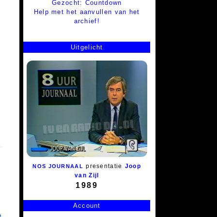
Gezocht: Countdown
Help met het aanvullen van het
archief!
Uitgelicht
presentatie
Joop
NOS JOURNAAL
van Zijl
1989
Account