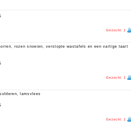
5
Gezocht: 1
orren, rozen snoeien, verstopte wastafels en een vartige taart
5
Gezocht: 1
 solderen, lamsvlees
5
Gezocht: 1