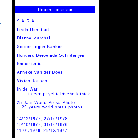
Recent bekeken
S.A.R.A
Linda Ronstadt
Dianne Marchal
Scoren tegen Kanker
Honderd Beroemde Schilderijen
Ieniemienie
Anneke van der Does
Vivian Jansen
In de War
... in een psychiatrische kliniek
25 Jaar World Press Photo
25 years world press photos
14/12/1977
,
27/10/1978
,
19/10/1977
,
31/10/1976
,
11/01/1978
,
28/12/1977