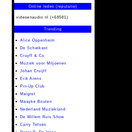
Online leden (reputatie)
videoenaudio.nl (+68581)
Trending
Alice Oppenheim
De Schatkast
Cruyff & Co
Muziek voor Miljoenen
Johan Cruijff
Erik Arens
Pin-Up Club
Maigret
Maayke Bouten
Nederland Muziekland
De Willem Ruis Show
Carry Tefsen