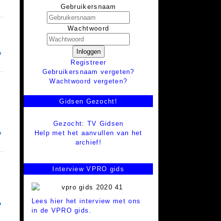
Gebruikersnaam
Wachtwoord
Inloggen
Registreer
Gebruikersnaam vergeten?
Wachtwoord vergeten?
Gidsen Gezocht!
Gezocht: TV Gidsen
Help met het aanvullen van het
archief!
Interview VPRO gids
Lees hier het interview met ons
in de VPRO gids.