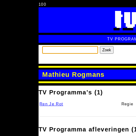
100
TV PROGRA
Zoek
Mathieu Rogmans
TV Programma's (1)
Ren Je Rot
Regie
TV Programma afleveringen (