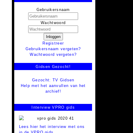
Gebruikersnaam
Wachtwoord
Inloggen
Registreer
Gebruikersnaam vergeten?
Wachtwoord vergeten?
Gidsen Gezocht!
Gezocht: TV Gidsen
Help met het aanvullen van het
archief!
Interview VPRO gids
Lees hier het interview met ons
in de VPRO gids.