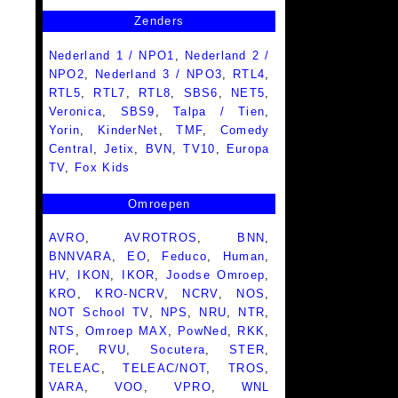
Zenders
Nederland 1 / NPO1
,
Nederland 2 /
NPO2
,
Nederland 3 / NPO3
,
RTL4
,
RTL5
,
RTL7
,
RTL8
,
SBS6
,
NET5
,
Veronica
,
SBS9
,
Talpa / Tien
,
Yorin
,
KinderNet
,
TMF
,
Comedy
Central
,
Jetix
,
BVN
,
TV10
,
Europa
TV
,
Fox Kids
Omroepen
AVRO
,
AVROTROS
,
BNN
,
BNNVARA
,
EO
,
Feduco
,
Human
,
HV
,
IKON
,
IKOR
,
Joodse Omroep
,
KRO
,
KRO-NCRV
,
NCRV
,
NOS
,
NOT School TV
,
NPS
,
NRU
,
NTR
,
NTS
,
Omroep MAX
,
PowNed
,
RKK
,
ROF
,
RVU
,
Socutera
,
STER
,
TELEAC
,
TELEAC/NOT
,
TROS
,
VARA
,
VOO
,
VPRO
,
WNL