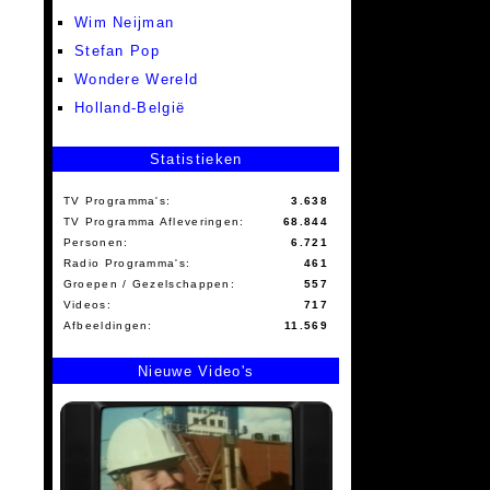
Wim Neijman
Stefan Pop
Wondere Wereld
Holland-België
Statistieken
TV Programma's:
3.638
TV Programma Afleveringen:
68.844
Personen:
6.721
Radio Programma's:
461
Groepen / Gezelschappen:
557
Videos:
717
Afbeeldingen:
11.569
Nieuwe Video's