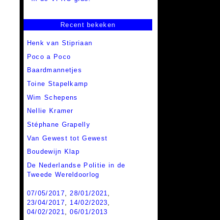
Recent bekeken
Henk van Stipriaan
Poco a Poco
Baardmannetjes
Toine Stapelkamp
Wim Schepens
Nellie Kramer
Stéphane Grapelly
Van Gewest tot Gewest
Boudewijn Klap
De Nederlandse Politie in de
Tweede Wereldoorlog
07/05/2017
,
28/01/2021
,
23/04/2017
,
14/02/2023
,
04/02/2021
,
06/01/2013