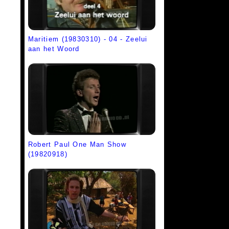
Maritiem (19830310) - 04 - Zeelui
aan het Woord
Robert Paul One Man Show
(19820918)