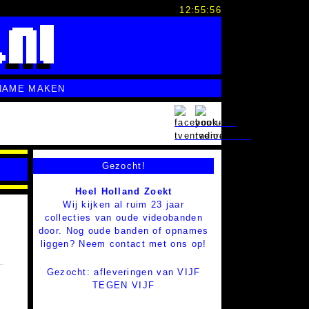
12:55:57
NAME MAKEN
Gezocht!
Heel Holland Zoekt
Wij kijken al ruim 23 jaar
collecties van oude videobanden
door. Nog oude banden of opnames
liggen? Neem contact met ons op!
Gezocht: afleveringen van VIJF
TEGEN VIJF