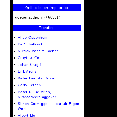
Online leden (reputatie)
videoenaudio.nl (+68581)
Trending
Alice Oppenheim
De Schatkast
Muziek voor Miljoenen
Cruyff & Co
Johan Cruijff
Erik Arens
Beter Laat dan Nooit
Carry Tefsen
Peter R. De Vries,
Misdaadverslaggever
Simon Carmiggelt Leest uit Eigen
Werk
Albert Mol