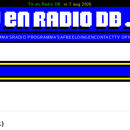
TV en Radio DB
vr 7 aug 2026
MMA'S
RADIO PROGRAMMA'S
AFBEELDINGEN
CONTACT
TV OP
1)