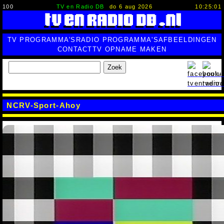
100
TV en Radio DB
do 6 aug 2026
10:25:02
TV PROGRAMMA'S
RADIO PROGRAMMA'S
AFBEELDINGEN
CONTACT
TV OPNAME MAKEN
Zoek
NCRV-Sport-Ahoy