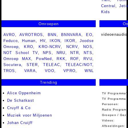
Central
,
Jeti
Kids
Omroepen
On
videoenaudio
AVRO
,
AVROTROS
,
BNN
,
BNNVARA
,
EO
,
Feduco
,
Human
,
HV
,
IKON
,
IKOR
,
Joodse
Omroep
,
KRO
,
KRO-NCRV
,
NCRV
,
NOS
,
NOT School TV
,
NPS
,
NRU
,
NTR
,
NTS
,
Omroep MAX
,
PowNed
,
RKK
,
ROF
,
RVU
,
Socutera
,
STER
,
TELEAC
,
TELEAC/NOT
,
TROS
,
VARA
,
VOO
,
VPRO
,
WNL
Trending
Alice Oppenheim
TV Programma'
TV Programma A
De Schatkast
Personen:
Cruyff & Co
Radio Programm
Muziek voor Miljoenen
Groepen / Gez
Videos:
Johan Cruijff
Afbeeldingen: