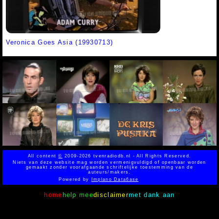
Veronica Goes Asia (19930713)
All content
©
2009-2026 tvenradiodb.nl - All Rights Reserved.
Niets van deze website mag worden vermenigvuldigd of openbaar worden
gemaakt zonder voorafgaande schriftelijke toestemming van de
auteurs/makers.
Powered by
Implano Data6ase
home
help mee
disclaimer
met dank aan