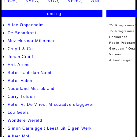
TROS
,
VARA
,
VOO
,
VPRO
,
WNL
Trending
Alice Oppenheim
TV Programma'
TV Programma A
De Schatkast
Personen:
Muziek voor Miljoenen
Radio Programm
Cruyff & Co
Groepen / Gez
Videos:
Johan Cruijff
Afbeeldingen:
Erik Arens
Beter Laat dan Nooit
Peter Faber
Nederland Muziekland
Carry Tefsen
Peter R. De Vries, Misdaadverslaggever
Lou Geels
Wondere Wereld
Simon Carmiggelt Leest uit Eigen Werk
Albert Mol