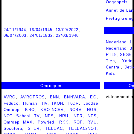
Oogappels
Annet de Lan
Prettig Gereg
24/11/1944
,
16/04/1945
,
13/09/2022
,
06/04/2003
,
24/01/1932
,
22/03/1940
Nederland 1
Nederland 
RTL8
,
SBS6
Tien
,
Yorin
Central
,
Jeti
Kids
Omroepen
On
videoenaudio
AVRO
,
AVROTROS
,
BNN
,
BNNVARA
,
EO
,
Feduco
,
Human
,
HV
,
IKON
,
IKOR
,
Joodse
Omroep
,
KRO
,
KRO-NCRV
,
NCRV
,
NOS
,
NOT School TV
,
NPS
,
NRU
,
NTR
,
NTS
,
Omroep MAX
,
PowNed
,
RKK
,
ROF
,
RVU
,
Socutera
,
STER
,
TELEAC
,
TELEAC/NOT
,