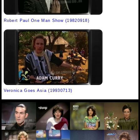
Robert Paul One Man Show (19820918)
Veronica Goes Asia (19930713)