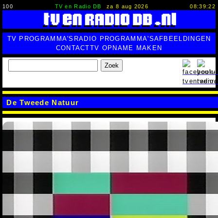
100
TV en Radio DB
za 8 aug 2026
08:39:23
TV PROGRAMMA'S
RADIO PROGRAMMA'S
AFBEELDINGEN
CONTACT
TV OPNAME MAKEN
Zoek
De Tweede Natuur