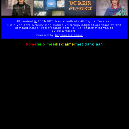
All content
©
2009-2026 tvenradiodb.nl - All Rights Reserved.
Niets van deze website mag worden vermenigvuldigd of openbaar worden
gemaakt zonder voorafgaande schriftelijke toestemming van de
auteurs/makers.
Powered by
Implano Data6ase
home
help mee
disclaimer
met dank aan