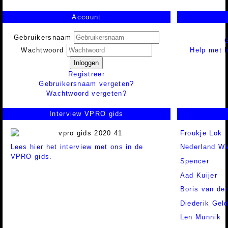
Account
Gebruikersnaam
Help met h
Wachtwoord
Inloggen
Registreer
Gebruikersnaam vergeten?
Wachtwoord vergeten?
Interview VPRO gids
Froukje Lok
Lees hier het interview met ons in de
Nederland Wa
VPRO gids.
Spencer
Aad Kuijer
Boris van de
Diederik Gel
Len Munnik