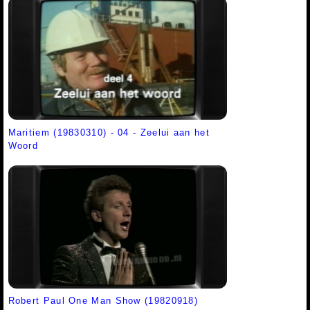
Maritiem (19830310) - 04 - Zeelui aan het
Woord
Robert Paul One Man Show (19820918)