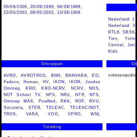
05/08/2008
,
20/09/1989
,
06/09/1989
,
22/05/2003
,
08/05/2002
,
13/09/1908
Nederland 1
Nederland 
RTL8
,
SBS6
Tien
,
Yorin
Central
,
Jeti
Kids
Omroepen
On
videoenaudio
AVRO
,
AVROTROS
,
BNN
,
BNNVARA
,
EO
,
Feduco
,
Human
,
HV
,
IKON
,
IKOR
,
Joodse
Omroep
,
KRO
,
KRO-NCRV
,
NCRV
,
NOS
,
NOT School TV
,
NPS
,
NRU
,
NTR
,
NTS
,
Omroep MAX
,
PowNed
,
RKK
,
ROF
,
RVU
,
Socutera
,
STER
,
TELEAC
,
TELEAC/NOT
,
TROS
,
VARA
,
VOO
,
VPRO
,
WNL
Trending