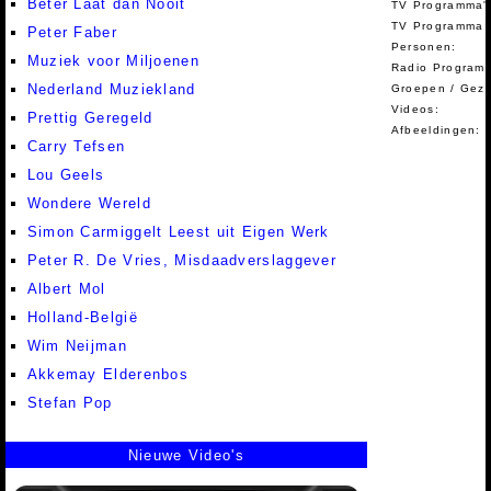
Beter Laat dan Nooit
TV Programma'
TV Programma A
Peter Faber
Personen:
Muziek voor Miljoenen
Radio Programm
Nederland Muziekland
Groepen / Gez
Videos:
Prettig Geregeld
Afbeeldingen:
Carry Tefsen
Lou Geels
Wondere Wereld
Simon Carmiggelt Leest uit Eigen Werk
Peter R. De Vries, Misdaadverslaggever
Albert Mol
Holland-België
Wim Neijman
Akkemay Elderenbos
Stefan Pop
Nieuwe Video's