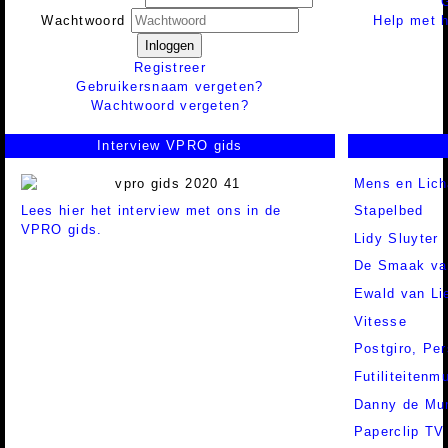
Help met h
Wachtwoord
Inloggen
Registreer
Gebruikersnaam vergeten?
Wachtwoord vergeten?
Interview VPRO gids
Mens en Lic
Lees hier het interview met ons in de
Stapelbed
VPRO gids.
Lidy Sluyter
De Smaak va
Ewald van Li
Vitesse
Postgiro,
Per
Futiliteiten
Danny de Mu
Paperclip TV