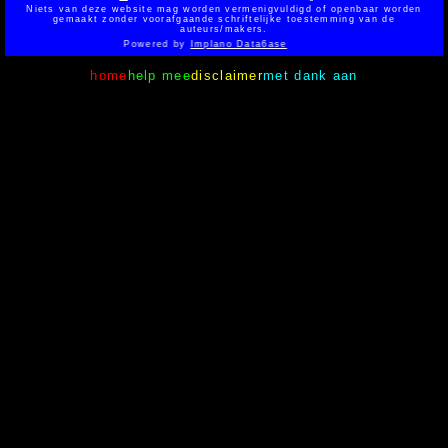
Niets van deze website mag worden vermenigvuldigd of openbaar worden
gemaakt zonder voorafgaande schriftelijke toestemming van de
auteurs/makers.
Powered by
Implano Data6ase
home
help mee
disclaimer
met dank aan