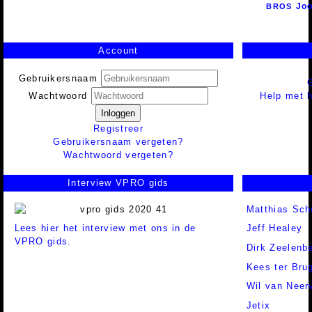
Jo
BROS
Account
Gebruikersnaam
Help met h
Wachtwoord
Inloggen
Registreer
Gebruikersnaam vergeten?
Wachtwoord vergeten?
Interview VPRO gids
Matthias Sch
Lees hier het interview met ons in de
Jeff Healey
VPRO gids.
Dirk Zeelenb
Kees ter Bru
Wil van Neer
Jetix