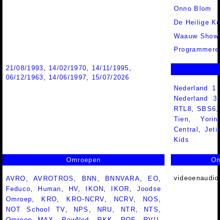
Onno Blom
De Heilige K
Waauw Show
Programmere
21/08/1993
,
14/02/1970
,
14/11/1995
,
06/12/1963
,
14/06/1997
,
15/07/2026
Nederland 1
Nederland 
RTL8
,
SBS6
Tien
,
Yorin
Central
,
Jeti
Kids
Omroepen
On
videoenaudio
AVRO
,
AVROTROS
,
BNN
,
BNNVARA
,
EO
,
Feduco
,
Human
,
HV
,
IKON
,
IKOR
,
Joodse
Omroep
,
KRO
,
KRO-NCRV
,
NCRV
,
NOS
,
NOT School TV
,
NPS
,
NRU
,
NTR
,
NTS
,
Omroep MAX
,
PowNed
,
RKK
,
ROF
,
RVU
,