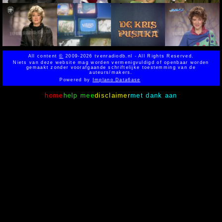
All content
©
2009-2026 tvenradiodb.nl - All Rights Reserved.
Niets van deze website mag worden vermenigvuldigd of openbaar worden
gemaakt zonder voorafgaande schriftelijke toestemming van de
auteurs/makers.
Powered by
Implano Data6ase
home
help mee
disclaimer
met dank aan