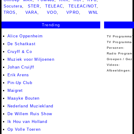
Socutera
,
STER
,
TELEAC
,
TELEAC/NOT
,
TROS
,
VARA
,
VOO
,
VPRO
,
WNL
Trending
Alice Oppenheim
TV Programma'
TV Programma A
De Schatkast
Personen:
Cruyff & Co
Radio Programm
Muziek voor Miljoenen
Groepen / Gez
Videos:
Johan Cruijff
Afbeeldingen:
Erik Arens
Pin-Up Club
Maigret
Maayke Bouten
Nederland Muziekland
De Willem Ruis Show
Ik Hou van Holland
Op Volle Toeren