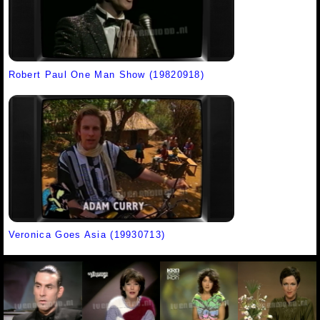
Robert Paul One Man Show (19820918)
Veronica Goes Asia (19930713)