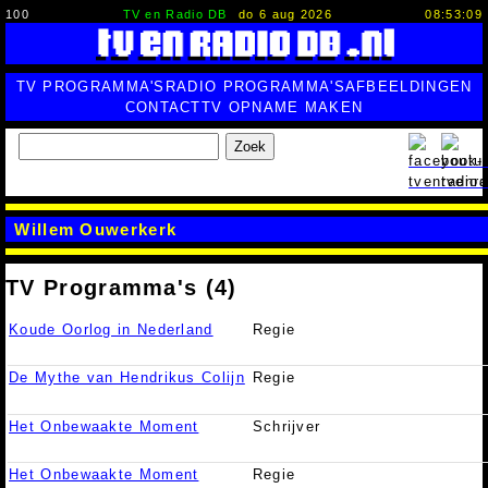
100
TV en Radio DB
do 6 aug 2026
08:53:10
TV PROGRAMMA'S
RADIO PROGRAMMA'S
AFBEELDINGEN
CONTACT
TV OPNAME MAKEN
Zoek
Willem Ouwerkerk
TV Programma's (4)
Koude Oorlog in Nederland
Regie
De Mythe van Hendrikus Colijn
Regie
Het Onbewaakte Moment
Schrijver
Het Onbewaakte Moment
Regie