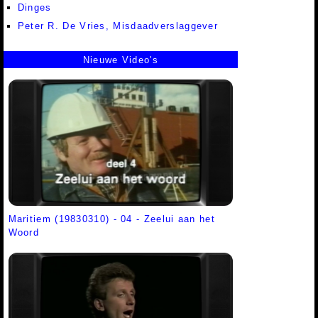
Dinges
Peter R. De Vries, Misdaadverslaggever
Nieuwe Video's
Maritiem (19830310) - 04 - Zeelui aan het
Woord