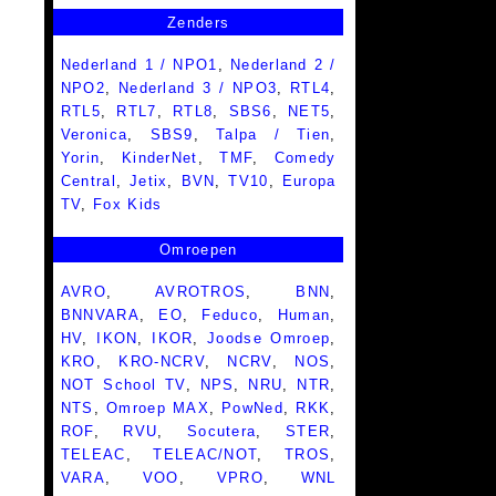
Zenders
Nederland 1 / NPO1
,
Nederland 2 /
NPO2
,
Nederland 3 / NPO3
,
RTL4
,
RTL5
,
RTL7
,
RTL8
,
SBS6
,
NET5
,
Veronica
,
SBS9
,
Talpa / Tien
,
Yorin
,
KinderNet
,
TMF
,
Comedy
Central
,
Jetix
,
BVN
,
TV10
,
Europa
TV
,
Fox Kids
Omroepen
AVRO
,
AVROTROS
,
BNN
,
BNNVARA
,
EO
,
Feduco
,
Human
,
HV
,
IKON
,
IKOR
,
Joodse Omroep
,
KRO
,
KRO-NCRV
,
NCRV
,
NOS
,
NOT School TV
,
NPS
,
NRU
,
NTR
,
NTS
,
Omroep MAX
,
PowNed
,
RKK
,
ROF
,
RVU
,
Socutera
,
STER
,
TELEAC
,
TELEAC/NOT
,
TROS
,
VARA
,
VOO
,
VPRO
,
WNL