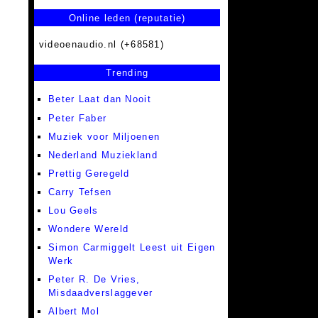
Online leden (reputatie)
videoenaudio.nl (+68581)
Trending
Beter Laat dan Nooit
Peter Faber
Muziek voor Miljoenen
Nederland Muziekland
Prettig Geregeld
Carry Tefsen
Lou Geels
Wondere Wereld
Simon Carmiggelt Leest uit Eigen
Werk
Peter R. De Vries,
Misdaadverslaggever
Albert Mol