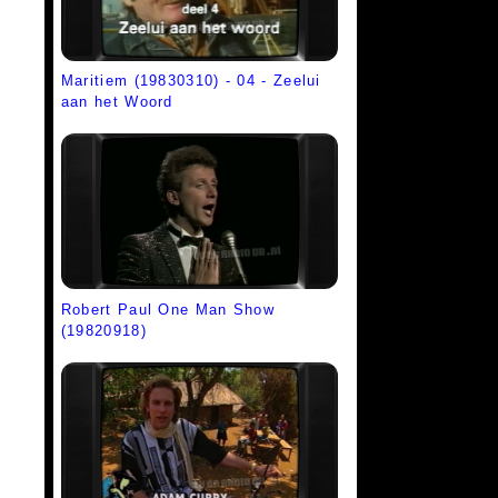
Maritiem (19830310) - 04 - Zeelui
aan het Woord
Robert Paul One Man Show
(19820918)