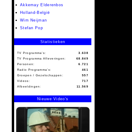
Akkemay Elderenbos
Holland-België
Wim Neijman
Stefan Pop
Statistieken
TV Programma's:
3.638
TV Programma Afleveringen:
68.849
Personen:
6.721
Radio Programma's:
461
Groepen / Gezelschappen:
557
Videos:
717
Afbeeldingen:
11.569
Nieuwe Video's