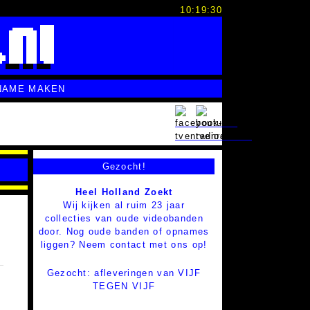
10:19:31
NAME MAKEN
Gezocht!
Heel Holland Zoekt
Wij kijken al ruim 23 jaar
collecties van oude videobanden
door. Nog oude banden of opnames
liggen? Neem contact met ons op!
Gezocht: afleveringen van VIJF
TEGEN VIJF