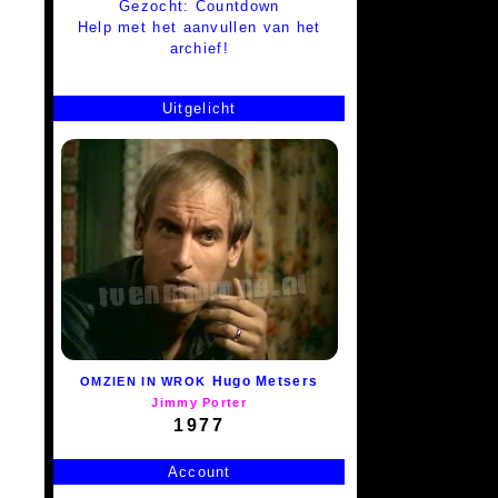
Gezocht: Countdown
Help met het aanvullen van het
archief!
Uitgelicht
Hugo Metsers
OMZIEN IN WROK
Jimmy Porter
1977
Account