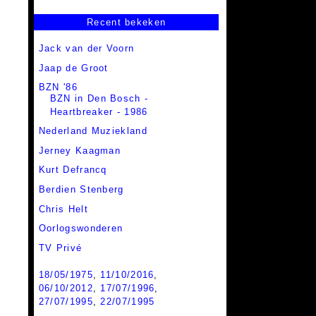
Recent bekeken
Jack van der Voorn
Jaap de Groot
BZN '86
BZN in Den Bosch -
Heartbreaker - 1986
Nederland Muziekland
Jerney Kaagman
Kurt Defrancq
Berdien Stenberg
Chris Helt
Oorlogswonderen
TV Privé
18/05/1975
,
11/10/2016
,
06/10/2012
,
17/07/1996
,
27/07/1995
,
22/07/1995