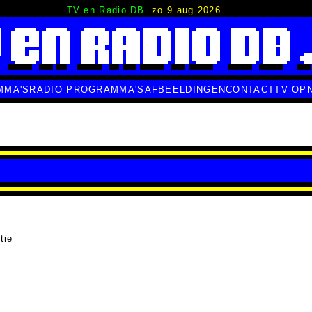
TV en Radio DB
zo 9 aug 2026
MMA'S
RADIO PROGRAMMA'S
AFBEELDINGEN
CONTACT
TV OP
tie