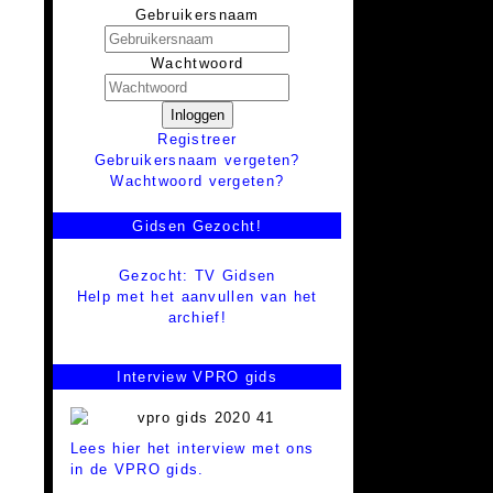
Gebruikersnaam
Wachtwoord
Inloggen
Registreer
Gebruikersnaam vergeten?
Wachtwoord vergeten?
Gidsen Gezocht!
Gezocht: TV Gidsen
Help met het aanvullen van het
archief!
Interview VPRO gids
Lees hier het interview met ons
in de VPRO gids.