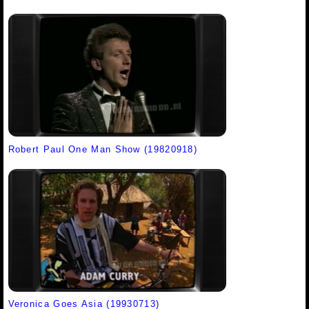
Robert Paul One Man Show (19820918)
Veronica Goes Asia (19930713)