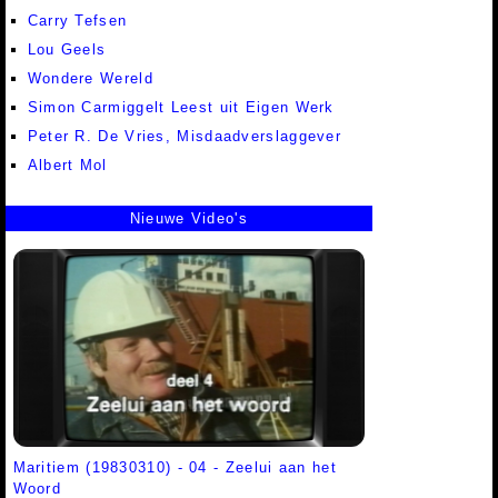
Carry Tefsen
Lou Geels
Wondere Wereld
Simon Carmiggelt Leest uit Eigen Werk
Peter R. De Vries, Misdaadverslaggever
Albert Mol
Nieuwe Video's
Maritiem (19830310) - 04 - Zeelui aan het
Woord