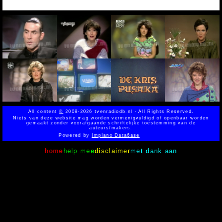
All content
©
2009-2026 tvenradiodb.nl - All Rights Reserved.
Niets van deze website mag worden vermenigvuldigd of openbaar worden
gemaakt zonder voorafgaande schriftelijke toestemming van de
auteurs/makers.
Powered by
Implano Data6ase
home
help mee
disclaimer
met dank aan