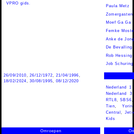
VPRO gids.
Paula Metz
Zomergasten
Moef Ga Ga
Femke Moste
Anke de Jon
De Bevalling
Rob Hessing
Job Schuring
26/09/2010
,
26/12/1972
,
21/04/1996
,
18/02/2024
,
30/08/1995
,
08/12/2020
Nederland 1
Nederland 
RTL8
,
SBS6
Tien
,
Yorin
Central
,
Jeti
Kids
Omroepen
On