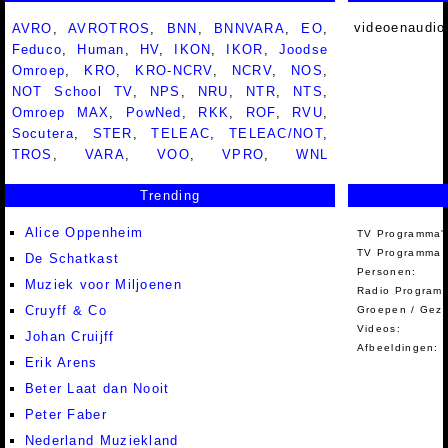
videoenaudio
AVRO
,
AVROTROS
,
BNN
,
BNNVARA
,
EO
,
Feduco
,
Human
,
HV
,
IKON
,
IKOR
,
Joodse
Omroep
,
KRO
,
KRO-NCRV
,
NCRV
,
NOS
,
NOT School TV
,
NPS
,
NRU
,
NTR
,
NTS
,
Omroep MAX
,
PowNed
,
RKK
,
ROF
,
RVU
,
Socutera
,
STER
,
TELEAC
,
TELEAC/NOT
,
TROS
,
VARA
,
VOO
,
VPRO
,
WNL
Trending
Alice Oppenheim
TV Programma'
TV Programma A
De Schatkast
Personen:
Muziek voor Miljoenen
Radio Programm
Cruyff & Co
Groepen / Gez
Videos:
Johan Cruijff
Afbeeldingen:
Erik Arens
Beter Laat dan Nooit
Peter Faber
Nederland Muziekland