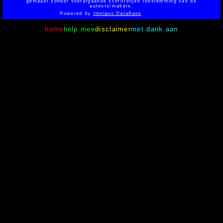
gemaakt zonder voorafgaande schriftelijke toestemming van de
auteurs/makers.
Powered by
Implano Data6ase
home
help mee
disclaimer
met dank aan