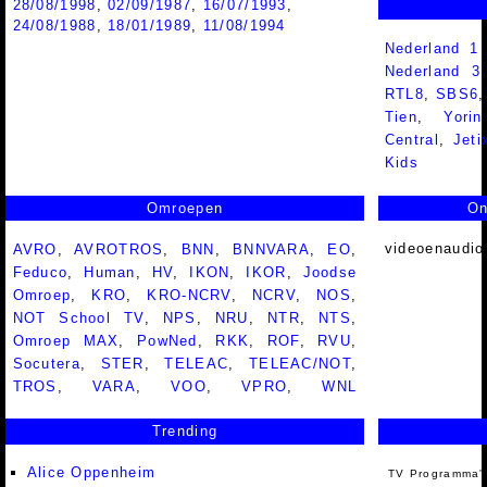
28/08/1998
,
02/09/1987
,
16/07/1993
,
24/08/1988
,
18/01/1989
,
11/08/1994
Nederland 1
Nederland 
RTL8
,
SBS6
Tien
,
Yorin
Central
,
Jeti
Kids
Omroepen
On
videoenaudio
AVRO
,
AVROTROS
,
BNN
,
BNNVARA
,
EO
,
Feduco
,
Human
,
HV
,
IKON
,
IKOR
,
Joodse
Omroep
,
KRO
,
KRO-NCRV
,
NCRV
,
NOS
,
NOT School TV
,
NPS
,
NRU
,
NTR
,
NTS
,
Omroep MAX
,
PowNed
,
RKK
,
ROF
,
RVU
,
Socutera
,
STER
,
TELEAC
,
TELEAC/NOT
,
TROS
,
VARA
,
VOO
,
VPRO
,
WNL
Trending
Alice Oppenheim
TV Programma'