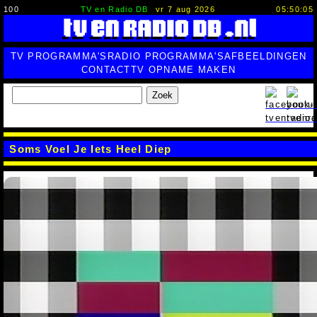
100
TV en Radio DB
vr 7 aug 2026
05:50:06
TV PROGRAMMA'S
RADIO PROGRAMMA'S
AFBEELDINGEN
CONTACT
TV OPNAME MAKEN
Zoek
Soms Voel Je Iets Heel Diep