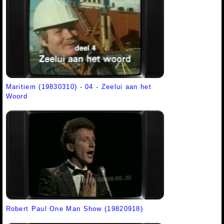
Maritiem (19830310) - 04 - Zeelui aan het
Woord
Robert Paul One Man Show (19820918)