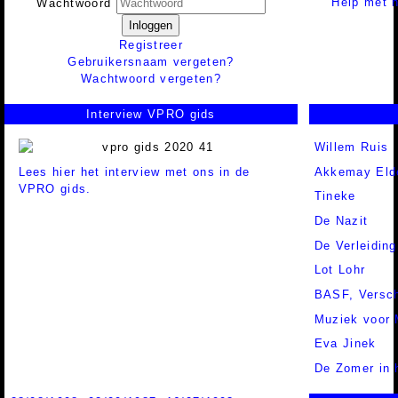
Help met h
Wachtwoord
Inloggen
Registreer
Gebruikersnaam vergeten?
Wachtwoord vergeten?
Interview VPRO gids
Willem Ruis
Lees hier het interview met ons in de
Akkemay Eld
VPRO gids.
Tineke
De Nazit
De Verleiding
Lot Lohr
BASF,
Versch
Muziek voor 
Eva Jinek
De Zomer in 