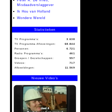
Peter R. De Vries,
Misdaadverslaggever
Ik Hou van Holland
Wondere Wereld
Statistieken
TV Programma's:
3.638
TV Programma Afleveringen:
68.844
Personen:
6.721
Radio Programma's:
461
Groepen / Gezelschappen:
557
Videos:
717
Afbeeldingen:
11.569
Nieuwe Video's