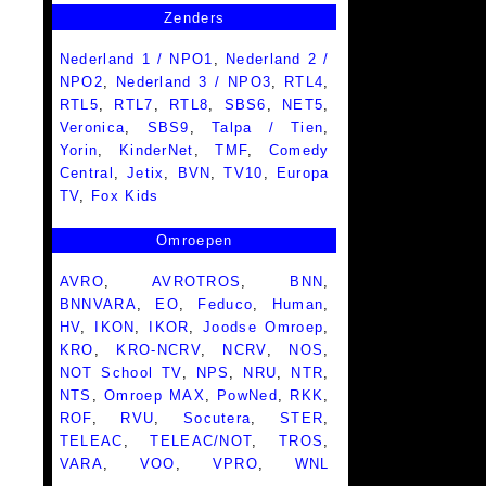
Zenders
Nederland 1 / NPO1
,
Nederland 2 /
NPO2
,
Nederland 3 / NPO3
,
RTL4
,
RTL5
,
RTL7
,
RTL8
,
SBS6
,
NET5
,
Veronica
,
SBS9
,
Talpa / Tien
,
Yorin
,
KinderNet
,
TMF
,
Comedy
Central
,
Jetix
,
BVN
,
TV10
,
Europa
TV
,
Fox Kids
Omroepen
AVRO
,
AVROTROS
,
BNN
,
BNNVARA
,
EO
,
Feduco
,
Human
,
HV
,
IKON
,
IKOR
,
Joodse Omroep
,
KRO
,
KRO-NCRV
,
NCRV
,
NOS
,
NOT School TV
,
NPS
,
NRU
,
NTR
,
NTS
,
Omroep MAX
,
PowNed
,
RKK
,
ROF
,
RVU
,
Socutera
,
STER
,
TELEAC
,
TELEAC/NOT
,
TROS
,
VARA
,
VOO
,
VPRO
,
WNL