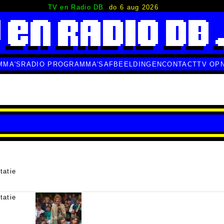
TV en Radio DB
do 6 aug 2026
MMA'S
RADIO PROGRAMMA'S
AFBEELDINGEN
CONTACT
TV OP
tatie
tatie