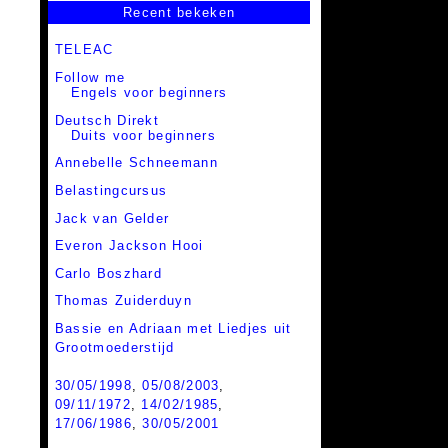
Recent bekeken
TELEAC
Follow me
Engels voor beginners
Deutsch Direkt
Duits voor beginners
Annebelle Schneemann
Belastingcursus
Jack van Gelder
Everon Jackson Hooi
Carlo Boszhard
Thomas Zuiderduyn
Bassie en Adriaan met Liedjes uit
Grootmoederstijd
30/05/1998
,
05/08/2003
,
09/11/1972
,
14/02/1985
,
17/06/1986
,
30/05/2001