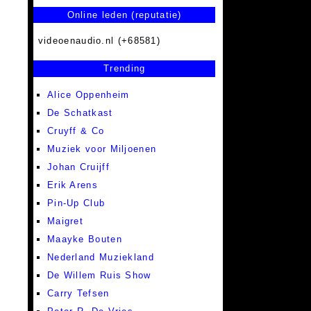
Online leden (reputatie)
videoenaudio.nl (+68581)
Trending
Alice Oppenheim
De Schatkast
Cruyff & Co
Muziek voor Miljoenen
Johan Cruijff
Erik Arens
Pin-Up Club
Maigret
Maayke Bouten
Nederland Muziekland
De Willem Ruis Show
Carry Tefsen