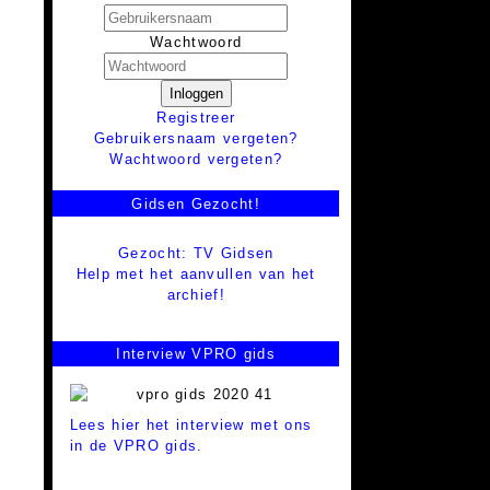
Wachtwoord
Inloggen
Registreer
Gebruikersnaam vergeten?
Wachtwoord vergeten?
Gidsen Gezocht!
Gezocht: TV Gidsen
Help met het aanvullen van het
archief!
Interview VPRO gids
Lees hier het interview met ons
in de VPRO gids.