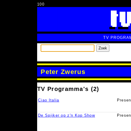
100
TV PROGRA
Zoek
Peter Zwerus
TV Programma's (2)
Ciao Italia
Presen
De Spijker op z'n Kop Show
Presen