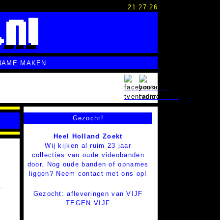
21:27:27
NAME MAKEN
Gezocht!
Heel Holland Zoekt
Wij kijken al ruim 23 jaar
collecties van oude videobanden
door. Nog oude banden of opnames
liggen? Neem contact met ons op!
Gezocht: afleveringen van VIJF
TEGEN VIJF