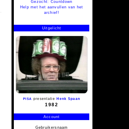
Gezocht: Countdown
Help met het aanvullen van het
archief!
Uitgelicht
presentatie
Henk Spaan
PISA
1982
Account
Gebruikersnaam