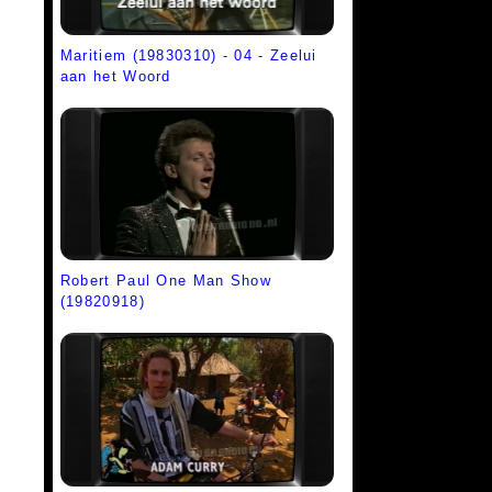
Maritiem (19830310) - 04 - Zeelui
aan het Woord
Robert Paul One Man Show
(19820918)