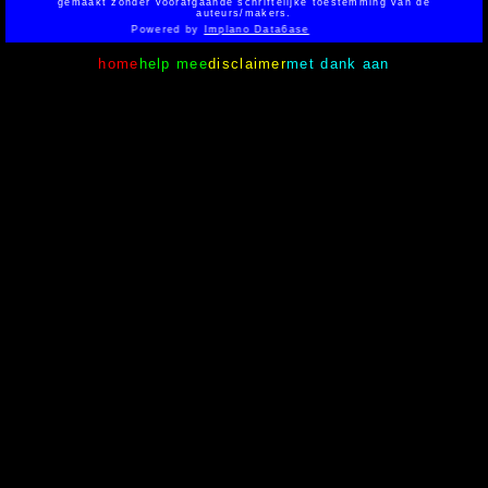
gemaakt zonder voorafgaande schriftelijke toestemming van de
auteurs/makers.
Powered by
Implano Data6ase
home
help mee
disclaimer
met dank aan