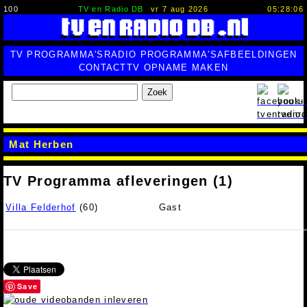
100
TV en Radio DB
vr 7 aug 2026
05:28:07
TV PROGRAMMA'S
RADIO PROGRAMMA'S
AFBEELDINGEN
CONTACT
TV OPNAME MAKEN
Zoek
Mat Herben
TV Programma afleveringen (1)
Villa Felderhof
(60)
Gast
Save