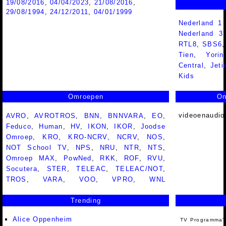
19/08/2016
,
04/04/2023
,
21/08/2016
,
29/08/1994
,
24/12/2011
,
04/01/1999
Nederland 1
Nederland 
RTL8
,
SBS6
Tien
,
Yorin
Central
,
Jeti
Kids
Omroepen
On
videoenaudio
AVRO
,
AVROTROS
,
BNN
,
BNNVARA
,
EO
,
Feduco
,
Human
,
HV
,
IKON
,
IKOR
,
Joodse
Omroep
,
KRO
,
KRO-NCRV
,
NCRV
,
NOS
,
NOT School TV
,
NPS
,
NRU
,
NTR
,
NTS
,
Omroep MAX
,
PowNed
,
RKK
,
ROF
,
RVU
,
Socutera
,
STER
,
TELEAC
,
TELEAC/NOT
,
TROS
,
VARA
,
VOO
,
VPRO
,
WNL
Trending
Alice Oppenheim
TV Programma'