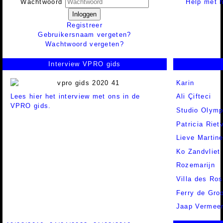
Help met h
Wachtwoord
Inloggen
Registreer
Gebruikersnaam vergeten?
Wachtwoord vergeten?
Interview VPRO gids
Karin
Lees hier het interview met ons in de
Ali Çifteci
VPRO gids.
Studio Olymp
Patricia Riet
Lieve Martin
Ko Zandvliet
Rozemarijn
Villa des Ro
Ferry de Gro
Jaap Vermee