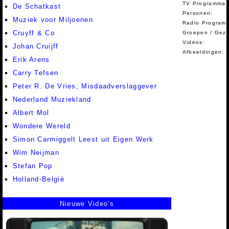
TV Programma A
De Schatkast
Personen:
Muziek voor Miljoenen
Radio Programm
Cruyff & Co
Groepen / Gez
Videos:
Johan Cruijff
Afbeeldingen:
Erik Arens
Carry Tefsen
Peter R. De Vries, Misdaadverslaggever
Nederland Muziekland
Albert Mol
Wondere Wereld
Simon Carmiggelt Leest uit Eigen Werk
Wim Neijman
Stefan Pop
Holland-België
Nieuwe Video's