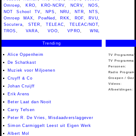
Omroep
,
KRO
,
KRO-NCRV
,
NCRV
,
NOS
,
NOT School TV
,
NPS
,
NRU
,
NTR
,
NTS
,
Omroep MAX
,
PowNed
,
RKK
,
ROF
,
RVU
,
Socutera
,
STER
,
TELEAC
,
TELEAC/NOT
,
TROS
,
VARA
,
VOO
,
VPRO
,
WNL
Trending
Alice Oppenheim
TV Programma'
TV Programma A
De Schatkast
Personen:
Muziek voor Miljoenen
Radio Programm
Cruyff & Co
Groepen / Gez
Videos:
Johan Cruijff
Afbeeldingen:
Erik Arens
Beter Laat dan Nooit
Carry Tefsen
Peter R. De Vries, Misdaadverslaggever
Simon Carmiggelt Leest uit Eigen Werk
Albert Mol