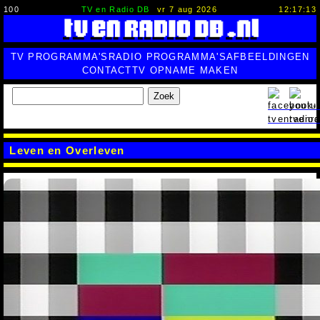
100
TV en Radio DB
vr 7 aug 2026
12:17:14
TV PROGRAMMA'S
RADIO PROGRAMMA'S
AFBEELDINGEN
CONTACT
TV OPNAME MAKEN
Zoek
Leven en Overleven