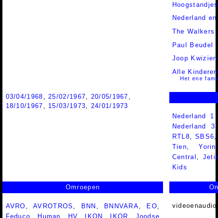
Hoogstandjes
Nederland en
The Walkers
Paul Beudel
Joop Kwizien
Alle Kinderen
Het ene fami
03/04/1968
,
25/02/1967
,
20/05/1967
,
18/10/1967
,
15/03/1973
,
24/01/1973
Nederland 1
Nederland 
RTL8
,
SBS6
Tien
,
Yorin
Central
,
Jeti
Kids
Omroepen
On
videoenaudio
AVRO
,
AVROTROS
,
BNN
,
BNNVARA
,
EO
,
Feduco
,
Human
,
HV
,
IKON
,
IKOR
,
Joodse