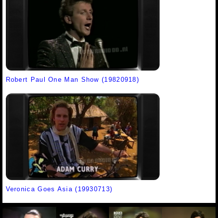
Robert Paul One Man Show (19820918)
Veronica Goes Asia (19930713)