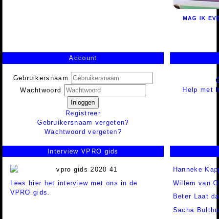
MAG IK EV
Account
Gebruikersnaam
Help met h
Wachtwoord
Inloggen
Registreer
Gebruikersnaam vergeten?
Wachtwoord vergeten?
Interview VPRO gids
Hanneke Kap
Lees hier het interview met ons in de
Willem van O
VPRO gids.
Beter Laat d
Sacha Bulthu