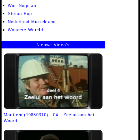
Wim Neijman
Stefan Pop
Nederland Muziekland
Wondere Wereld
Nieuwe Video's
Maritiem (19830310) - 04 - Zeelui aan het
Woord