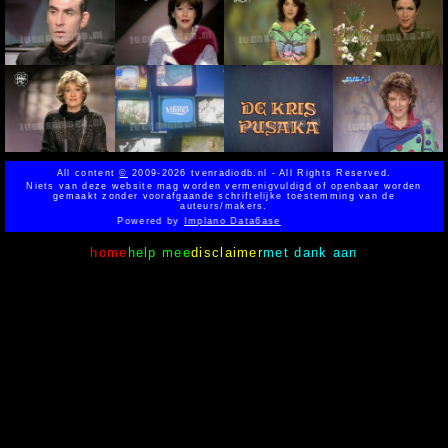
All content
©
2009-2026 tvenradiodb.nl - All Rights Reserved.
Niets van deze website mag worden vermenigvuldigd of openbaar worden
gemaakt zonder voorafgaande schriftelijke toestemming van de
auteurs/makers.
Powered by
Implano Data6ase
home
help mee
disclaimer
met dank aan