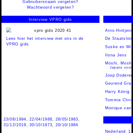
Gebruikersnaam vergeten?
Wachtwoord vergeten?
Interview VPRO gids
Arno Hintjen
Lees hier het interview met ons in de
De Staatslot
VPRO gids.
Suske en Wi
Ilona Jens
Moshi, Moshi
Japans voor
Joop Doderer
Geurend Gra
Harry König
Tommie Chris
Monique van 
23/08/1994
,
22/04/1988
,
28/05/1983
,
31/12/2019
,
30/10/1973
,
20/10/1984
Nederland 1