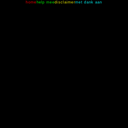
home
help mee
disclaimer
met dank aan