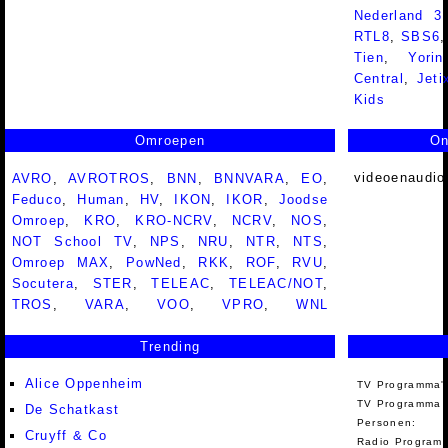
Nederland 
RTL8
,
SBS6
Tien
,
Yorin
Central
,
Jeti
Kids
Omroepen
On
videoenaudio
AVRO
,
AVROTROS
,
BNN
,
BNNVARA
,
EO
,
Feduco
,
Human
,
HV
,
IKON
,
IKOR
,
Joodse
Omroep
,
KRO
,
KRO-NCRV
,
NCRV
,
NOS
,
NOT School TV
,
NPS
,
NRU
,
NTR
,
NTS
,
Omroep MAX
,
PowNed
,
RKK
,
ROF
,
RVU
,
Socutera
,
STER
,
TELEAC
,
TELEAC/NOT
,
TROS
,
VARA
,
VOO
,
VPRO
,
WNL
Trending
Alice Oppenheim
TV Programma'
TV Programma A
De Schatkast
Personen:
Cruyff & Co
Radio Programm