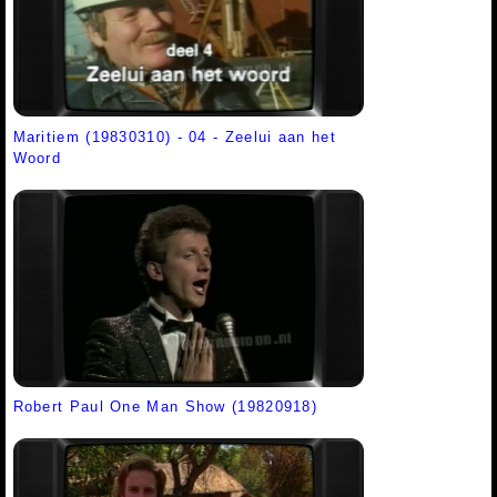
Maritiem (19830310) - 04 - Zeelui aan het
Woord
Robert Paul One Man Show (19820918)