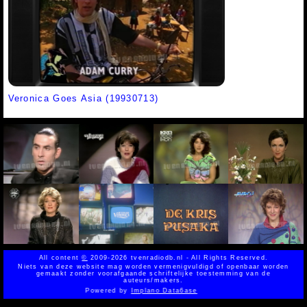
Veronica Goes Asia (19930713)
All content
©
2009-2026 tvenradiodb.nl - All Rights Reserved.
Niets van deze website mag worden vermenigvuldigd of openbaar worden
gemaakt zonder voorafgaande schriftelijke toestemming van de
auteurs/makers.
Powered by
Implano Data6ase