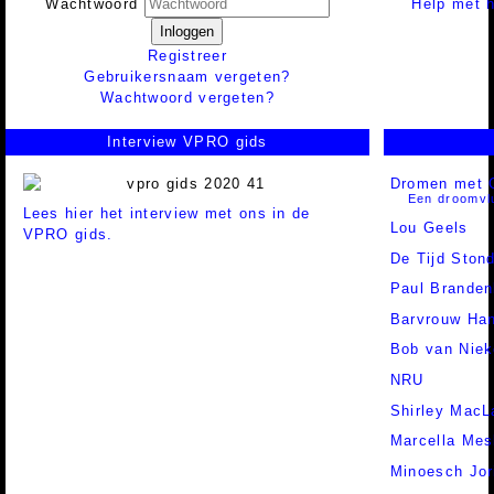
Help met h
Wachtwoord
Inloggen
Registreer
Gebruikersnaam vergeten?
Wachtwoord vergeten?
Interview VPRO gids
Dromen met 
Een droomvlu
Lees hier het interview met ons in de
Lou Geels
VPRO gids.
De Tijd Stond
Paul Branden
Barvrouw Han
Bob van Niek
NRU
Shirley MacL
Marcella Mes
Minoesch Jor