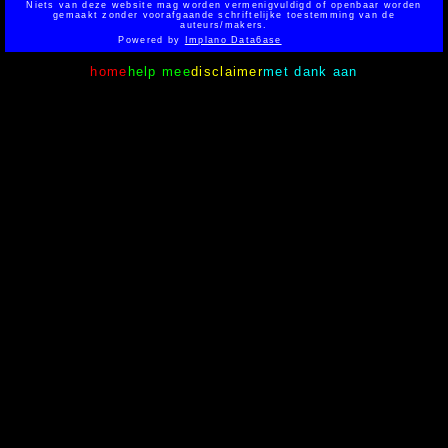
Niets van deze website mag worden vermenigvuldigd of openbaar worden
gemaakt zonder voorafgaande schriftelijke toestemming van de
auteurs/makers.
Powered by
Implano Data6ase
home
help mee
disclaimer
met dank aan