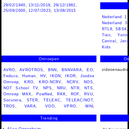
29/02/1940
,
13/11/2018
,
29/12/1982
,
25/09/2000
,
12/07/2023
,
13/08/2015
Nederland 1
Nederland 
RTL8
,
SBS6
Tien
,
Yorin
Central
,
Jeti
Kids
Omroepen
On
videoenaudio
AVRO
,
AVROTROS
,
BNN
,
BNNVARA
,
EO
,
Feduco
,
Human
,
HV
,
IKON
,
IKOR
,
Joodse
Omroep
,
KRO
,
KRO-NCRV
,
NCRV
,
NOS
,
NOT School TV
,
NPS
,
NRU
,
NTR
,
NTS
,
Omroep MAX
,
PowNed
,
RKK
,
ROF
,
RVU
,
Socutera
,
STER
,
TELEAC
,
TELEAC/NOT
,
TROS
,
VARA
,
VOO
,
VPRO
,
WNL
Trending
Alice Oppenheim