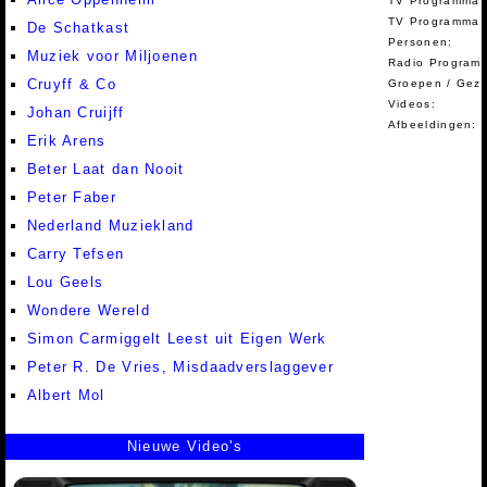
TV Programma'
TV Programma A
De Schatkast
Personen:
Muziek voor Miljoenen
Radio Programm
Cruyff & Co
Groepen / Gez
Videos:
Johan Cruijff
Afbeeldingen:
Erik Arens
Beter Laat dan Nooit
Peter Faber
Nederland Muziekland
Carry Tefsen
Lou Geels
Wondere Wereld
Simon Carmiggelt Leest uit Eigen Werk
Peter R. De Vries, Misdaadverslaggever
Albert Mol
Nieuwe Video's