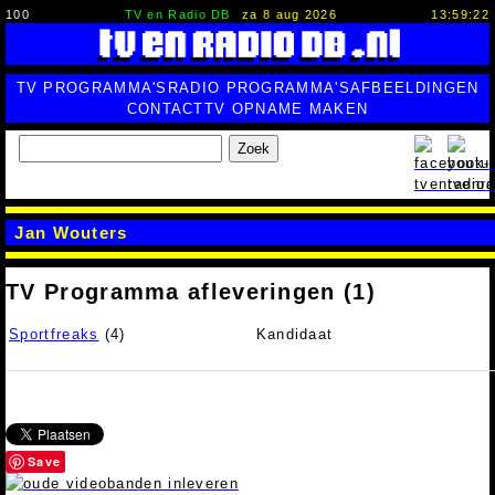
100
TV en Radio DB
za 8 aug 2026
13:59:23
TV PROGRAMMA'S
RADIO PROGRAMMA'S
AFBEELDINGEN
CONTACT
TV OPNAME MAKEN
Zoek
Jan Wouters
TV Programma afleveringen (1)
Sportfreaks
(4)
Kandidaat
Save