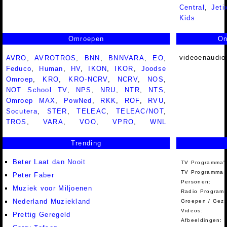
Central
,
Jeti
Kids
Omroepen
On
videoenaudio
AVRO
,
AVROTROS
,
BNN
,
BNNVARA
,
EO
,
Feduco
,
Human
,
HV
,
IKON
,
IKOR
,
Joodse
Omroep
,
KRO
,
KRO-NCRV
,
NCRV
,
NOS
,
NOT School TV
,
NPS
,
NRU
,
NTR
,
NTS
,
Omroep MAX
,
PowNed
,
RKK
,
ROF
,
RVU
,
Socutera
,
STER
,
TELEAC
,
TELEAC/NOT
,
TROS
,
VARA
,
VOO
,
VPRO
,
WNL
Trending
Beter Laat dan Nooit
TV Programma'
TV Programma A
Peter Faber
Personen:
Muziek voor Miljoenen
Radio Programm
Nederland Muziekland
Groepen / Gez
Videos:
Prettig Geregeld
Afbeeldingen: