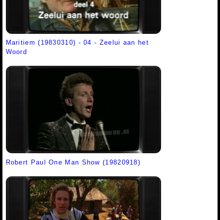
Maritiem (19830310) - 04 - Zeelui aan het
Woord
Robert Paul One Man Show (19820918)