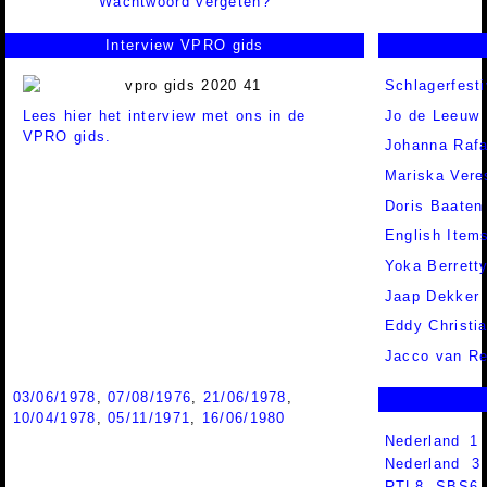
Wachtwoord vergeten?
Interview VPRO gids
Schlagerfesti
Lees hier het interview met ons in de
Jo de Leeuw
VPRO gids.
Johanna Rafa
Mariska Vere
Doris Baaten
English Item
Yoka Berrett
Jaap Dekker
Eddy Christia
Jacco van R
03/06/1978
,
07/08/1976
,
21/06/1978
,
10/04/1978
,
05/11/1971
,
16/06/1980
Nederland 1
Nederland 
RTL8
,
SBS6