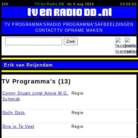
100
TV en Radio DB
do 6 aug 2026
23:56:51
TV PROGRAMMA'S
RADIO PROGRAMMA'S
AFBEELDINGEN
CONTACT
TV OPNAME MAKEN
Zoek
Erik van Reijendam
TV Programma's (13)
Conny Stuart zingt Annie M.G.
Regie
Schmidt
Dolly Dots
Regie
Drie is Te Veel
Regie