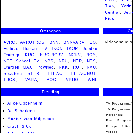
Tien
,
Yorin
Central
,
Jeti
Kids
Omroepen
On
videoenaudio
AVRO
,
AVROTROS
,
BNN
,
BNNVARA
,
EO
,
Feduco
,
Human
,
HV
,
IKON
,
IKOR
,
Joodse
Omroep
,
KRO
,
KRO-NCRV
,
NCRV
,
NOS
,
NOT School TV
,
NPS
,
NRU
,
NTR
,
NTS
,
Omroep MAX
,
PowNed
,
RKK
,
ROF
,
RVU
,
Socutera
,
STER
,
TELEAC
,
TELEAC/NOT
,
TROS
,
VARA
,
VOO
,
VPRO
,
WNL
Trending
Alice Oppenheim
TV Programma'
TV Programma A
De Schatkast
Personen:
Muziek voor Miljoenen
Radio Programm
Cruyff & Co
Groepen / Gez
Videos: