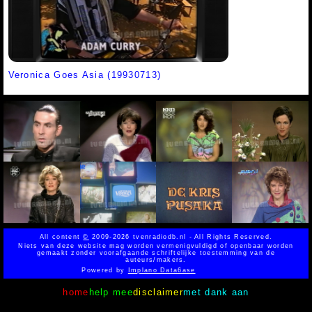
Veronica Goes Asia (19930713)
All content
©
2009-2026 tvenradiodb.nl - All Rights Reserved.
Niets van deze website mag worden vermenigvuldigd of openbaar worden
gemaakt zonder voorafgaande schriftelijke toestemming van de
auteurs/makers.
Powered by
Implano Data6ase
home
help mee
disclaimer
met dank aan