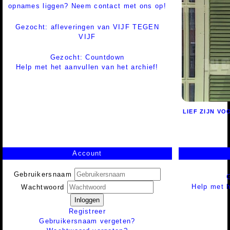
opnames liggen? Neem contact met ons op!
Gezocht: afleveringen van VIJF TEGEN
VIJF
Gezocht: Countdown
Help met het aanvullen van het archief!
LIEF ZIJN VO
Account
Gebruikersnaam
Help met h
Wachtwoord
Inloggen
Registreer
Gebruikersnaam vergeten?