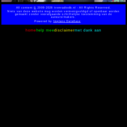
All content
©
2009-2026 tvenradiodb.nl - All Rights Reserved.
Niets van deze website mag worden vermenigvuldigd of openbaar worden
gemaakt zonder voorafgaande schriftelijke toestemming van de
auteurs/makers.
Powered by
Implano Data6ase
home
help mee
disclaimer
met dank aan