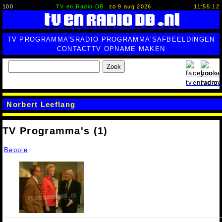
100
TV en Radio DB
zo 9 aug 2026
11:55:13
TV PROGRAMMA'S
RADIO PROGRAMMA'S
AFBEELDINGEN
CONTACT
TV OPNAME MAKEN
Zoek
Norbert Leeflang
TV Programma's (1)
Beppie