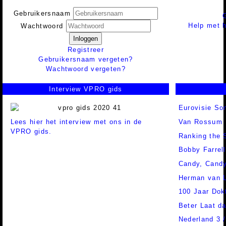
Gebruikersnaam
Help met h
Wachtwoord
Inloggen
Registreer
Gebruikersnaam vergeten?
Wachtwoord vergeten?
Interview VPRO gids
Eurovisie Son
Lees hier het interview met ons in de
Van Rossum
VPRO gids.
Ranking the 
Bobby Farrell
Candy, Cand
Herman van 
100 Jaar Dok
Beter Laat d
Nederland 3 