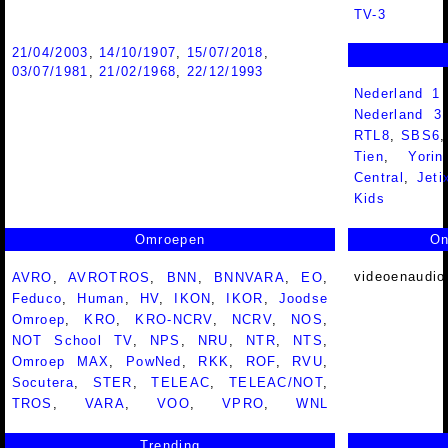
TV-3
21/04/2003
,
14/10/1907
,
15/07/2018
,
03/07/1981
,
21/02/1968
,
22/12/1993
Nederland 1
Nederland 
RTL8
,
SBS6
Tien
,
Yorin
Central
,
Jeti
Kids
Omroepen
On
videoenaudio
AVRO
,
AVROTROS
,
BNN
,
BNNVARA
,
EO
,
Feduco
,
Human
,
HV
,
IKON
,
IKOR
,
Joodse
Omroep
,
KRO
,
KRO-NCRV
,
NCRV
,
NOS
,
NOT School TV
,
NPS
,
NRU
,
NTR
,
NTS
,
Omroep MAX
,
PowNed
,
RKK
,
ROF
,
RVU
,
Socutera
,
STER
,
TELEAC
,
TELEAC/NOT
,
TROS
,
VARA
,
VOO
,
VPRO
,
WNL
Trending