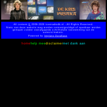
All content
©
2009-2026 tvenradiodb.nl - All Rights Reserved.
Niets van deze website mag worden vermenigvuldigd of openbaar worden
gemaakt zonder voorafgaande schriftelijke toestemming van de
auteurs/makers.
Powered by
Implano Data6ase
home
help mee
disclaimer
met dank aan