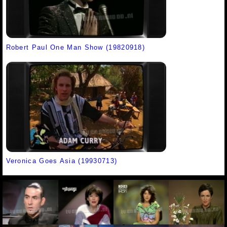
Robert Paul One Man Show (19820918)
Veronica Goes Asia (19930713)