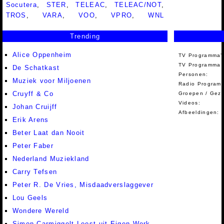
Socutera
,
STER
,
TELEAC
,
TELEAC/NOT
,
TROS
,
VARA
,
VOO
,
VPRO
,
WNL
Trending
Alice Oppenheim
TV Programma'
TV Programma A
De Schatkast
Personen:
Muziek voor Miljoenen
Radio Programm
Cruyff & Co
Groepen / Gez
Videos:
Johan Cruijff
Afbeeldingen:
Erik Arens
Beter Laat dan Nooit
Peter Faber
Nederland Muziekland
Carry Tefsen
Peter R. De Vries, Misdaadverslaggever
Lou Geels
Wondere Wereld
Simon Carmiggelt Leest uit Eigen Werk