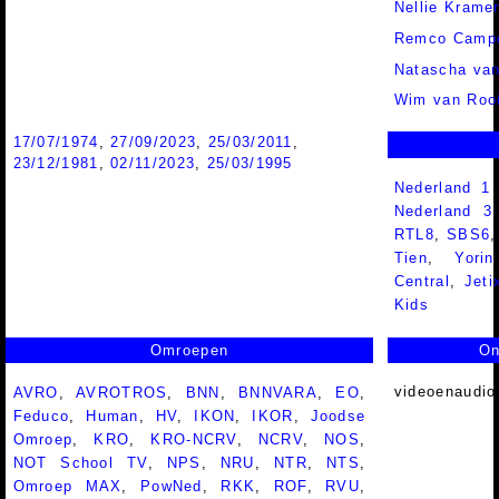
Nellie Krame
Remco Campe
Natascha va
Wim van Rooi
17/07/1974
,
27/09/2023
,
25/03/2011
,
23/12/1981
,
02/11/2023
,
25/03/1995
Nederland 1
Nederland 
RTL8
,
SBS6
Tien
,
Yorin
Central
,
Jeti
Kids
Omroepen
On
videoenaudio
AVRO
,
AVROTROS
,
BNN
,
BNNVARA
,
EO
,
Feduco
,
Human
,
HV
,
IKON
,
IKOR
,
Joodse
Omroep
,
KRO
,
KRO-NCRV
,
NCRV
,
NOS
,
NOT School TV
,
NPS
,
NRU
,
NTR
,
NTS
,
Omroep MAX
,
PowNed
,
RKK
,
ROF
,
RVU
,