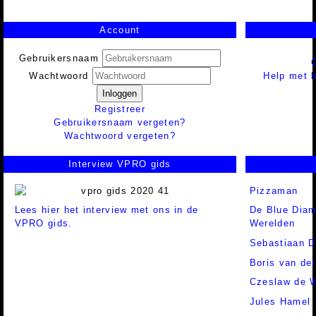
Account
Gebruikersnaam
Help met h
Wachtwoord
Inloggen
Registreer
Gebruikersnaam vergeten?
Wachtwoord vergeten?
Interview VPRO gids
Pizzaman
Lees hier het interview met ons in de
De Blue Dia
VPRO gids.
Werelden
Sebastiaan D
Boris van de
Czeslaw de W
Jules Hamel