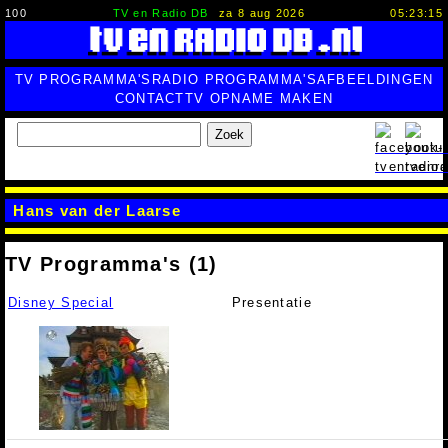
100
TV en Radio DB
za 8 aug 2026
05:23:16
TV PROGRAMMA'S
RADIO PROGRAMMA'S
AFBEELDINGEN
CONTACT
TV OPNAME MAKEN
Zoek
Hans van der Laarse
TV Programma's (1)
Disney Special
Presentatie