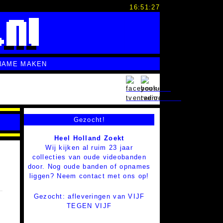
16:51:28
NAME MAKEN
Gezocht!
Heel Holland Zoekt
Wij kijken al ruim 23 jaar
collecties van oude videobanden
door. Nog oude banden of opnames
liggen? Neem contact met ons op!
Gezocht: afleveringen van VIJF
TEGEN VIJF