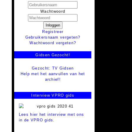
Wachtwoord
Inloggen
Registreer
Gebruikersnaam vergeten?
Wachtwoord vergeten?
Gidsen Gezocht!
Gezocht: TV Gidsen
Help met het aanvullen van het
archief!
Interview VPRO gids
Lees hier het interview met ons
in de VPRO gids.