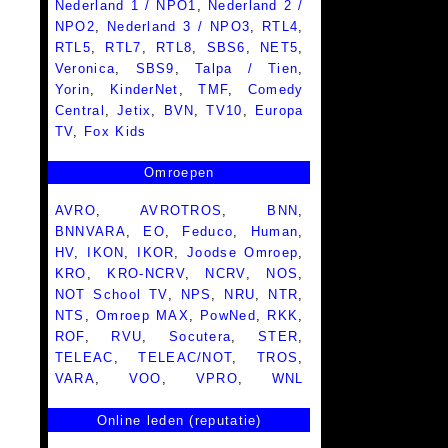
Nederland 1 / NPO1
,
Nederland 2 /
NPO2
,
Nederland 3 / NPO3
,
RTL4
,
RTL5
,
RTL7
,
RTL8
,
SBS6
,
NET5
,
Veronica
,
SBS9
,
Talpa / Tien
,
Yorin
,
KinderNet
,
TMF
,
Comedy
Central
,
Jetix
,
BVN
,
TV10
,
Europa
TV
,
Fox Kids
Omroepen
AVRO
,
AVROTROS
,
BNN
,
BNNVARA
,
EO
,
Feduco
,
Human
,
HV
,
IKON
,
IKOR
,
Joodse Omroep
,
KRO
,
KRO-NCRV
,
NCRV
,
NOS
,
NOT School TV
,
NPS
,
NRU
,
NTR
,
NTS
,
Omroep MAX
,
PowNed
,
RKK
,
ROF
,
RVU
,
Socutera
,
STER
,
TELEAC
,
TELEAC/NOT
,
TROS
,
VARA
,
VOO
,
VPRO
,
WNL
Online leden (reputatie)