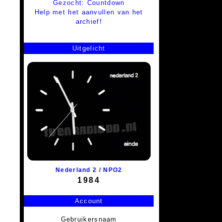
Gezocht: Countdown
Help met het aanvullen van het
archief!
Uitgelicht
Nederland 2 / NPO2
1984
Account
Gebruikersnaam