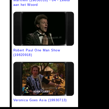
Maritiem (19830310) - 04 - Zeelui
aan het Woord
Robert Paul One Man Show
(19820918)
Veronica Goes Asia (19930713)