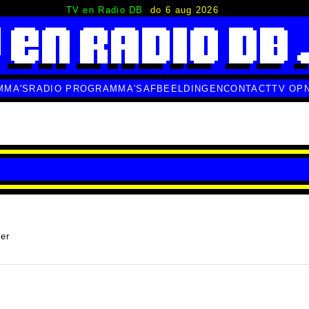
TV en Radio DB
do 6 aug 2026
MMA'S
RADIO PROGRAMMA'S
AFBEELDINGEN
CONTACT
TV OP
ver