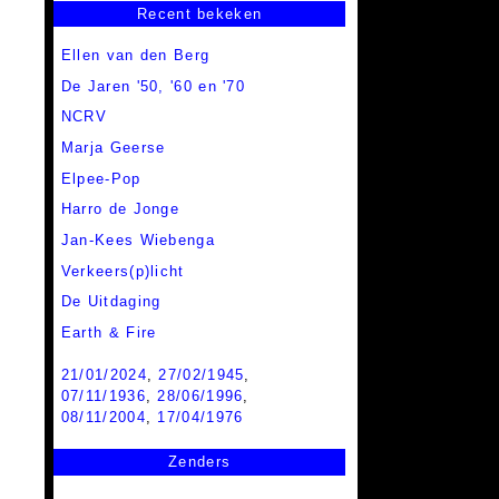
Recent bekeken
Ellen van den Berg
De Jaren '50, '60 en '70
NCRV
Marja Geerse
Elpee-Pop
Harro de Jonge
Jan-Kees Wiebenga
Verkeers(p)licht
De Uitdaging
Earth & Fire
21/01/2024
,
27/02/1945
,
07/11/1936
,
28/06/1996
,
08/11/2004
,
17/04/1976
Zenders