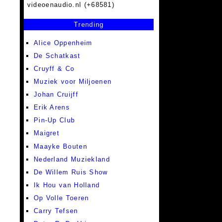
videoenaudio.nl (+68581)
Trending
Alice Oppenheim
De Schatkast
Cruyff & Co
Muziek voor Miljoenen
Johan Cruijff
Erik Arens
Pin-Up Club
Maigret
Maayke Bouten
Nederland Muziekland
De Willem Ruis Show
Ik Hou van Holland
Op Volle Toeren
Carry Tefsen