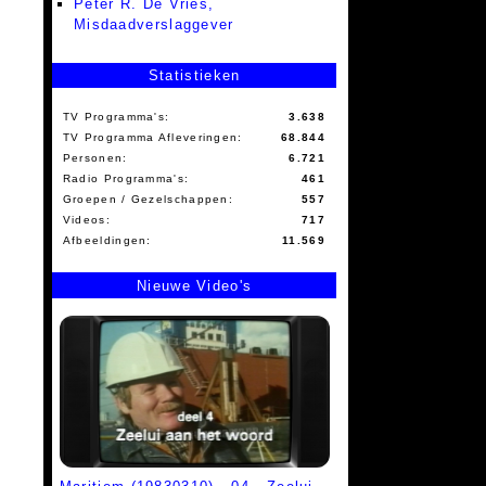
Peter R. De Vries,
Misdaadverslaggever
Statistieken
TV Programma's:
3.638
TV Programma Afleveringen:
68.844
Personen:
6.721
Radio Programma's:
461
Groepen / Gezelschappen:
557
Videos:
717
Afbeeldingen:
11.569
Nieuwe Video's