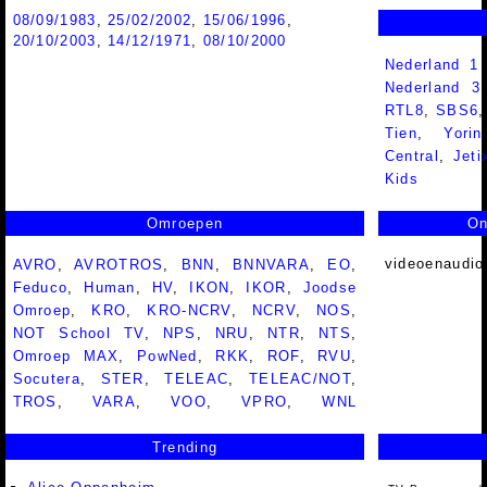
08/09/1983
,
25/02/2002
,
15/06/1996
,
20/10/2003
,
14/12/1971
,
08/10/2000
Nederland 1
Nederland 
RTL8
,
SBS6
Tien
,
Yorin
Central
,
Jeti
Kids
Omroepen
On
videoenaudio
AVRO
,
AVROTROS
,
BNN
,
BNNVARA
,
EO
,
Feduco
,
Human
,
HV
,
IKON
,
IKOR
,
Joodse
Omroep
,
KRO
,
KRO-NCRV
,
NCRV
,
NOS
,
NOT School TV
,
NPS
,
NRU
,
NTR
,
NTS
,
Omroep MAX
,
PowNed
,
RKK
,
ROF
,
RVU
,
Socutera
,
STER
,
TELEAC
,
TELEAC/NOT
,
TROS
,
VARA
,
VOO
,
VPRO
,
WNL
Trending