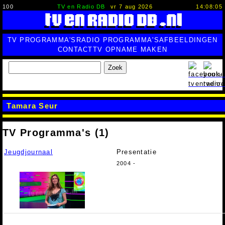
100
TV en Radio DB
vr 7 aug 2026
14:08:06
TV PROGRAMMA'S
RADIO PROGRAMMA'S
AFBEELDINGEN
CONTACT
TV OPNAME MAKEN
Zoek
Tamara Seur
TV Programma's (1)
Jeugdjournaal
Presentatie
2004 -