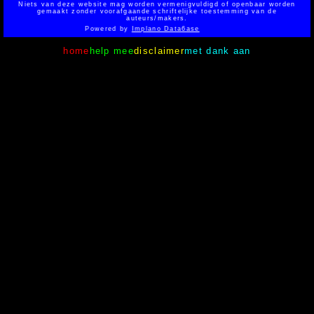
Niets van deze website mag worden vermenigvuldigd of openbaar worden
gemaakt zonder voorafgaande schriftelijke toestemming van de
auteurs/makers.
Powered by
Implano Data6ase
home
help mee
disclaimer
met dank aan