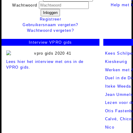
Help met h
Wachtwoord
Inloggen
Registreer
Gebruikersnaam vergeten?
Wachtwoord vergeten?
Interview VPRO gids
Kees Schilpe
Lees hier het interview met ons in de
Kieskeurig
VPRO gids.
Werken met A
Duel in de Di
Iteke Weeda
Jean Ummel
Lezen voor de
Otis Fastenb
Calvé,
Chico
Nico