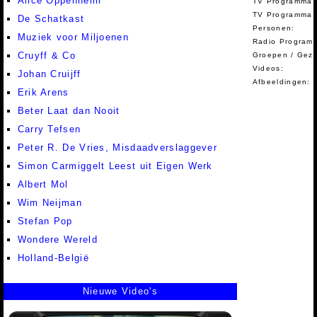
Alice Oppenheim
TV Programma'
TV Programma A
De Schatkast
Personen:
Muziek voor Miljoenen
Radio Programm
Cruyff & Co
Groepen / Gez
Videos:
Johan Cruijff
Afbeeldingen:
Erik Arens
Beter Laat dan Nooit
Carry Tefsen
Peter R. De Vries, Misdaadverslaggever
Simon Carmiggelt Leest uit Eigen Werk
Albert Mol
Wim Neijman
Stefan Pop
Wondere Wereld
Holland-België
Nieuwe Video's