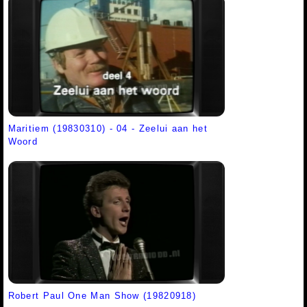
Maritiem (19830310) - 04 - Zeelui aan het
Woord
Robert Paul One Man Show (19820918)