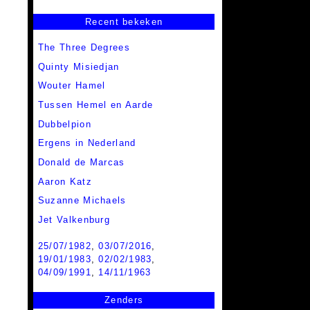
Recent bekeken
The Three Degrees
Quinty Misiedjan
Wouter Hamel
Tussen Hemel en Aarde
Dubbelpion
Ergens in Nederland
Donald de Marcas
Aaron Katz
Suzanne Michaels
Jet Valkenburg
25/07/1982
,
03/07/2016
,
19/01/1983
,
02/02/1983
,
04/09/1991
,
14/11/1963
Zenders