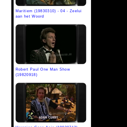
Maritiem (19830310) - 04 - Zeelui
aan het Woord
Robert Paul One Man Show
(19820918)