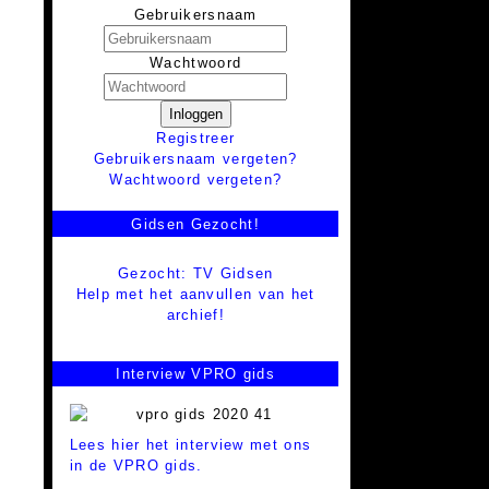
Gebruikersnaam
Wachtwoord
Inloggen
Registreer
Gebruikersnaam vergeten?
Wachtwoord vergeten?
Gidsen Gezocht!
Gezocht: TV Gidsen
Help met het aanvullen van het
archief!
Interview VPRO gids
Lees hier het interview met ons
in de VPRO gids.