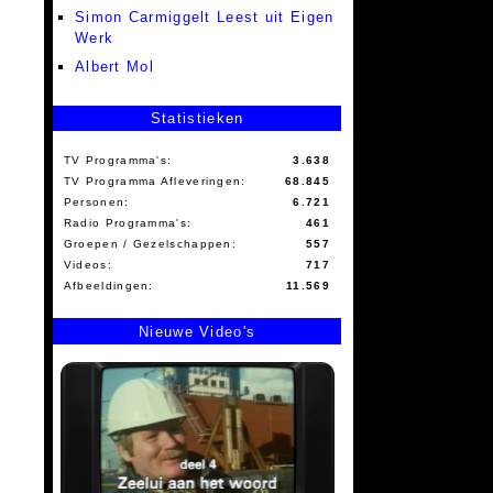
Simon Carmiggelt Leest uit Eigen
Werk
Albert Mol
Statistieken
TV Programma's:
3.638
TV Programma Afleveringen:
68.845
Personen:
6.721
Radio Programma's:
461
Groepen / Gezelschappen:
557
Videos:
717
Afbeeldingen:
11.569
Nieuwe Video's