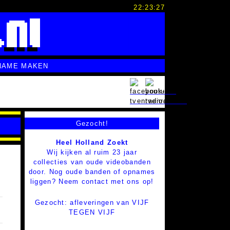
22:23:28
NAME MAKEN
Gezocht!
Heel Holland Zoekt
Wij kijken al ruim 23 jaar
collecties van oude videobanden
door. Nog oude banden of opnames
liggen? Neem contact met ons op!
Gezocht: afleveringen van VIJF
TEGEN VIJF