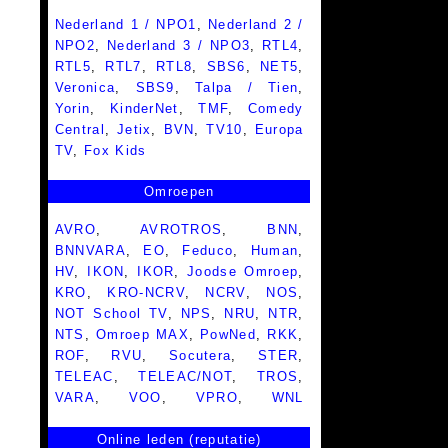
Nederland 1 / NPO1
,
Nederland 2 /
NPO2
,
Nederland 3 / NPO3
,
RTL4
,
RTL5
,
RTL7
,
RTL8
,
SBS6
,
NET5
,
Veronica
,
SBS9
,
Talpa / Tien
,
Yorin
,
KinderNet
,
TMF
,
Comedy
Central
,
Jetix
,
BVN
,
TV10
,
Europa
TV
,
Fox Kids
Omroepen
AVRO
,
AVROTROS
,
BNN
,
BNNVARA
,
EO
,
Feduco
,
Human
,
HV
,
IKON
,
IKOR
,
Joodse Omroep
,
KRO
,
KRO-NCRV
,
NCRV
,
NOS
,
NOT School TV
,
NPS
,
NRU
,
NTR
,
NTS
,
Omroep MAX
,
PowNed
,
RKK
,
ROF
,
RVU
,
Socutera
,
STER
,
TELEAC
,
TELEAC/NOT
,
TROS
,
VARA
,
VOO
,
VPRO
,
WNL
Online leden (reputatie)