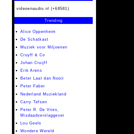
videoenaudio.nl (+68581)
Trending
Alice Oppenheim
De Schatkast
Muziek voor Miljoenen
Cruyff & Co
Johan Cruijff
Erik Arens
Beter Laat dan Nooit
Peter Faber
Nederland Muziekland
Carry Tefsen
Peter R. De Vries,
Misdaadverslaggever
Lou Geels
Wondere Wereld