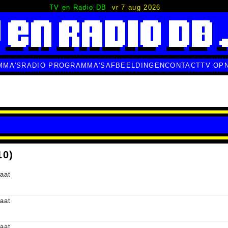
TV en Radio DB
vr 7 aug 2026
MMA'S
RADIO PROGRAMMA'S
AFBEELDINGEN
CONTACT
TV OP
10)
aat
aat
aat