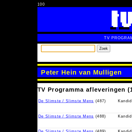
100
TV PROGRA
Zoek
Peter Hein van Mulligen
TV Programma afleveringen (
De Slimste / Slimste Mens
(487)
Kandid
De Slimste / Slimste Mens
(488)
Kandid
De Slimste / Slimste Mens
(489)
Kandid