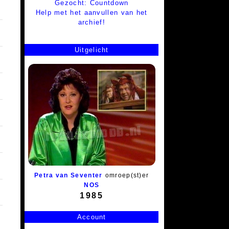
Gezocht: Countdown
Help met het aanvullen van het
archief!
Uitgelicht
Petra van Seventer
omroep(st)er
NOS
1985
Account