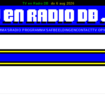
TV en Radio DB
do 6 aug 2026
MMA'S
RADIO PROGRAMMA'S
AFBEELDINGEN
CONTACT
TV OP