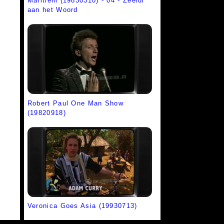
Maritiem (19830310) - 04 - Zeelui
aan het Woord
Robert Paul One Man Show
(19820918)
Veronica Goes Asia (19930713)