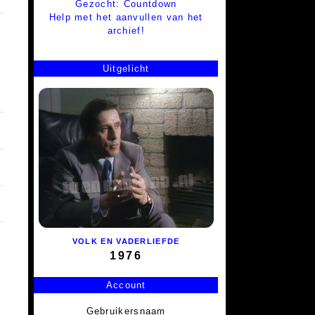
Gezocht: Countdown
Help met het aanvullen van het
archief!
Uitgelicht
VOLK EN VADERLIEFDE
1976
Account
Gebruikersnaam