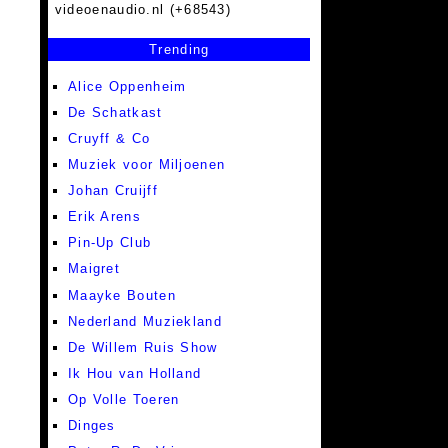
videoenaudio.nl (+68543)
Trending
Alice Oppenheim
De Schatkast
Cruyff & Co
Muziek voor Miljoenen
Johan Cruijff
Erik Arens
Pin-Up Club
Maigret
Maayke Bouten
Nederland Muziekland
De Willem Ruis Show
Ik Hou van Holland
Op Volle Toeren
Dinges