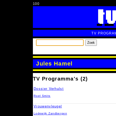
100
TV PROGRA
Zoek
Jules Hamel
TV Programma's (2)
Dossier Verhulst
Roel Smits
Vrouwenvleugel
Lodewijk Zandbergen