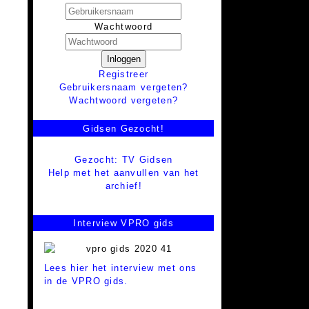
Wachtwoord
Inloggen
Registreer
Gebruikersnaam vergeten?
Wachtwoord vergeten?
Gidsen Gezocht!
Gezocht: TV Gidsen
Help met het aanvullen van het
archief!
Interview VPRO gids
Lees hier het interview met ons
in de VPRO gids.