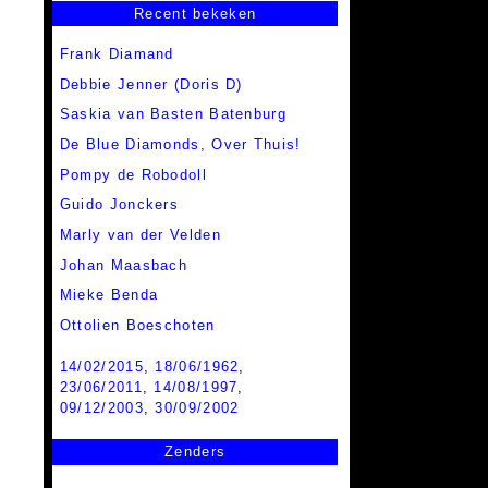
Recent bekeken
Frank Diamand
Debbie Jenner (Doris D)
Saskia van Basten Batenburg
De Blue Diamonds, Over Thuis!
Pompy de Robodoll
Guido Jonckers
Marly van der Velden
Johan Maasbach
Mieke Benda
Ottolien Boeschoten
14/02/2015
,
18/06/1962
,
23/06/2011
,
14/08/1997
,
09/12/2003
,
30/09/2002
Zenders