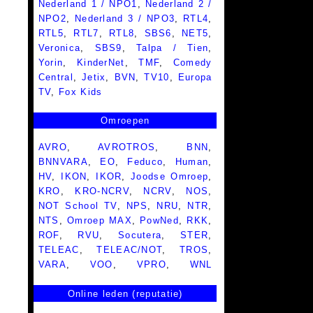
Nederland 1 / NPO1
,
Nederland 2 /
NPO2
,
Nederland 3 / NPO3
,
RTL4
,
RTL5
,
RTL7
,
RTL8
,
SBS6
,
NET5
,
Veronica
,
SBS9
,
Talpa / Tien
,
Yorin
,
KinderNet
,
TMF
,
Comedy
Central
,
Jetix
,
BVN
,
TV10
,
Europa
TV
,
Fox Kids
Omroepen
AVRO
,
AVROTROS
,
BNN
,
BNNVARA
,
EO
,
Feduco
,
Human
,
HV
,
IKON
,
IKOR
,
Joodse Omroep
,
KRO
,
KRO-NCRV
,
NCRV
,
NOS
,
NOT School TV
,
NPS
,
NRU
,
NTR
,
NTS
,
Omroep MAX
,
PowNed
,
RKK
,
ROF
,
RVU
,
Socutera
,
STER
,
TELEAC
,
TELEAC/NOT
,
TROS
,
VARA
,
VOO
,
VPRO
,
WNL
Online leden (reputatie)