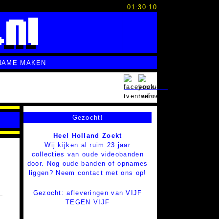
01:30:10
NAME MAKEN
Gezocht!
Heel Holland Zoekt
Wij kijken al ruim 23 jaar
collecties van oude videobanden
door. Nog oude banden of opnames
liggen? Neem contact met ons op!
Gezocht: afleveringen van VIJF
TEGEN VIJF