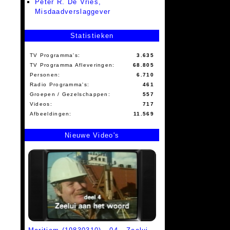
Peter R. De Vries,
Misdaadverslaggever
Statistieken
TV Programma's:
3.635
TV Programma Afleveringen:
68.805
Personen:
6.710
Radio Programma's:
461
Groepen / Gezelschappen:
557
Videos:
717
Afbeeldingen:
11.569
Nieuwe Video's