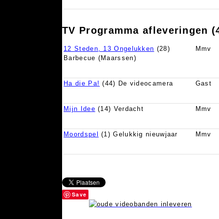
TV Programma afleveringen (
12 Steden, 13 Ongelukken
(28)
Mmv
Barbecue (Maarssen)
Ha die Pa!
(44) De videocamera
Gast
Mijn Idee
(14) Verdacht
Mmv
Moordspel
(1) Gelukkig nieuwjaar
Mmv
Save