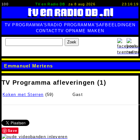
100
TV en Radio DB
za 8 aug 2026
23:16:20
TV PROGRAMMA'S
RADIO PROGRAMMA'S
AFBEELDINGEN
CONTACT
TV OPNAME MAKEN
Zoek
Emmanuel Mertens
TV Programma afleveringen (1)
Koken met Sterren
(59)
Gast
Save