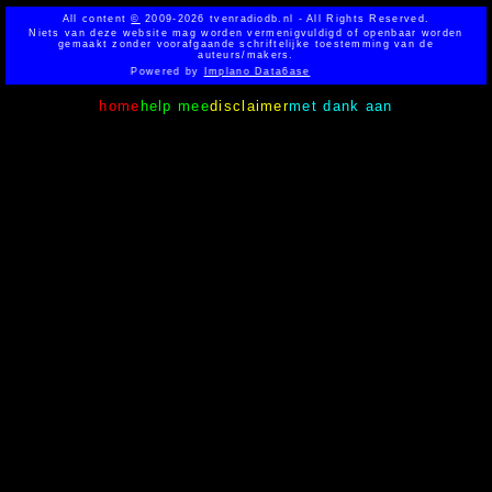
All content
©
2009-2026 tvenradiodb.nl - All Rights Reserved.
Niets van deze website mag worden vermenigvuldigd of openbaar worden
gemaakt zonder voorafgaande schriftelijke toestemming van de
auteurs/makers.
Powered by
Implano Data6ase
home
help mee
disclaimer
met dank aan