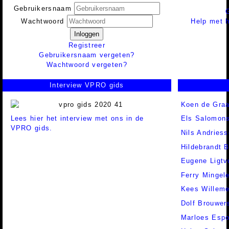
Gebruikersnaam
Help met h
Wachtwoord
Inloggen
Registreer
Gebruikersnaam vergeten?
Wachtwoord vergeten?
Interview VPRO gids
Koen de Graa
Lees hier het interview met ons in de
Els Salomon
VPRO gids.
Nils Andries
Hildebrandt 
Eugene Ligtv
Ferry Mingel
Kees Willem
Dolf Brouwer
Marloes Espo