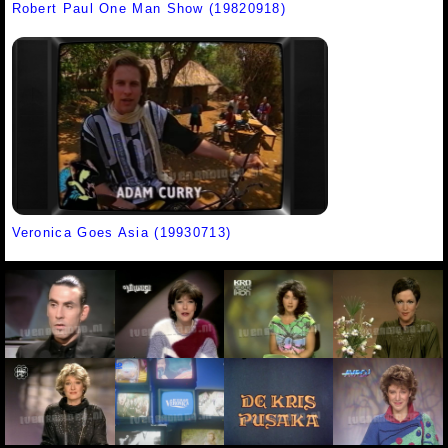
Robert Paul One Man Show (19820918)
Veronica Goes Asia (19930713)