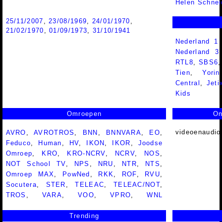
Helen Schnei
25/11/2007
,
23/08/1969
,
24/01/1970
,
21/02/1970
,
01/09/1973
,
31/10/1941
Nederland 1
Nederland 
RTL8
,
SBS6
Tien
,
Yorin
Central
,
Jeti
Kids
Omroepen
On
videoenaudio
AVRO
,
AVROTROS
,
BNN
,
BNNVARA
,
EO
,
Feduco
,
Human
,
HV
,
IKON
,
IKOR
,
Joodse
Omroep
,
KRO
,
KRO-NCRV
,
NCRV
,
NOS
,
NOT School TV
,
NPS
,
NRU
,
NTR
,
NTS
,
Omroep MAX
,
PowNed
,
RKK
,
ROF
,
RVU
,
Socutera
,
STER
,
TELEAC
,
TELEAC/NOT
,
TROS
,
VARA
,
VOO
,
VPRO
,
WNL
Trending