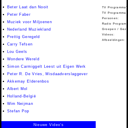
Beter Laat dan Nooit
TV Programma'
TV Programma A
Peter Faber
Personen:
Muziek voor Miljoenen
Radio Programm
Nederland Muziekland
Groepen / Gez
Videos:
Prettig Geregeld
Afbeeldingen:
Carry Tefsen
Lou Geels
Wondere Wereld
Simon Carmiggelt Leest uit Eigen Werk
Peter R. De Vries, Misdaadverslaggever
Akkemay Elderenbos
Albert Mol
Holland-België
Wim Neijman
Stefan Pop
Nieuwe Video's