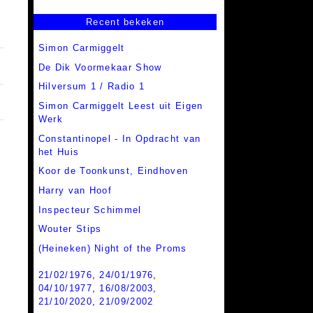
Recent bekeken
Simon Carmiggelt
De Dik Voormekaar Show
Hilversum 1 / Radio 1
Simon Carmiggelt Leest uit Eigen
Werk
Constantinopel - In Opdracht van
het Huis
Koor de Toonkunst, Eindhoven
Harry van Hoof
Inspecteur Schimmel
Wouter Stips
(Heineken) Night of the Proms
21/02/1976
,
24/01/1976
,
04/10/1977
,
16/08/2003
,
21/10/2020
,
21/09/2002