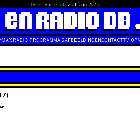
TV en Radio DB
za 8 aug 2026
MMA'S
RADIO PROGRAMMA'S
AFBEELDINGEN
CONTACT
TV OP
17)
en