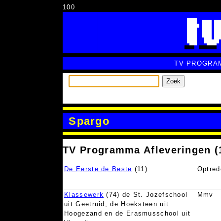
100
TV PROGRA
Zoek
Spargo
TV Programma Afleveringen (
De Eerste de Beste
(11)
Optred
Klassewerk
(74) de St. Jozefschool
Mmv
uit Geetruid, de Hoeksteen uit
Hoogezand en de Erasmusschool uit