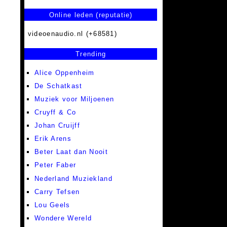
Online leden (reputatie)
videoenaudio.nl (+68581)
Trending
Alice Oppenheim
De Schatkast
Muziek voor Miljoenen
Cruyff & Co
Johan Cruijff
Erik Arens
Beter Laat dan Nooit
Peter Faber
Nederland Muziekland
Carry Tefsen
Lou Geels
Wondere Wereld