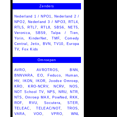
Zenders
Nederland 1 / NPO1
,
Nederland 2 /
NPO2
,
Nederland 3 / NPO3
,
RTL4
,
RTL5
,
RTL7
,
RTL8
,
SBS6
,
NET5
,
Veronica
,
SBS9
,
Talpa / Tien
,
Yorin
,
KinderNet
,
TMF
,
Comedy
Central
,
Jetix
,
BVN
,
TV10
,
Europa
TV
,
Fox Kids
Omroepen
AVRO
,
AVROTROS
,
BNN
,
BNNVARA
,
EO
,
Feduco
,
Human
,
HV
,
IKON
,
IKOR
,
Joodse Omroep
,
KRO
,
KRO-NCRV
,
NCRV
,
NOS
,
NOT School TV
,
NPS
,
NRU
,
NTR
,
NTS
,
Omroep MAX
,
PowNed
,
RKK
,
ROF
,
RVU
,
Socutera
,
STER
,
TELEAC
,
TELEAC/NOT
,
TROS
,
VARA
,
VOO
,
VPRO
,
WNL