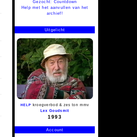
Gezocht: Countdown
Help met het aanvullen van het
archief!
Uitgelicht
kroegverbod & zes ton
mmv
HELP
Lex Goudsmit
1993
Account