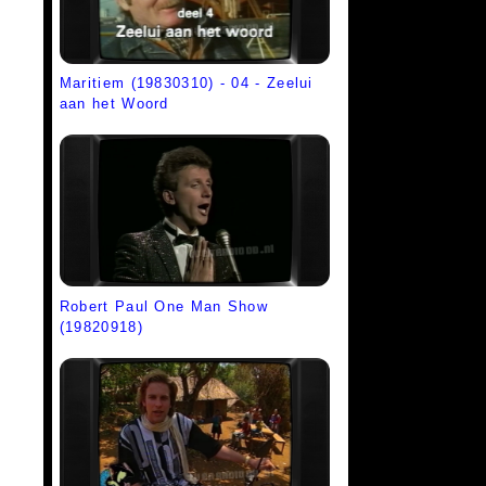
Maritiem (19830310) - 04 - Zeelui
aan het Woord
Robert Paul One Man Show
(19820918)