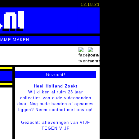
12:18:22
NAME MAKEN
Gezocht!
Heel Holland Zoekt
Wij kijken al ruim 23 jaar
collecties van oude videobanden
door. Nog oude banden of opnames
liggen? Neem contact met ons op!
Gezocht: afleveringen van VIJF
TEGEN VIJF