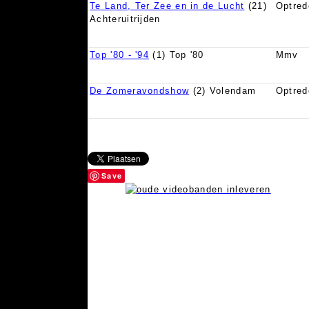
Te Land, Ter Zee en in de Lucht
(21)
Optred
Achteruitrijden
Top '80 - '94
(1) Top '80
Mmv
De Zomeravondshow
(2) Volendam
Optred
Save