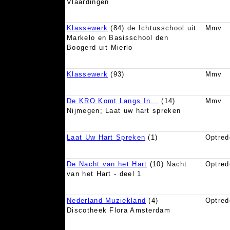
Vlaardingen
Klassewerk
(84) de Ichtusschool uit
Mmv
Markelo en Basisschool den
Boogerd uit Mierlo
Klassewerk
(93)
Mmv
De KRO Komt Langs In...
(14)
Mmv
Nijmegen; Laat uw hart spreken
Laat Uw Hart Spreken
(1)
Optred
De Nacht van het Hart
(10) Nacht
Optred
van het Hart - deel 1
Nederland Muziekland
(4)
Optred
Discotheek Flora Amsterdam