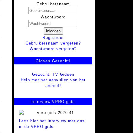
Gebruikersnaam
Wachtwoord
Inloggen
Registreer
Gebruikersnaam vergeten?
Wachtwoord vergeten?
Gidsen Gezocht!
Gezocht: TV Gidsen
Help met het aanvullen van het
archief!
Interview VPRO gids
Lees hier het interview met ons
in de VPRO gids.