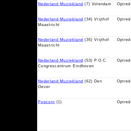
Nederland Muziekland
(7) Volendam
Optred
Nederland Muziekland
(34) Vrijthof
Optred
Maastricht
Nederland Muziekland
(35) Vrijthof
Optred
Maastricht
Nederland Muziekland
(53) P.O.C.
Optred
Congrescentrum Eindhoven
Nederland Muziekland
(62) Den
Optred
Oever
Popcorn
(1)
Optred