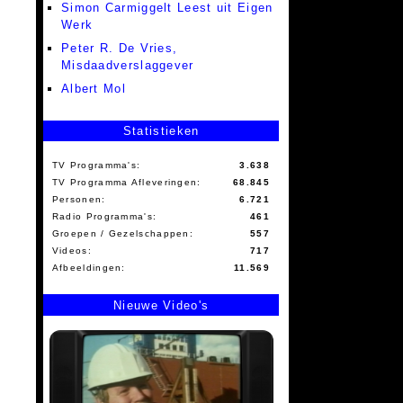
Simon Carmiggelt Leest uit Eigen
Werk
Peter R. De Vries,
Misdaadverslaggever
Albert Mol
Statistieken
TV Programma's:
3.638
TV Programma Afleveringen:
68.845
Personen:
6.721
Radio Programma's:
461
Groepen / Gezelschappen:
557
Videos:
717
Afbeeldingen:
11.569
Nieuwe Video's