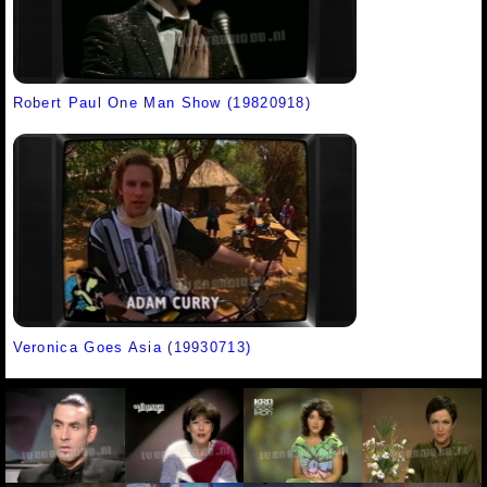
Robert Paul One Man Show (19820918)
Veronica Goes Asia (19930713)