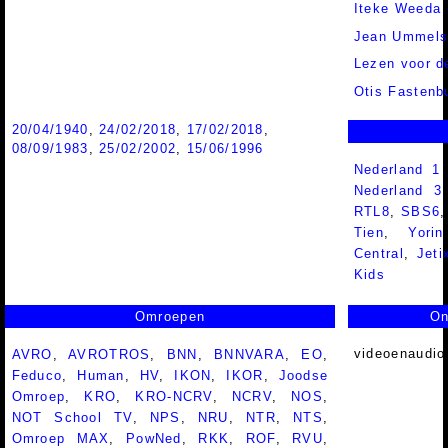
Iteke Weeda
Jean Ummel
Lezen voor de
Otis Fastenb
20/04/1940
,
24/02/2018
,
17/02/2018
,
08/09/1983
,
25/02/2002
,
15/06/1996
Nederland 1
Nederland 
RTL8
,
SBS6
Tien
,
Yorin
Central
,
Jeti
Kids
Omroepen
On
videoenaudio
AVRO
,
AVROTROS
,
BNN
,
BNNVARA
,
EO
,
Feduco
,
Human
,
HV
,
IKON
,
IKOR
,
Joodse
Omroep
,
KRO
,
KRO-NCRV
,
NCRV
,
NOS
,
NOT School TV
,
NPS
,
NRU
,
NTR
,
NTS
,
Omroep MAX
,
PowNed
,
RKK
,
ROF
,
RVU
,