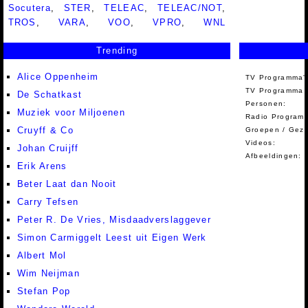
Socutera
,
STER
,
TELEAC
,
TELEAC/NOT
,
TROS
,
VARA
,
VOO
,
VPRO
,
WNL
Trending
Alice Oppenheim
TV Programma'
TV Programma A
De Schatkast
Personen:
Muziek voor Miljoenen
Radio Programm
Cruyff & Co
Groepen / Gez
Videos:
Johan Cruijff
Afbeeldingen:
Erik Arens
Beter Laat dan Nooit
Carry Tefsen
Peter R. De Vries, Misdaadverslaggever
Simon Carmiggelt Leest uit Eigen Werk
Albert Mol
Wim Neijman
Stefan Pop