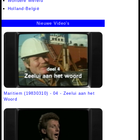
Wondere Wereld
Holland-België
Nieuwe Video's
Maritiem (19830310) - 04 - Zeelui aan het
Woord