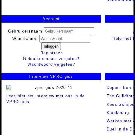
JEUGDJOURN
Account
Gebruikersnaam
Help met h
Wachtwoord
Inloggen
Registreer
Gebruikersnaam vergeten?
Wachtwoord vergeten?
Interview VPRO gids
Dopen: Een B
Lees hier het interview met ons in de
The Guildfor
VPRO gids.
Kees Schilpe
Kieskeurig
Werken met A
Duel in de Di