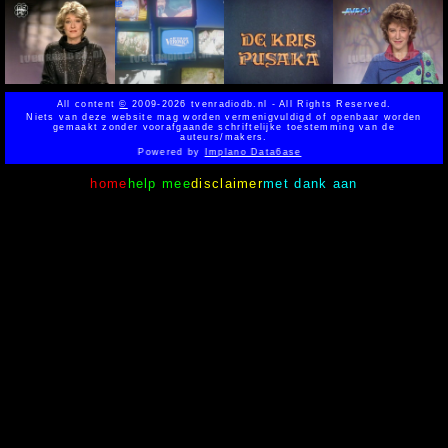
All content
©
2009-2026 tvenradiodb.nl - All Rights Reserved.
Niets van deze website mag worden vermenigvuldigd of openbaar worden
gemaakt zonder voorafgaande schriftelijke toestemming van de
auteurs/makers.
Powered by
Implano Data6ase
home
help mee
disclaimer
met dank aan