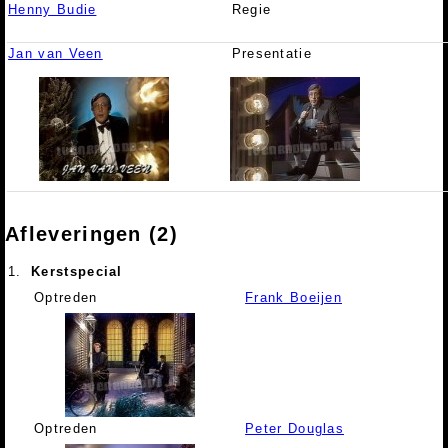
Henny Budie
Regie
Jan van Veen
Presentatie
Afleveringen (2)
1.
Kerstspecial
Optreden
Frank Boeijen
Optreden
Peter Douglas