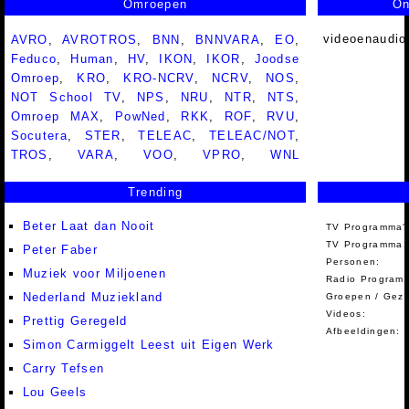
Omroepen
On
videoenaudio
AVRO
,
AVROTROS
,
BNN
,
BNNVARA
,
EO
,
Feduco
,
Human
,
HV
,
IKON
,
IKOR
,
Joodse
Omroep
,
KRO
,
KRO-NCRV
,
NCRV
,
NOS
,
NOT School TV
,
NPS
,
NRU
,
NTR
,
NTS
,
Omroep MAX
,
PowNed
,
RKK
,
ROF
,
RVU
,
Socutera
,
STER
,
TELEAC
,
TELEAC/NOT
,
TROS
,
VARA
,
VOO
,
VPRO
,
WNL
Trending
Beter Laat dan Nooit
TV Programma'
TV Programma A
Peter Faber
Personen:
Muziek voor Miljoenen
Radio Programm
Nederland Muziekland
Groepen / Gez
Videos:
Prettig Geregeld
Afbeeldingen:
Simon Carmiggelt Leest uit Eigen Werk
Carry Tefsen
Lou Geels