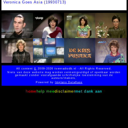
Veronica Goes Asia (19930713)
All content
©
2009-2026 tvenradiodb.nl - All Rights Reserved.
Niets van deze website mag worden vermenigvuldigd of openbaar worden
gemaakt zonder voorafgaande schriftelijke toestemming van de
auteurs/makers.
Powered by
Implano Data6ase
home
help mee
disclaimer
met dank aan