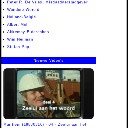
Peter R. De Vries, Misdaadverslaggever
Wondere Wereld
Holland-België
Albert Mol
Akkemay Elderenbos
Wim Neijman
Stefan Pop
Nieuwe Video's
Maritiem (19830310) - 04 - Zeelui aan het