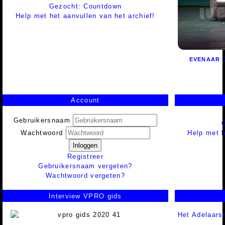
Gezocht: Countdown
Help met het aanvullen van het archief!
EVENAAR
Account
Gebruikersnaam
Help met h
Wachtwoord
Inloggen
Registreer
Gebruikersnaam vergeten?
Wachtwoord vergeten?
Interview VPRO gids
Het Adelaars