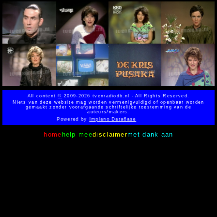
All content
©
2009-2026 tvenradiodb.nl - All Rights Reserved.
Niets van deze website mag worden vermenigvuldigd of openbaar worden
gemaakt zonder voorafgaande schriftelijke toestemming van de
auteurs/makers.
Powered by
Implano Data6ase
home
help mee
disclaimer
met dank aan