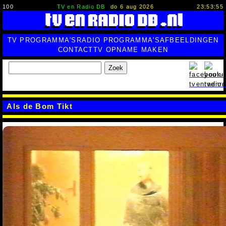
100
TV en Radio DB
do 6 aug 2026
23:53:56
TV PROGRAMMA'S
RADIO PROGRAMMA'S
AFBEELDINGEN
CONTACT
TV OPNAME MAKEN
Zoek
Als de Bom Tikt