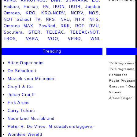
AVRO
,
AVROTROS
,
BNN
,
BNNVARA
,
EO
,
Feduco
,
Human
,
HV
,
IKON
,
IKOR
,
Joodse
Omroep
,
KRO
,
KRO-NCRV
,
NCRV
,
NOS
,
NOT School TV
,
NPS
,
NRU
,
NTR
,
NTS
,
Omroep MAX
,
PowNed
,
RKK
,
ROF
,
RVU
,
Socutera
,
STER
,
TELEAC
,
TELEAC/NOT
,
TROS
,
VARA
,
VOO
,
VPRO
,
WNL
Trending
Alice Oppenheim
TV Programma'
TV Programma A
De Schatkast
Personen:
Muziek voor Miljoenen
Radio Programm
Cruyff & Co
Groepen / Gez
Videos:
Johan Cruijff
Afbeeldingen:
Erik Arens
Carry Tefsen
Nederland Muziekland
Peter R. De Vries, Misdaadverslaggever
Wondere Wereld