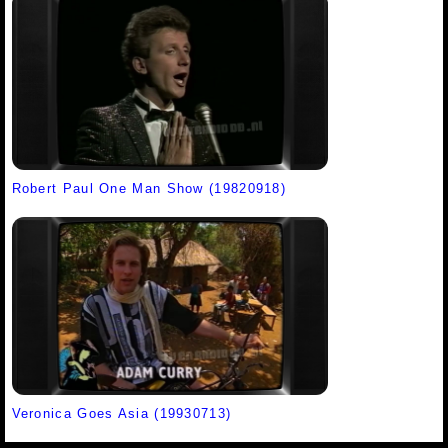
Robert Paul One Man Show (19820918)
Veronica Goes Asia (19930713)