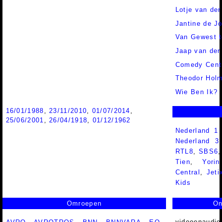
Lotje van der
Jantine de J
Van Gewest t
Jaap van der
Comedy Cent
Theodor Hol
Wie Ben Ik?
16/01/1988
,
23/11/2010
,
01/07/2014
,
25/06/2001
,
26/04/1918
,
01/12/1962
Nederland 1
Nederland 
RTL8
,
SBS6
Tien
,
Yorin
Central
,
Jeti
Kids
Omroepen
On
videoenaudio