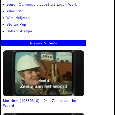
Simon Carmiggelt Leest uit Eigen Werk
Albert Mol
Wim Neijman
Stefan Pop
Holland-België
Nieuwe Video's
Maritiem (19830310) - 04 - Zeelui aan het
Woord