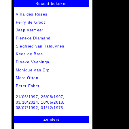
Recent bekeken
Villa des Roses
Ferry de Groot
Jaap Vermeer
Fieneke Diamand
Siegfried van Talduynen
Kees de Bree
Djoeke Veeninga
Monique van Erp
Mara Otten
Peter Faber
21/06/1997
,
26/08/1997
,
03/10/2024
,
10/06/2018
,
08/07/1992
,
01/12/1975
Zenders