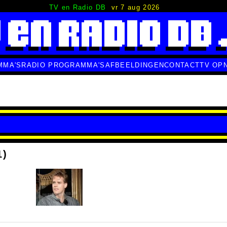
TV en Radio DB
vr 7 aug 2026
MMA'S
RADIO PROGRAMMA'S
AFBEELDINGEN
CONTACT
TV OP
1)