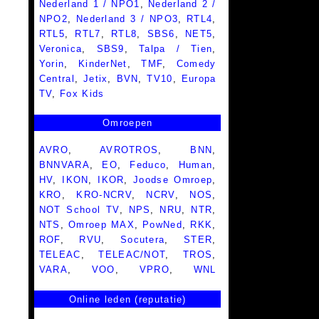
Nederland 1 / NPO1
,
Nederland 2 /
NPO2
,
Nederland 3 / NPO3
,
RTL4
,
RTL5
,
RTL7
,
RTL8
,
SBS6
,
NET5
,
Veronica
,
SBS9
,
Talpa / Tien
,
Yorin
,
KinderNet
,
TMF
,
Comedy
Central
,
Jetix
,
BVN
,
TV10
,
Europa
TV
,
Fox Kids
Omroepen
AVRO
,
AVROTROS
,
BNN
,
BNNVARA
,
EO
,
Feduco
,
Human
,
HV
,
IKON
,
IKOR
,
Joodse Omroep
,
KRO
,
KRO-NCRV
,
NCRV
,
NOS
,
NOT School TV
,
NPS
,
NRU
,
NTR
,
NTS
,
Omroep MAX
,
PowNed
,
RKK
,
ROF
,
RVU
,
Socutera
,
STER
,
TELEAC
,
TELEAC/NOT
,
TROS
,
VARA
,
VOO
,
VPRO
,
WNL
Online leden (reputatie)