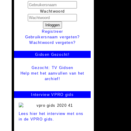
Wachtwoord
Inloggen
Registreer
Gebruikersnaam vergeten?
Wachtwoord vergeten?
Gidsen Gezocht!
Gezocht: TV Gidsen
Help met het aanvullen van het
archief!
Interview VPRO gids
Lees hier het interview met ons
in de VPRO gids.