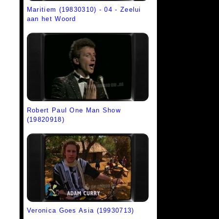
Maritiem (19830310) - 04 - Zeelui
aan het Woord
Robert Paul One Man Show
(19820918)
Veronica Goes Asia (19930713)