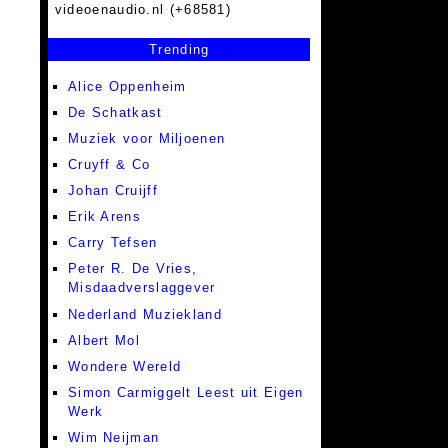
videoenaudio.nl (+68581)
Trending
Alice Oppenheim
De Schatkast
Muziek voor Miljoenen
Cruyff & Co
Johan Cruijff
Erik Arens
Carry Tefsen
Peter R. De Vries,
Misdaadverslaggever
Nederland Muziekland
Albert Mol
Wondere Wereld
Simon Carmiggelt Leest uit Eigen
Werk
Wim Neijman