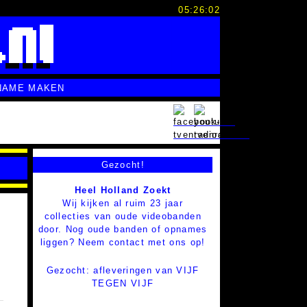
05:26:03
NAME MAKEN
Gezocht!
Heel Holland Zoekt
Wij kijken al ruim 23 jaar
collecties van oude videobanden
door. Nog oude banden of opnames
liggen? Neem contact met ons op!
Gezocht: afleveringen van VIJF
TEGEN VIJF