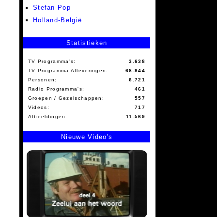
Stefan Pop
Holland-België
Statistieken
TV Programma's:
3.638
TV Programma Afleveringen:
68.844
Personen:
6.721
Radio Programma's:
461
Groepen / Gezelschappen:
557
Videos:
717
Afbeeldingen:
11.569
Nieuwe Video's