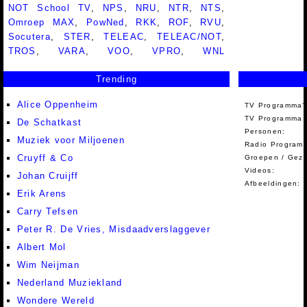
NOT School TV
,
NPS
,
NRU
,
NTR
,
NTS
,
Omroep MAX
,
PowNed
,
RKK
,
ROF
,
RVU
,
Socutera
,
STER
,
TELEAC
,
TELEAC/NOT
,
TROS
,
VARA
,
VOO
,
VPRO
,
WNL
Trending
Alice Oppenheim
TV Programma'
TV Programma A
De Schatkast
Personen:
Muziek voor Miljoenen
Radio Programm
Cruyff & Co
Groepen / Gez
Videos:
Johan Cruijff
Afbeeldingen:
Erik Arens
Carry Tefsen
Peter R. De Vries, Misdaadverslaggever
Albert Mol
Wim Neijman
Nederland Muziekland
Wondere Wereld