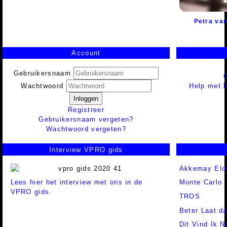
Petra va
Account
Gebruikersnaam
Help met h
Wachtwoord
Inloggen
Registreer
Gebruikersnaam vergeten?
Wachtwoord vergeten?
Interview VPRO gids
Akkemay Eld
Lees hier het interview met ons in de
Monte Carlo
VPRO gids.
TROS
Beter Laat d
Dit Vind Ik 