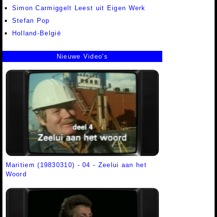
Simon Carmiggelt Leest uit Eigen Werk
Stefan Pop
Holland-België
Nieuwe Video's
Maritiem (19830310) - 04 - Zeelui aan het
Woord