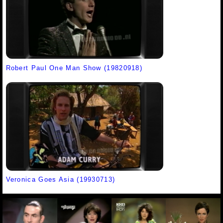
Robert Paul One Man Show (19820918)
Veronica Goes Asia (19930713)