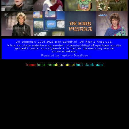
All content
©
2009-2026 tvenradiodb.nl - All Rights Reserved.
Niets van deze website mag worden vermenigvuldigd of openbaar worden
gemaakt zonder voorafgaande schriftelijke toestemming van de
auteurs/makers.
Powered by
Implano Data6ase
home
help mee
disclaimer
met dank aan