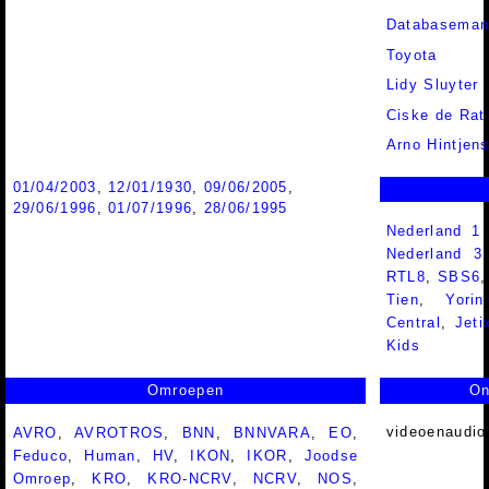
Databaseman
Toyota
Lidy Sluyter
Ciske de Rat
Arno Hintjen
01/04/2003
,
12/01/1930
,
09/06/2005
,
29/06/1996
,
01/07/1996
,
28/06/1995
Nederland 1
Nederland 
RTL8
,
SBS6
Tien
,
Yorin
Central
,
Jeti
Kids
Omroepen
On
videoenaudio
AVRO
,
AVROTROS
,
BNN
,
BNNVARA
,
EO
,
Feduco
,
Human
,
HV
,
IKON
,
IKOR
,
Joodse
Omroep
,
KRO
,
KRO-NCRV
,
NCRV
,
NOS
,