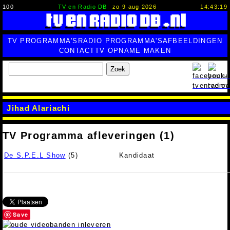
100
TV en Radio DB
zo 9 aug 2026
14:43:20
TV PROGRAMMA'S
RADIO PROGRAMMA'S
AFBEELDINGEN
CONTACT
TV OPNAME MAKEN
Zoek
Jihad Alariachi
TV Programma afleveringen (1)
De S.P.E.L Show
(5)
Kandidaat
Save