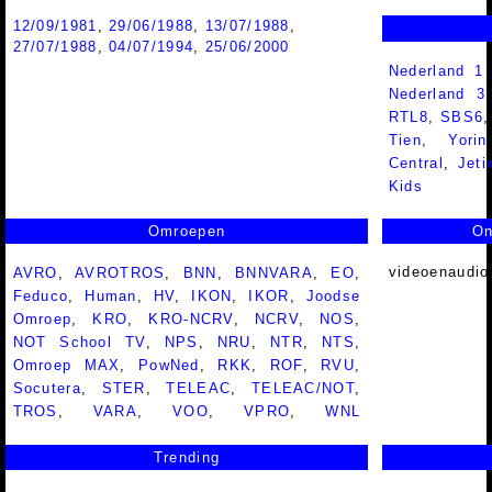
12/09/1981
,
29/06/1988
,
13/07/1988
,
27/07/1988
,
04/07/1994
,
25/06/2000
Nederland 1
Nederland 
RTL8
,
SBS6
Tien
,
Yorin
Central
,
Jeti
Kids
Omroepen
On
videoenaudio
AVRO
,
AVROTROS
,
BNN
,
BNNVARA
,
EO
,
Feduco
,
Human
,
HV
,
IKON
,
IKOR
,
Joodse
Omroep
,
KRO
,
KRO-NCRV
,
NCRV
,
NOS
,
NOT School TV
,
NPS
,
NRU
,
NTR
,
NTS
,
Omroep MAX
,
PowNed
,
RKK
,
ROF
,
RVU
,
Socutera
,
STER
,
TELEAC
,
TELEAC/NOT
,
TROS
,
VARA
,
VOO
,
VPRO
,
WNL
Trending