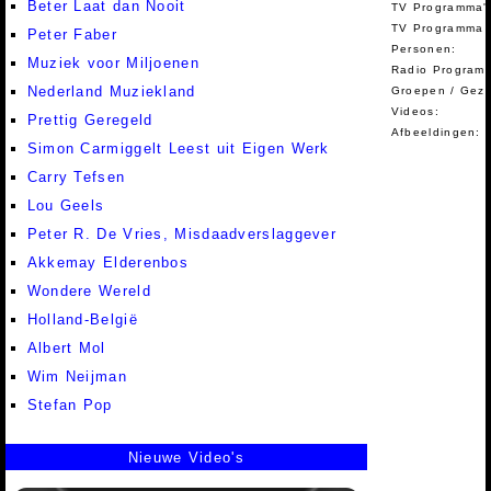
Beter Laat dan Nooit
TV Programma'
TV Programma A
Peter Faber
Personen:
Muziek voor Miljoenen
Radio Programm
Nederland Muziekland
Groepen / Gez
Videos:
Prettig Geregeld
Afbeeldingen:
Simon Carmiggelt Leest uit Eigen Werk
Carry Tefsen
Lou Geels
Peter R. De Vries, Misdaadverslaggever
Akkemay Elderenbos
Wondere Wereld
Holland-België
Albert Mol
Wim Neijman
Stefan Pop
Nieuwe Video's