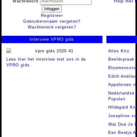
Help met h
Wachtwoord
Inloggen
Registreer
Gebruikersnaam vergeten?
Wachtwoord vergeten?
Interview VPRO gids
Alles Kits
Lees hier het interview met ons in de
Beeldspraak
VPRO gids.
Bloemencors
Edith Andrie
Appelmoes me
Nederlandse 
Populair
Hildegard Kn
Josephine va
Wat Doe Je 
Een Beetje A