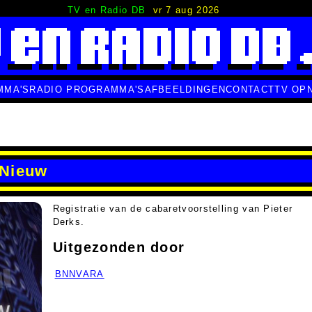
TV en Radio DB
vr 7 aug 2026
MMA'S
RADIO PROGRAMMA'S
AFBEELDINGEN
CONTACT
TV OP
 Nieuw
Registratie van de cabaretvoorstelling van Pieter
Derks.
Uitgezonden door
BNNVARA