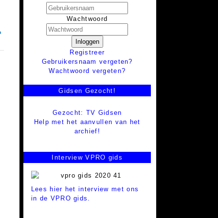
Wachtwoord
Inloggen
Registreer
Gebruikersnaam vergeten?
Wachtwoord vergeten?
Gidsen Gezocht!
Gezocht: TV Gidsen
Help met het aanvullen van het
archief!
Interview VPRO gids
Lees hier het interview met ons
in de VPRO gids.