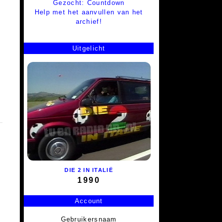
Gezocht: Countdown
Help met het aanvullen van het
archief!
Uitgelicht
DIE 2 IN ITALIË
1990
Account
Gebruikersnaam