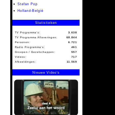
Stefan Pop
Holland-België
Statistieken
TV Programma's:
3.638
TV Programma Afleveringen:
68.844
Personen:
6.721
Radio Programma's:
461
Groepen / Gezelschappen:
557
Videos:
717
Afbeeldingen:
11.569
Nieuwe Video's