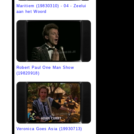
Maritiem (19830310) - 04 - Zeelui
aan het Woord
Robert Paul One Man Show
(19820918)
Veronica Goes Asia (19930713)