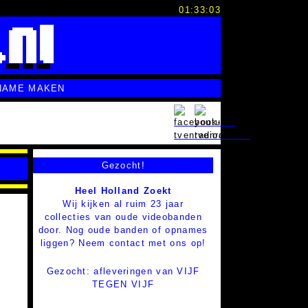
01:33:04
NAME MAKEN
Gezocht!
Heel Holland Zoekt
Wij kijken al ruim 23 jaar
collecties van oude videobanden
door. Nog oude banden of opnames
liggen? Neem contact met ons op!
Gezocht: afleveringen van VIJF
TEGEN VIJF