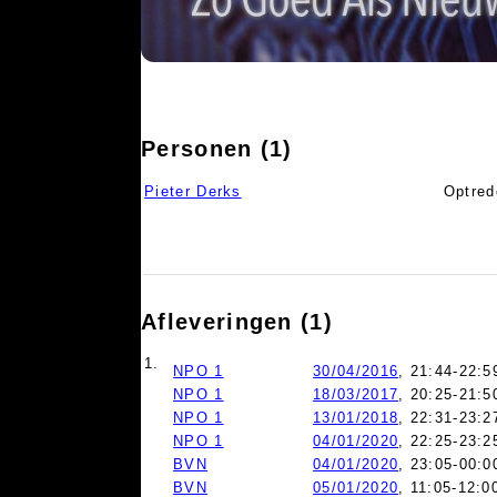
Personen (1)
Pieter Derks
Optred
Afleveringen (1)
1.
NPO 1
30/04/2016
, 21:44-22:5
NPO 1
18/03/2017
, 20:25-21:5
NPO 1
13/01/2018
, 22:31-23:2
NPO 1
04/01/2020
, 22:25-23:2
BVN
04/01/2020
, 23:05-00:0
BVN
05/01/2020
, 11:05-12:0