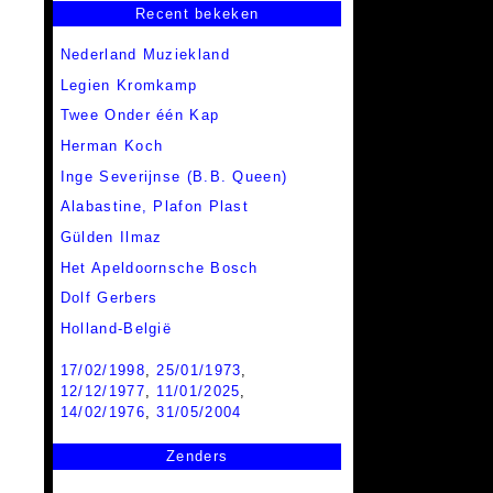
Recent bekeken
Nederland Muziekland
Legien Kromkamp
Twee Onder één Kap
Herman Koch
Inge Severijnse (B.B. Queen)
Alabastine,
Plafon Plast
Gülden Ilmaz
Het Apeldoornsche Bosch
Dolf Gerbers
Holland-België
17/02/1998
,
25/01/1973
,
12/12/1977
,
11/01/2025
,
14/02/1976
,
31/05/2004
Zenders