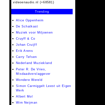
videoenaudio.nl (+68581)
Trending
Alice Oppenheim
De Schatkast
Muziek voor Miljoenen
Cruyff & Co
Johan Cruijff
Erik Arens
Carry Tefsen
Nederland Muziekland
Peter R. De Vries,
Misdaadverslaggever
Wondere Wereld
Simon Carmiggelt Leest uit Eigen
Werk
Albert Mol
Wim Neijman