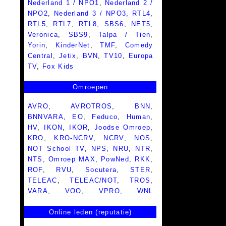
Nederland 1 / NPO1
,
Nederland 2 /
NPO2
,
Nederland 3 / NPO3
,
RTL4
,
RTL5
,
RTL7
,
RTL8
,
SBS6
,
NET5
,
Veronica
,
SBS9
,
Talpa / Tien
,
Yorin
,
KinderNet
,
TMF
,
Comedy
Central
,
Jetix
,
BVN
,
TV10
,
Europa
TV
,
Fox Kids
Omroepen
AVRO
,
AVROTROS
,
BNN
,
BNNVARA
,
EO
,
Feduco
,
Human
,
HV
,
IKON
,
IKOR
,
Joodse Omroep
,
KRO
,
KRO-NCRV
,
NCRV
,
NOS
,
NOT School TV
,
NPS
,
NRU
,
NTR
,
NTS
,
Omroep MAX
,
PowNed
,
RKK
,
ROF
,
RVU
,
Socutera
,
STER
,
TELEAC
,
TELEAC/NOT
,
TROS
,
VARA
,
VOO
,
VPRO
,
WNL
Online leden (reputatie)