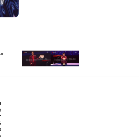
en
9
0
7
5
0
0