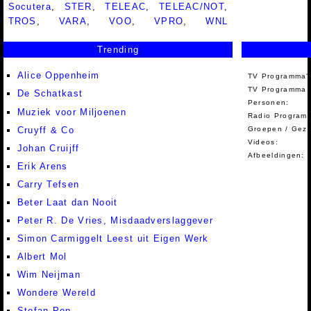
Socutera
,
STER
,
TELEAC
,
TELEAC/NOT
,
TROS
,
VARA
,
VOO
,
VPRO
,
WNL
Trending
Alice Oppenheim
TV Programma'
TV Programma A
De Schatkast
Personen:
Muziek voor Miljoenen
Radio Programm
Cruyff & Co
Groepen / Gez
Videos:
Johan Cruijff
Afbeeldingen:
Erik Arens
Carry Tefsen
Beter Laat dan Nooit
Peter R. De Vries, Misdaadverslaggever
Simon Carmiggelt Leest uit Eigen Werk
Albert Mol
Wim Neijman
Wondere Wereld
Stefan Pop