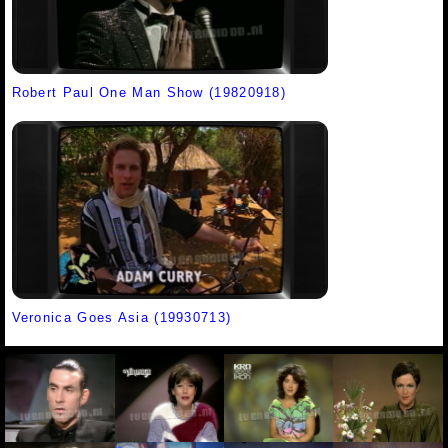
Robert Paul One Man Show (19820918)
Veronica Goes Asia (19930713)