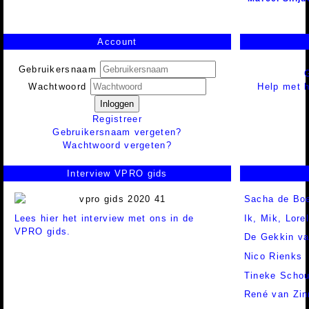
Account
Gebruikersnaam
Help met h
Wachtwoord
Inloggen
Registreer
Gebruikersnaam vergeten?
Wachtwoord vergeten?
Interview VPRO gids
Sacha de Bo
Lees hier het interview met ons in de
Ik, Mik, Lore
VPRO gids.
De Gekkin va
Nico Rienks
Tineke Schou
René van Zi