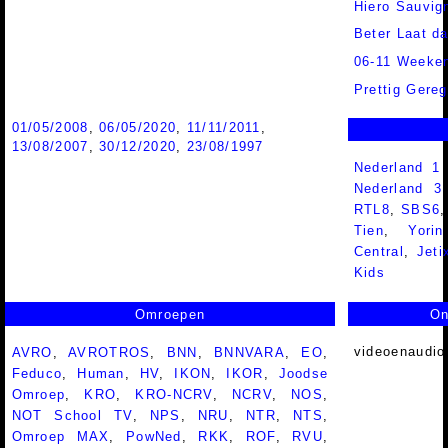
Hiero Sauvig
Beter Laat d
06-11 Weeke
Prettig Gereg
01/05/2008
,
06/05/2020
,
11/11/2011
,
13/08/2007
,
30/12/2020
,
23/08/1997
Nederland 1
Nederland 
RTL8
,
SBS6
Tien
,
Yorin
Central
,
Jeti
Kids
Omroepen
On
videoenaudio
AVRO
,
AVROTROS
,
BNN
,
BNNVARA
,
EO
,
Feduco
,
Human
,
HV
,
IKON
,
IKOR
,
Joodse
Omroep
,
KRO
,
KRO-NCRV
,
NCRV
,
NOS
,
NOT School TV
,
NPS
,
NRU
,
NTR
,
NTS
,
Omroep MAX
,
PowNed
,
RKK
,
ROF
,
RVU
,