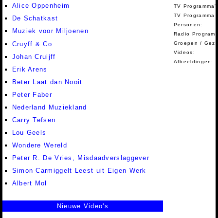
Alice Oppenheim
TV Programma'
TV Programma A
De Schatkast
Personen:
Muziek voor Miljoenen
Radio Programm
Cruyff & Co
Groepen / Gez
Videos:
Johan Cruijff
Afbeeldingen:
Erik Arens
Beter Laat dan Nooit
Peter Faber
Nederland Muziekland
Carry Tefsen
Lou Geels
Wondere Wereld
Peter R. De Vries, Misdaadverslaggever
Simon Carmiggelt Leest uit Eigen Werk
Albert Mol
Nieuwe Video's