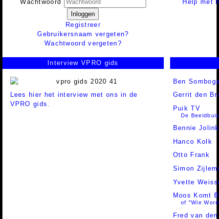
Help met h
Wachtwoord
Inloggen
Registreer
Gebruikersnaam vergeten?
Wachtwoord vergeten?
Interview VPRO gids
Ben Somboga
Lees hier het interview met ons in de
Gerrit den Br
VPRO gids.
Puik TV
De Beeldbuis 
Bennie Jolin
Hanco Kolk
Otto Frank
Simon Zijlem
Yvette Weis
Moos Komt B
of "Wie Word
Fred van den