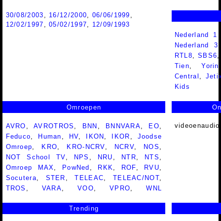
30/08/2003
,
16/12/2000
,
06/06/1999
,
12/02/1997
,
05/02/1997
,
12/09/1993
Nederland 1
Nederland 
RTL8
,
SBS6
Tien
,
Yorin
Central
,
Jeti
Kids
Omroepen
On
videoenaudio
AVRO
,
AVROTROS
,
BNN
,
BNNVARA
,
EO
,
Feduco
,
Human
,
HV
,
IKON
,
IKOR
,
Joodse
Omroep
,
KRO
,
KRO-NCRV
,
NCRV
,
NOS
,
NOT School TV
,
NPS
,
NRU
,
NTR
,
NTS
,
Omroep MAX
,
PowNed
,
RKK
,
ROF
,
RVU
,
Socutera
,
STER
,
TELEAC
,
TELEAC/NOT
,
TROS
,
VARA
,
VOO
,
VPRO
,
WNL
Trending