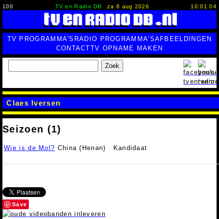
100
TV en Radio DB
za 8 aug 2026
10:01:05
TV PROGRAMMA'S
RADIO PROGRAMMA'S
AFBEELDINGEN
CONTACT
TV OPNAME MAKEN
Zoek
Claes Iversen
Seizoen (1)
Wie is de Mol?
China (Henan)
Kandidaat
Save