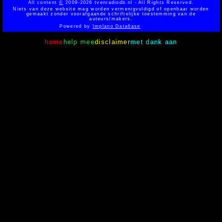
All content
©
2009-2026 tvenradiodb.nl - All Rights Reserved.
Niets van deze website mag worden vermenigvuldigd of openbaar worden
gemaakt zonder voorafgaande schriftelijke toestemming van de
auteurs/makers.
Powered by
Implano Data6ase
home
help mee
disclaimer
met dank aan