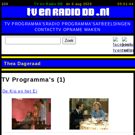
100
TV en Radio DB
do 6 aug 2026
05:01:45
TV PROGRAMMA'S
RADIO PROGRAMMA'S
AFBEELDINGEN
CONTACT
TV OPNAME MAKEN
Zoek
Thea Dageraad
TV Programma's (1)
De Kip en het Ei