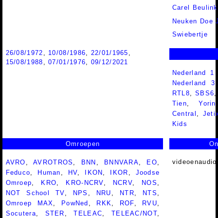
Carel Beulink
Neuken Doe 
Swiebertje
26/08/1972
,
10/08/1986
,
22/01/1965
,
15/08/1988
,
07/01/1976
,
09/12/2021
Nederland 1
Nederland 
RTL8
,
SBS6
Tien
,
Yorin
Central
,
Jeti
Kids
Omroepen
On
videoenaudio
AVRO
,
AVROTROS
,
BNN
,
BNNVARA
,
EO
,
Feduco
,
Human
,
HV
,
IKON
,
IKOR
,
Joodse
Omroep
,
KRO
,
KRO-NCRV
,
NCRV
,
NOS
,
NOT School TV
,
NPS
,
NRU
,
NTR
,
NTS
,
Omroep MAX
,
PowNed
,
RKK
,
ROF
,
RVU
,
Socutera
,
STER
,
TELEAC
,
TELEAC/NOT
,