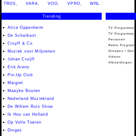
TROS
,
VARA
,
VOO
,
VPRO
,
WNL
Trending
Alice Oppenheim
TV Programma'
TV Programma A
De Schatkast
Personen:
Cruyff & Co
Radio Programm
Muziek voor Miljoenen
Groepen / Gez
Videos:
Johan Cruijff
Afbeeldingen:
Erik Arens
Pin-Up Club
Maigret
Maayke Bouten
Nederland Muziekland
De Willem Ruis Show
Ik Hou van Holland
Op Volle Toeren
Dinges