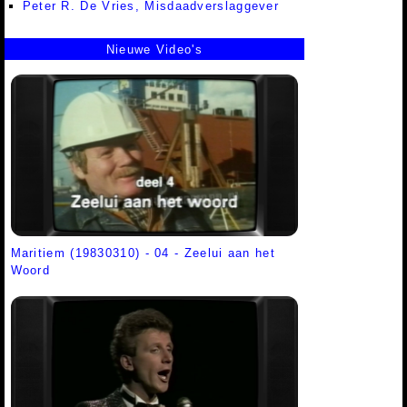
Peter R. De Vries, Misdaadverslaggever
Nieuwe Video's
Maritiem (19830310) - 04 - Zeelui aan het
Woord