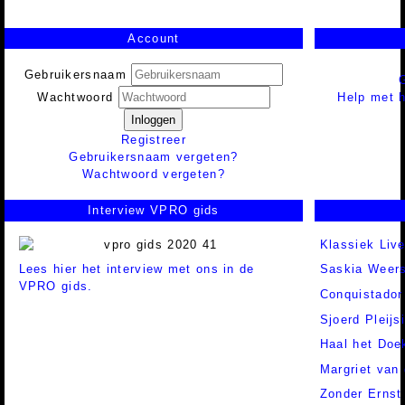
Account
Gebruikersnaam
Help met h
Wachtwoord
Inloggen
Registreer
Gebruikersnaam vergeten?
Wachtwoord vergeten?
Interview VPRO gids
Klassiek Liv
Lees hier het interview met ons in de
Saskia Weer
VPRO gids.
Conquistador
Sjoerd Pleijs
Haal het Doe
Margriet van 
Zonder Ernst