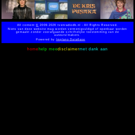
All content
©
2009-2026 tvenradiodb.nl - All Rights Reserved.
Niets van deze website mag worden vermenigvuldigd of openbaar worden
gemaakt zonder voorafgaande schriftelijke toestemming van de
auteurs/makers.
Powered by
Implano Data6ase
home
help mee
disclaimer
met dank aan