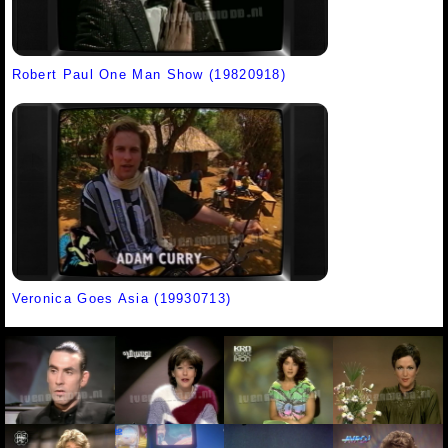
Robert Paul One Man Show (19820918)
Veronica Goes Asia (19930713)