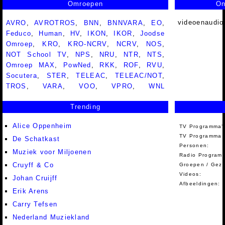
Omroepen
On
videoenaudio
AVRO
,
AVROTROS
,
BNN
,
BNNVARA
,
EO
,
Feduco
,
Human
,
HV
,
IKON
,
IKOR
,
Joodse
Omroep
,
KRO
,
KRO-NCRV
,
NCRV
,
NOS
,
NOT School TV
,
NPS
,
NRU
,
NTR
,
NTS
,
Omroep MAX
,
PowNed
,
RKK
,
ROF
,
RVU
,
Socutera
,
STER
,
TELEAC
,
TELEAC/NOT
,
TROS
,
VARA
,
VOO
,
VPRO
,
WNL
Trending
Alice Oppenheim
TV Programma'
TV Programma A
De Schatkast
Personen:
Muziek voor Miljoenen
Radio Programm
Cruyff & Co
Groepen / Gez
Videos:
Johan Cruijff
Afbeeldingen:
Erik Arens
Carry Tefsen
Nederland Muziekland