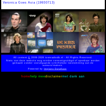
Veronica Goes Asia (19930713)
All content
©
2009-2026 tvenradiodb.nl - All Rights Reserved.
Niets van deze website mag worden vermenigvuldigd of openbaar worden
gemaakt zonder voorafgaande schriftelijke toestemming van de
auteurs/makers.
Powered by
Implano Data6ase
home
help mee
disclaimer
met dank aan