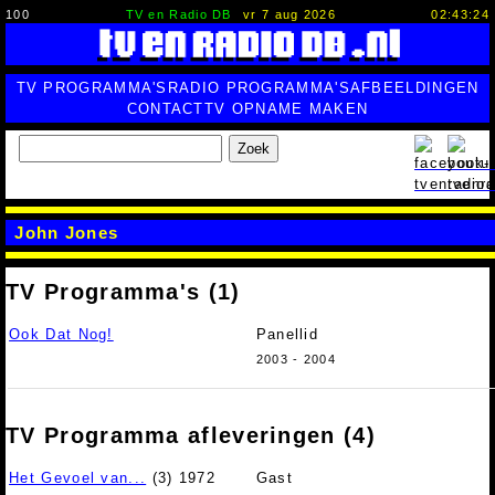
100
TV en Radio DB
vr 7 aug 2026
02:43:25
TV PROGRAMMA'S
RADIO PROGRAMMA'S
AFBEELDINGEN
CONTACT
TV OPNAME MAKEN
Zoek
John Jones
TV Programma's (1)
Ook Dat Nog!
Panellid
2003 - 2004
TV Programma afleveringen (4)
Het Gevoel van...
(3) 1972
Gast