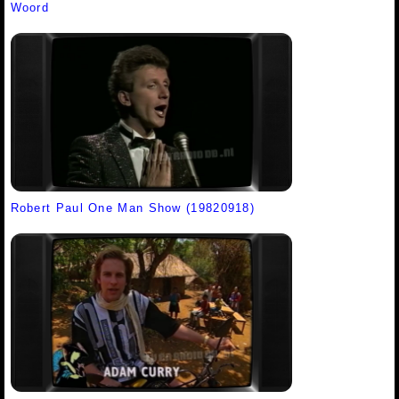
Woord
Robert Paul One Man Show (19820918)