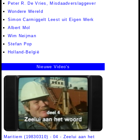
Peter R. De Vries, Misdaadverslaggever
Wondere Wereld
Simon Carmiggelt Leest uit Eigen Werk
Albert Mol
Wim Neijman
Stefan Pop
Holland-België
Nieuwe Video's
Maritiem (19830310) - 04 - Zeelui aan het