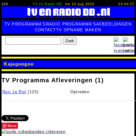
100
TV en Radio DB
ma 10 aug 2026
03:46:38
TV PROGRAMMA'S
RADIO PROGRAMMA'S
AFBEELDINGEN
CONTACT
TV OPNAME MAKEN
Zoek
Kajagoogoo
TV Programma Afleveringen (1)
Ren Je Rot
(123)
Optreden
Save