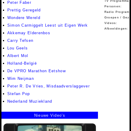
TV Programma A
Peter Faber
Personen:
Prettig Geregeld
Radio Programm
Wondere Wereld
Groepen / Gez
Videos:
Simon Carmiggelt Leest uit Eigen Werk
Afbeeldingen:
Akkemay Elderenbos
Carry Tefsen
Lou Geels
Albert Mol
Holland-België
De VPRO Marathon Eetshow
Wim Neijman
Peter R. De Vries, Misdaadverslaggever
Stefan Pop
Nederland Muziekland
Nieuwe Video's