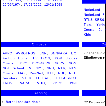
16/03/1998
,
27/09/1947
,
21/02/1976
,
29/03/1974
,
17/05/2022
,
12/01/1968
Nederland 1
Nederland 
RTL8
,
SBS6
Tien
,
Yorin
Central
,
Jeti
Kids
Omroepen
On
videoenaudio
AVRO
,
AVROTROS
,
BNN
,
BNNVARA
,
EO
,
Eijndhoven (
Feduco
,
Human
,
HV
,
IKON
,
IKOR
,
Joodse
Omroep
,
KRO
,
KRO-NCRV
,
NCRV
,
NOS
,
NOT School TV
,
NPS
,
NRU
,
NTR
,
NTS
,
Omroep MAX
,
PowNed
,
RKK
,
ROF
,
RVU
,
Socutera
,
STER
,
TELEAC
,
TELEAC/NOT
,
TROS
,
VARA
,
VOO
,
VPRO
,
WNL
Trending
Beter Laat dan Nooit
TV Programma'