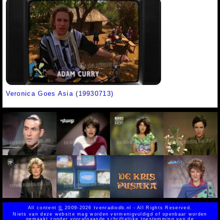
Veronica Goes Asia (19930713)
All content
©
2009-2026 tvenradiodb.nl - All Rights Reserved.
Niets van deze website mag worden vermenigvuldigd of openbaar worden
gemaakt zonder voorafgaande schriftelijke toestemming van de