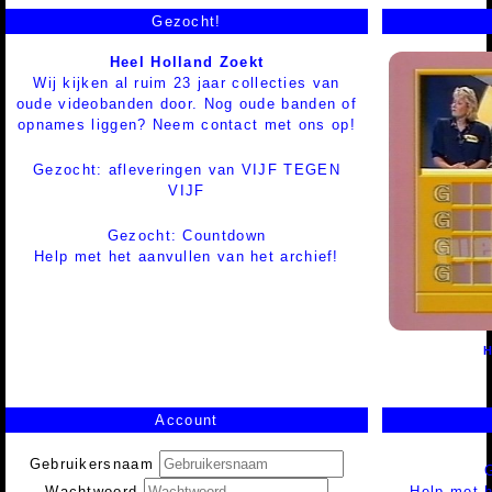
Gezocht!
Heel Holland Zoekt
Wij kijken al ruim 23 jaar collecties van
oude videobanden door. Nog oude banden of
opnames liggen? Neem contact met ons op!
Gezocht: afleveringen van VIJF TEGEN
VIJF
Gezocht: Countdown
Help met het aanvullen van het archief!
Account
Gebruikersnaam
Help met h
Wachtwoord