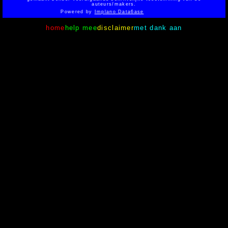
auteurs/makers.
Powered by
Implano Data6ase
home
help mee
disclaimer
met dank aan