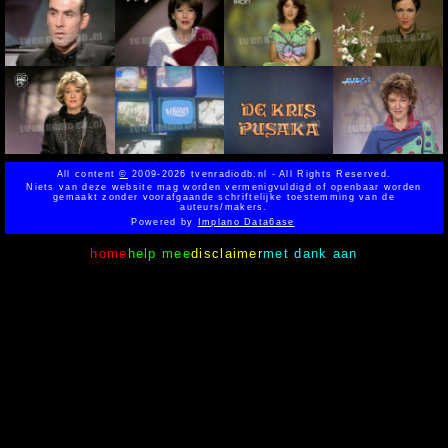
All content
©
2009-2026 tvenradiodb.nl - All Rights Reserved.
Niets van deze website mag worden vermenigvuldigd of openbaar worden
gemaakt zonder voorafgaande schriftelijke toestemming van de
auteurs/makers.
Powered by
Implano Data6ase
home
help mee
disclaimer
met dank aan