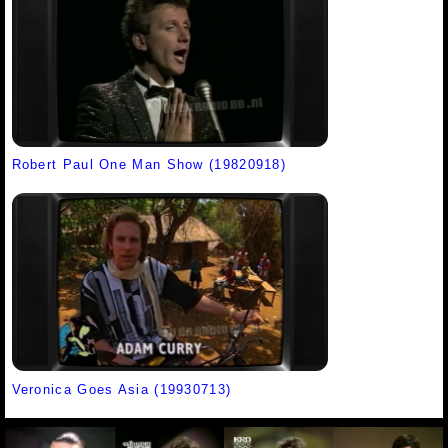
Robert Paul One Man Show (19820918)
Veronica Goes Asia (19930713)