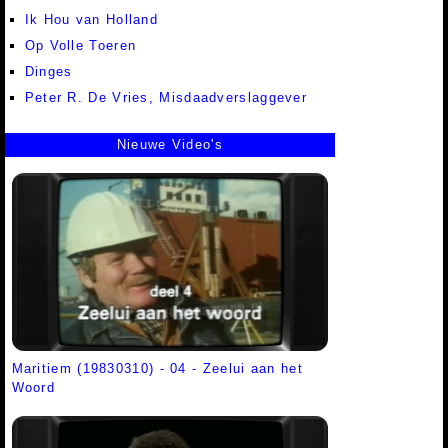
Ik Hou van Holland
Op Volle Toeren
Dinges
Peter R. De Vries, Misdaadverslaggever
Nieuwe Video's
Maritiem (19830310) - 04 - Zeelui aan het
Woord