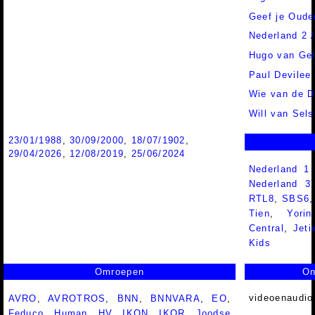
Geef je Oude
Nederland 2 
Hugo van Gel
Paul Devilee
Wie van de Dr
Will van Sels
23/01/1988
,
30/09/2000
,
18/07/1902
,
29/04/2026
,
12/08/2019
,
25/06/2024
Nederland 1
Nederland 
RTL8
,
SBS6
Tien
,
Yorin
Central
,
Jeti
Kids
Omroepen
On
videoenaudio
AVRO
,
AVROTROS
,
BNN
,
BNNVARA
,
EO
,
Feduco
,
Human
,
HV
,
IKON
,
IKOR
,
Joodse