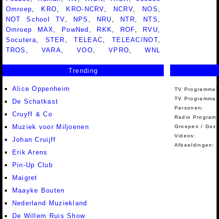
Omroep
,
KRO
,
KRO-NCRV
,
NCRV
,
NOS
,
NOT School TV
,
NPS
,
NRU
,
NTR
,
NTS
,
Omroep MAX
,
PowNed
,
RKK
,
ROF
,
RVU
,
Socutera
,
STER
,
TELEAC
,
TELEAC/NOT
,
TROS
,
VARA
,
VOO
,
VPRO
,
WNL
Trending
Alice Oppenheim
TV Programma'
TV Programma A
De Schatkast
Personen:
Cruyff & Co
Radio Programm
Muziek voor Miljoenen
Groepen / Gez
Videos:
Johan Cruijff
Afbeeldingen:
Erik Arens
Pin-Up Club
Maigret
Maayke Bouten
Nederland Muziekland
De Willem Ruis Show