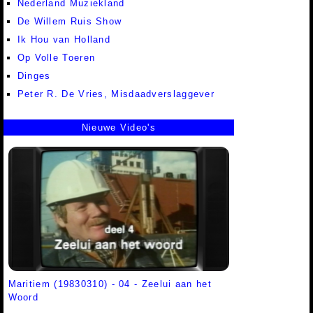
Nederland Muziekland
De Willem Ruis Show
Ik Hou van Holland
Op Volle Toeren
Dinges
Peter R. De Vries, Misdaadverslaggever
Nieuwe Video's
Maritiem (19830310) - 04 - Zeelui aan het
Woord