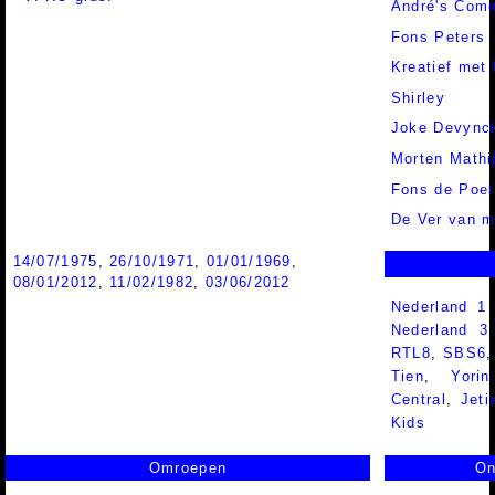
André's Com
Fons Peters
Kreatief met
Shirley
Joke Devync
Morten Mathi
Fons de Poel
De Ver van m
14/07/1975
,
26/10/1971
,
01/01/1969
,
08/01/2012
,
11/02/1982
,
03/06/2012
Nederland 1
Nederland 
RTL8
,
SBS6
Tien
,
Yorin
Central
,
Jeti
Kids
Omroepen
On