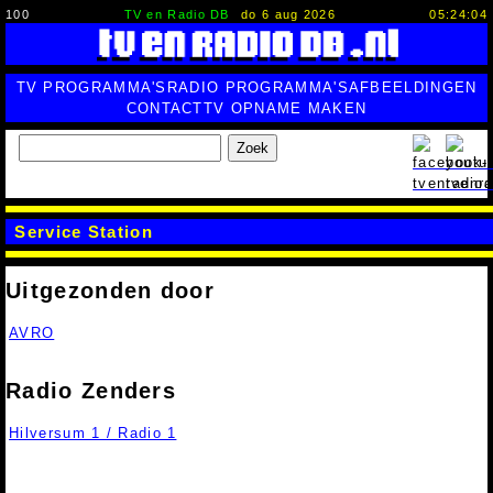
100
TV en Radio DB
do 6 aug 2026
05:24:05
TV PROGRAMMA'S
RADIO PROGRAMMA'S
AFBEELDINGEN
CONTACT
TV OPNAME MAKEN
Zoek
Service Station
Uitgezonden door
AVRO
Radio Zenders
Hilversum 1 / Radio 1