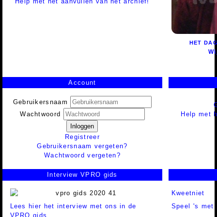
Help met het aanvullen van het archief!
HET DA
Wi
Account
Gebruikersnaam
Help met h
Wachtwoord
Inloggen
Registreer
Gebruikersnaam vergeten?
Wachtwoord vergeten?
Interview VPRO gids
Kweetniet
Lees hier het interview met ons in de
Speel 's met 
VPRO gids.