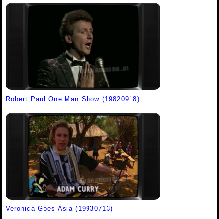
Robert Paul One Man Show (19820918)
Veronica Goes Asia (19930713)