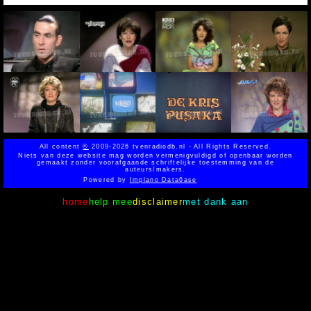
All content
©
2009-2026 tvenradiodb.nl - All Rights Reserved.
Niets van deze website mag worden vermenigvuldigd of openbaar worden
gemaakt zonder voorafgaande schriftelijke toestemming van de
auteurs/makers.
Powered by
Implano Data6ase
home
help mee
disclaimer
met dank aan