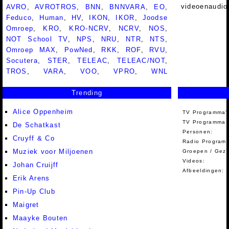
videoenaudio
AVRO
,
AVROTROS
,
BNN
,
BNNVARA
,
EO
,
Feduco
,
Human
,
HV
,
IKON
,
IKOR
,
Joodse
Omroep
,
KRO
,
KRO-NCRV
,
NCRV
,
NOS
,
NOT School TV
,
NPS
,
NRU
,
NTR
,
NTS
,
Omroep MAX
,
PowNed
,
RKK
,
ROF
,
RVU
,
Socutera
,
STER
,
TELEAC
,
TELEAC/NOT
,
TROS
,
VARA
,
VOO
,
VPRO
,
WNL
Trending
Alice Oppenheim
TV Programma'
TV Programma A
De Schatkast
Personen:
Cruyff & Co
Radio Programm
Muziek voor Miljoenen
Groepen / Gez
Videos:
Johan Cruijff
Afbeeldingen:
Erik Arens
Pin-Up Club
Maigret
Maayke Bouten