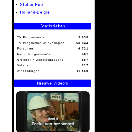
Stefan Pop
Holland-België
Statistieken
TV Programma's:
3.638
TV Programma Afleveringen:
68.844
Personen:
6.721
Radio Programma's:
461
Groepen / Gezelschappen:
557
Videos:
717
Afbeeldingen:
11.569
Nieuwe Video's