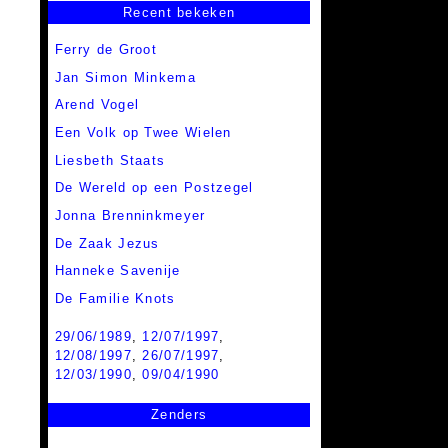
Recent bekeken
Ferry de Groot
Jan Simon Minkema
Arend Vogel
Een Volk op Twee Wielen
Liesbeth Staats
De Wereld op een Postzegel
Jonna Brenninkmeyer
De Zaak Jezus
Hanneke Savenije
De Familie Knots
29/06/1989
,
12/07/1997
,
12/08/1997
,
26/07/1997
,
12/03/1990
,
09/04/1990
Zenders