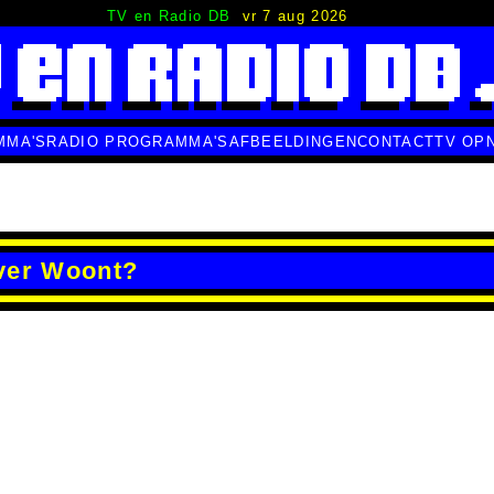
TV en Radio DB
vr 7 aug 2026
MMA'S
RADIO PROGRAMMA'S
AFBEELDINGEN
CONTACT
TV OP
ver Woont?