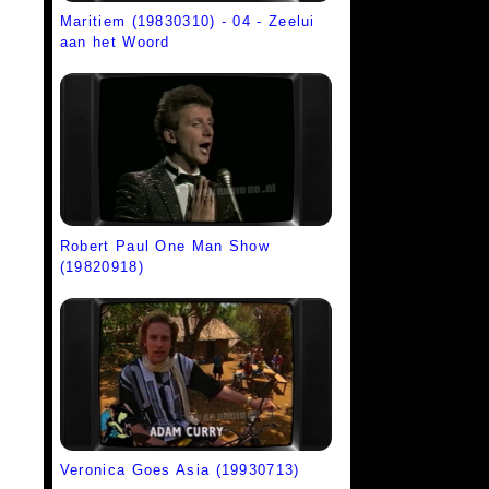
Maritiem (19830310) - 04 - Zeelui
aan het Woord
Robert Paul One Man Show
(19820918)
Veronica Goes Asia (19930713)