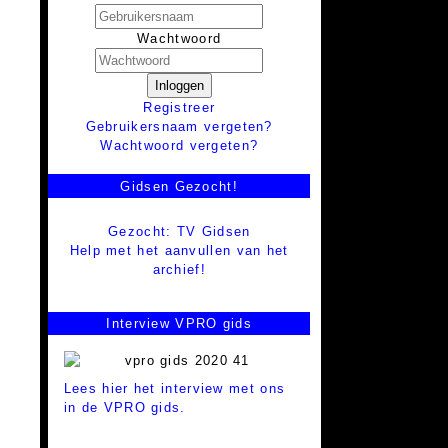
Wachtwoord
Inloggen
Registreer
Gebruikersnaam vergeten?
Wachtwoord vergeten?
Gidsen Gezocht!
Gezocht: TV Gidsen
Help met het aanvullen van het
archief!
Interview VPRO gids
Lees hier het interview met ons
in de VPRO gids.