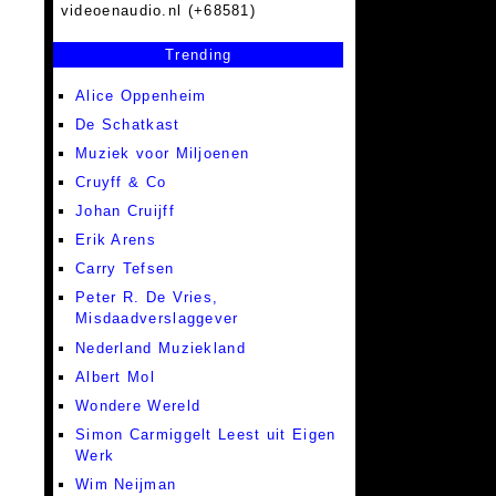
videoenaudio.nl (+68581)
Trending
Alice Oppenheim
De Schatkast
Muziek voor Miljoenen
Cruyff & Co
Johan Cruijff
Erik Arens
Carry Tefsen
Peter R. De Vries,
Misdaadverslaggever
Nederland Muziekland
Albert Mol
Wondere Wereld
Simon Carmiggelt Leest uit Eigen
Werk
Wim Neijman