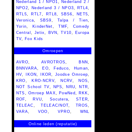
Nederland 1 / NPO1
,
Nederland 2 /
NPO2
,
Nederland 3 / NPO3
,
RTL4
,
RTL5
,
RTL7
,
RTL8
,
SBS6
,
NET5
,
Veronica
,
SBS9
,
Talpa / Tien
,
Yorin
,
KinderNet
,
TMF
,
Comedy
Central
,
Jetix
,
BVN
,
TV10
,
Europa
TV
,
Fox Kids
Omroepen
AVRO
,
AVROTROS
,
BNN
,
BNNVARA
,
EO
,
Feduco
,
Human
,
HV
,
IKON
,
IKOR
,
Joodse Omroep
,
KRO
,
KRO-NCRV
,
NCRV
,
NOS
,
NOT School TV
,
NPS
,
NRU
,
NTR
,
NTS
,
Omroep MAX
,
PowNed
,
RKK
,
ROF
,
RVU
,
Socutera
,
STER
,
TELEAC
,
TELEAC/NOT
,
TROS
,
VARA
,
VOO
,
VPRO
,
WNL
Online leden (reputatie)