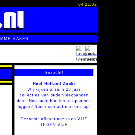
04:21:02
NAME MAKEN
Gezocht!
Heel Holland Zoekt
Wij kijken al ruim 23 jaar
collecties van oude videobanden
door. Nog oude banden of opnames
liggen? Neem contact met ons op!
Gezocht: afleveringen van VIJF
TEGEN VIJF