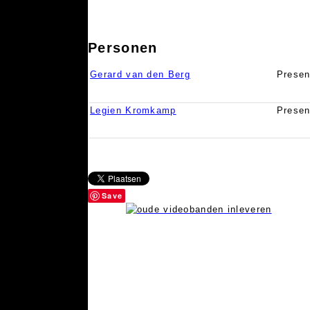
Personen
Gerard van den Berg
Presen
Legien Kromkamp
Presen
Save