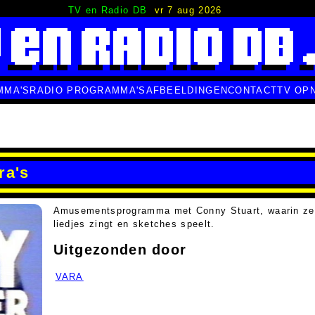
TV en Radio DB
vr 7 aug 2026
MMA'S
RADIO PROGRAMMA'S
AFBEELDINGEN
CONTACT
TV OP
ra's
Amusementsprogramma met Conny Stuart, waarin ze
liedjes zingt en sketches speelt.
Uitgezonden door
VARA