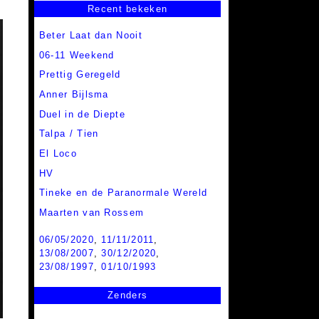
Recent bekeken
Beter Laat dan Nooit
06-11 Weekend
Prettig Geregeld
Anner Bijlsma
Duel in de Diepte
Talpa / Tien
El Loco
HV
Tineke en de Paranormale Wereld
Maarten van Rossem
06/05/2020
,
11/11/2011
,
13/08/2007
,
30/12/2020
,
23/08/1997
,
01/10/1993
Zenders