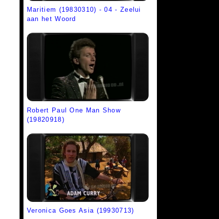
Maritiem (19830310) - 04 - Zeelui
aan het Woord
Robert Paul One Man Show
(19820918)
Veronica Goes Asia (19930713)