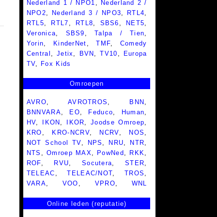
Nederland 1 / NPO1
,
Nederland 2 /
NPO2
,
Nederland 3 / NPO3
,
RTL4
,
RTL5
,
RTL7
,
RTL8
,
SBS6
,
NET5
,
Veronica
,
SBS9
,
Talpa / Tien
,
Yorin
,
KinderNet
,
TMF
,
Comedy
Central
,
Jetix
,
BVN
,
TV10
,
Europa
TV
,
Fox Kids
Omroepen
AVRO
,
AVROTROS
,
BNN
,
BNNVARA
,
EO
,
Feduco
,
Human
,
HV
,
IKON
,
IKOR
,
Joodse Omroep
,
KRO
,
KRO-NCRV
,
NCRV
,
NOS
,
NOT School TV
,
NPS
,
NRU
,
NTR
,
NTS
,
Omroep MAX
,
PowNed
,
RKK
,
ROF
,
RVU
,
Socutera
,
STER
,
TELEAC
,
TELEAC/NOT
,
TROS
,
VARA
,
VOO
,
VPRO
,
WNL
Online leden (reputatie)