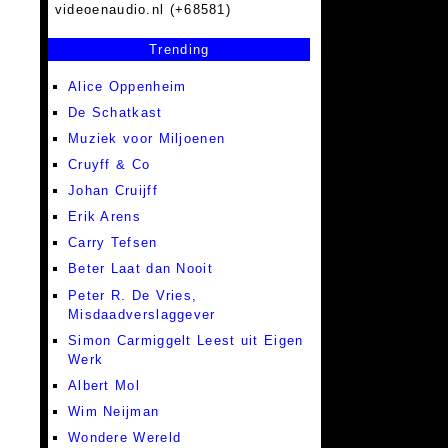
videoenaudio.nl (+68581)
Trending
Alice Oppenheim
De Schatkast
Muziek voor Miljoenen
Cruyff & Co
Johan Cruijff
Erik Arens
Carry Tefsen
Beter Laat dan Nooit
Peter R. De Vries,
Misdaadverslaggever
Simon Carmiggelt Leest uit Eigen
Werk
Albert Mol
Wim Neijman
Wondere Wereld