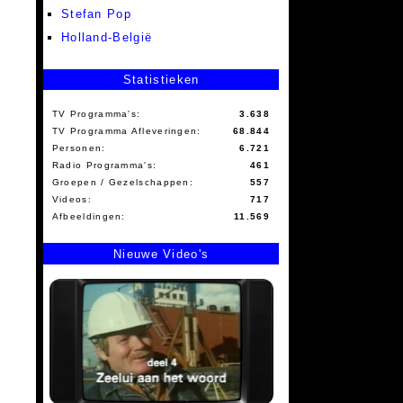
Stefan Pop
Holland-België
Statistieken
TV Programma's:
3.638
TV Programma Afleveringen:
68.844
Personen:
6.721
Radio Programma's:
461
Groepen / Gezelschappen:
557
Videos:
717
Afbeeldingen:
11.569
Nieuwe Video's