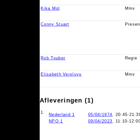
Kika Mol
Mmv
Conny Stuart
Presen
Rob Touber
Regie
Elisabeth Versluys
Mmv
Afleveringen (1)
1.
Nederland 1
05/04/1974
, 20:45-21:3
NPO 1
09/04/2023
, 11:10-12:0