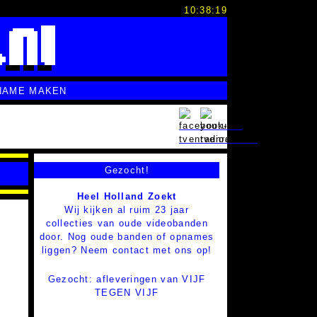
10:38:20
NAME MAKEN
Gezocht!
Heel Holland Zoekt
Wij kijken al ruim 23 jaar
collecties van oude videobanden
door. Nog oude banden of opnames
liggen? Neem contact met ons op!
Gezocht: afleveringen van VIJF
TEGEN VIJF