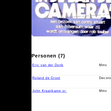
Personen (7)
Eric van der Donk
Mmv
Roland de Groot
Decoro
John Kraaijkamp sr.
Mmv