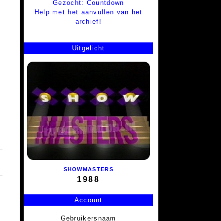
Gezocht: Countdown
Help met het aanvullen van het
archief!
Uitgelicht
SHOWMASTERS
1988
Account
Gebruikersnaam