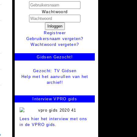
Wachtwoord
Inloggen
Registreer
Gebruikersnaam vergeten?
Wachtwoord vergeten?
Gidsen Gezocht!
Gezocht: TV Gidsen
Help met het aanvullen van het
archief!
Interview VPRO gids
Lees hier het interview met ons
in de VPRO gids.